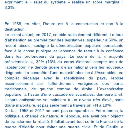
exprimant le « rejet du système » réalise un score marginal :
3,3%.
En 1958, en effet, l’heure est à la construction et non à la
destruction.
Le climat actuel, en 2017, semble radicalement différent. Le taux
d’abstention au premier tour des législatives, supérieur à 50%, un
record absolu, souligne la démobilisation populaire persistante
face à la chose publique et l’absence de retour à la confiance
dans les profondeurs du pays. Le score de la « majorité
présidentielle », 32% (16% du corps électoral compte tenu de
l’abstention) ne dénote guère d’élan national vers les nouveaux
dirigeants. La conquête d’une majorité absolue à l’Assemblée, en
complet décalage avec le scepticisme du pays, repose
essentiellement sur l’effondrement vertigineux des partis
traditionnels, de gauche comme de droite. L’exaspération
populaire, à l’issue d’une cascade de scandales, demeure à vif.
L’esprit antisystème se maintient à un niveau très élevé, sans
doute majoritaire, et pas seulement à travers un FN à 18%.
De fait, 1958 et 2017 ne sont pas comparables. Entre-temps, la
politique a changé de nature. A l’époque, elle avait pour objectif
de transformer la réalité. Il fallait avant tout sortir la France de la
guerre d’Algérie pour éviter une guerre civile. Et de Gaulle, à