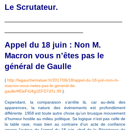
Le Scrutateur.
___________________________
__________________
Appel du 18 juin : Non M.
Macron vous n’êtes pas le
général de Gaulle
(
http://lagauchematuer.fr/2017/06/18/appel-du-18-juin-non-m-
macron-vous-netes-pas-le-general-de-
gaulle/#EieFiU4g1EFD7d7z.99
).
Cependant, la comparaison s’arrête là, car au-delà des
apparences, la nature des événements est profondément
différente. 1958 est toute autre chose qu’un brusque mouvement
d’humeur hostile au milieu politique. Sa logique n’est pas celle de
la table rase, mais bien au contraire d’un acte de confiance
envers l’auteur de l’appel du 18 juin, chef de la Résistance de