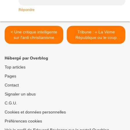
Répondre
< Une critique intelligente
Tribune : « La Vème
sur l'anti christianisme
République ou le coup
virulent de Michel Onfray,
d’éclat permanent », Par
par Jean-Marie Salamito.
HECTOR Louis-Maximilien.
>
Hébergé par Overblog
Top articles
Pages
Contact
Signaler un abus
C.G.U.
Cookies et données personnelles
Préférences cookies