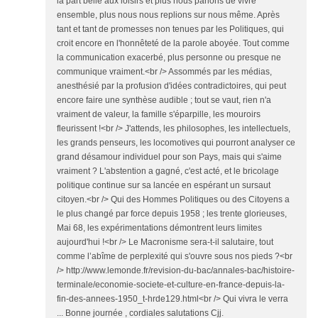
la part belle aux loisirs et plus nous parlons de vivre
ensemble, plus nous nous replions sur nous même. Après
tant et tant de promesses non tenues par les Politiques, qui
croit encore en l'honnêteté de la parole aboyée. Tout comme
la communication exacerbé, plus personne ou presque ne
communique vraiment.<br /> Assommés par les médias,
anesthésié par la profusion d'idées contradictoires, qui peut
encore faire une synthèse audible ; tout se vaut, rien n'a
vraiment de valeur, la famille s'éparpille, les mouroirs
fleurissent !<br /> J'attends, les philosophes, les intellectuels,
les grands penseurs, les locomotives qui pourront analyser ce
grand désamour individuel pour son Pays, mais qui s'aime
vraiment ? L'abstention a gagné, c'est acté, et le bricolage
politique continue sur sa lancée en espérant un sursaut
citoyen.<br /> Qui des Hommes Politiques ou des Citoyens a
le plus changé par force depuis 1958 ; les trente glorieuses,
Mai 68, les expérimentations démontrent leurs limites
aujourd'hui !<br /> Le Macronisme sera-t-il salutaire, tout
comme l’abîme de perplexité qui s'ouvre sous nos pieds ?<br
/> http://www.lemonde.fr/revision-du-bac/annales-bac/histoire-
terminale/economie-societe-et-culture-en-france-depuis-la-
fin-des-annees-1950_t-hrde129.html<br /> Qui vivra le verra
... Bonne journée , cordiales salutations Cjj.