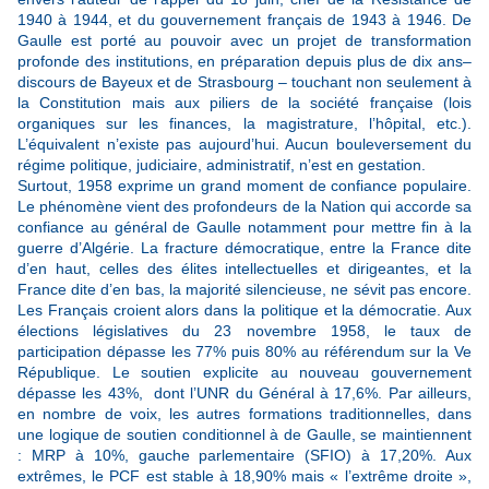
1940 à 1944, et du gouvernement français de 1943 à 1946. De
Gaulle est porté au pouvoir avec un projet de transformation
profonde des institutions, en préparation depuis plus de dix ans–
discours de Bayeux et de Strasbourg – touchant non seulement à
la Constitution mais aux piliers de la société française (lois
organiques sur les finances, la magistrature, l’hôpital, etc.).
L’équivalent n’existe pas aujourd’hui. Aucun bouleversement du
régime politique, judiciaire, administratif, n’est en gestation.
Surtout, 1958 exprime un grand moment de confiance populaire.
Le phénomène vient des profondeurs de la Nation qui accorde sa
confiance au général de Gaulle notamment pour mettre fin à la
guerre d’Algérie. La fracture démocratique, entre la France dite
d’en haut, celles des élites intellectuelles et dirigeantes, et la
France dite d’en bas, la majorité silencieuse, ne sévit pas encore.
Les Français croient alors dans la politique et la démocratie. Aux
élections législatives du 23 novembre 1958, le taux de
participation dépasse les 77% puis 80% au référendum sur la Ve
République. Le soutien explicite au nouveau gouvernement
dépasse les 43%, dont l’UNR du Général à 17,6%. Par ailleurs,
en nombre de voix, les autres formations traditionnelles, dans
une logique de soutien conditionnel à de Gaulle, se maintiennent
: MRP à 10%, gauche parlementaire (SFIO) à 17,20%. Aux
extrêmes, le PCF est stable à 18,90% mais « l’extrême droite »,