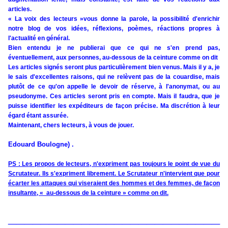
articles.
« La voix des lecteurs »vous donne la parole, la possibilité d'enrichir
notre blog de vos idées, réflexions, poèmes, réactions propres à
l'actualité en général.
Bien entendu je ne publierai que ce qui ne s'en prend pas,
éventuellement, aux personnes, au-dessous de la ceinture comme on dit
Les articles signés seront plus particulièrement bien venus. Mais il y a, je
le sais d'excellentes raisons, qui ne relèvent pas de la couardise, mais
plutôt de ce qu'on appelle le devoir de réserve, à l'anonymat, ou au
pseudonyme. Ces articles seront pris en compte. Mais il faudra, que je
puisse identifier les expéditeurs de façon précise. Ma discrétion à leur
égard étant assurée.
Maintenant, chers lecteurs, à vous de jouer.
Edouard Boulogne) .
PS : Les propos de lecteurs, n'expriment pas toujours le point de vue du
Scrutateur. Ils s'expriment librement. Le Scrutateur n'intervient que pour
écarter les attaques qui viseraient des hommes et des femmes, de façon
insultante, « au-dessous de la ceinture » comme on dit.
__________________________