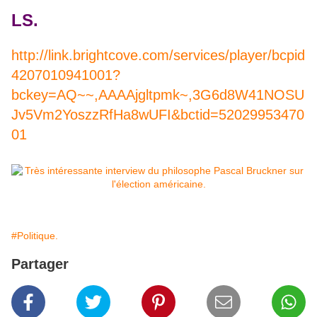
LS.
http://link.brightcove.com/services/player/bcpid
4207010941001?
bckey=AQ~~,AAAAjgltpmk~,3G6d8W41NOSU
Jv5Vm2YoszzRfHa8wUFI&bctid=52029953470
01
#Politique.
Partager