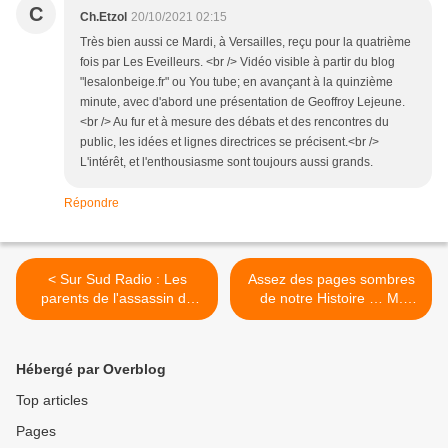
C
Ch.Etzol
20/10/2021 02:15
Très bien aussi ce Mardi, à Versailles, reçu pour la quatrième
fois par Les Eveilleurs. <br /> Vidéo visible à partir du blog
"lesalonbeige.fr" ou You tube; en avançant à la quinzième
minute, avec d'abord une présentation de Geoffroy Lejeune.
<br /> Au fur et à mesure des débats et des rencontres du
public, les idées et lignes directrices se précisent.<br />
L'intérêt, et l'enthousiasme sont toujours aussi grands.
Répondre
< Sur Sud Radio : Les
Assez des pages sombres
parents de l'assassin de
de notre Histoire … M.
Samuel Paty auraient-ils
Macron ! >
perçu des indemnités
sociales pour le "décès" de
Hébergé par Overblog
leur fils ?
Top articles
Pages