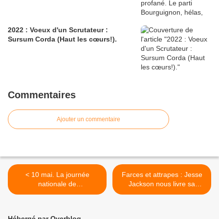
2022 : Voeux d'un Scrutateur :
Sursum Corda (Haut les cœurs!).
Commentaires
Ajouter un commentaire
< 10 mai. La journée
Farces et attrapes : Jesse
nationale de
Jackson nous livre sa
commémoration de
version du "dîner" avec
l'esclavage, de la traite, et
Jean-Marie Le Pen >
de leurs abolitions.
Hébergé par Overblog