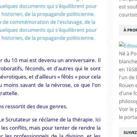
est sou
courtois
À PRO
Né à Poi
ur du 10 mai est devenu un anniversaire. Il
blanche
oboratifs, féconds, et d'autres qui le sont
en 1658
rotiques, et d'ailleurs « fêtés » pour cela
l'un de 
 moins savant de la névrose, ce que l'on
Rouen e
rattelle.
d'une f
philoso
ns ressortit des deux genres.
Voir le 
le porta
 Le Scrutateur se réclame de la thérapie. Ici
 les conflits, mais pour tenter de rendre la
SUIVE
r les professionnels de la division, et les