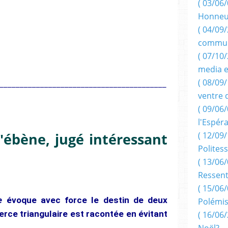
( 03/06/
Honneu
( 04/09/
commun
( 07/10
media e
_________________________________________
( 08/09/
ventre 
( 09/06/
l'Espér
( 12/09/
d'ébène, jugé intéressant
Politess
( 13/06/
Ressent
( 15/06/
ne
évoque avec force le destin de deux
Polémis
rce triangulaire est racontée en évitant
( 16/06/
Noël?