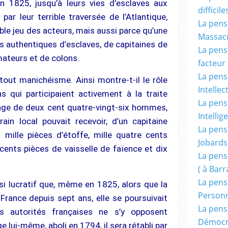
n 1825, jusqu’à leurs vies d’esclaves aux
difficile
par leur terrible traversée de l’Atlantique,
La pensé
le jeu des acteurs, mais aussi parce qu’une
Massacr
its authentiques d’esclaves, de capitaines de
La pensé
mateurs et de colons.
facteur d
La pensé
 tout manichéisme. Ainsi montre-t-il le rôle
Intellec
ns qui participaient activement à la traite
La pensé
nge de deux cent quatre-vingt-six hommes,
Intellig
in local pouvait recevoir, d’un capitaine
La pensé
 mille pièces d’étoffe, mille quatre cents
Jobards
cents pièces de vaisselle de faïence et dix
La pensé
( à Bar
La pens
 si lucratif que, même en 1825, alors que la
Person
 France depuis sept ans, elle se poursuivait
La pens
s autorités françaises ne s’y opposent
Démocr
e lui-même, aboli en 1794, il sera rétabli par