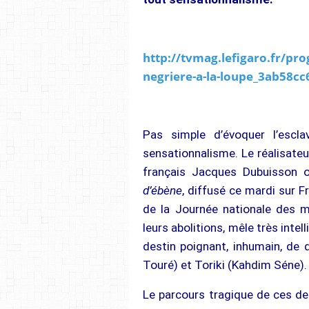
http://tvmag.lefigaro.fr/pro
negriere-a-la-loupe_3ab58c
Pas simple d’évoquer l’escl
sensationnalisme. Le réalisate
français Jacques Dubuisson on
d’ébène
, diffusé ce mardi sur F
de la Journée nationale des mé
leurs abolitions, mêle très int
destin poignant, inhumain, de 
Touré) et Toriki (Kahdim Séne).
Le parcours tragique de ces deu