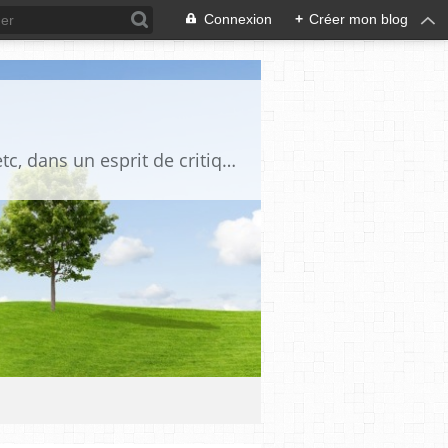
Connexion
+
Créer mon blog
Blog destiné à commenter l'actualité, politique, économique, culturelle, sportive, etc, dans un esprit de critique philosophique, d'esprit chrétien et français.La collaboration des lecteurs est souhaitée, de même que la courtoisie, et l'esprit de tolérance.