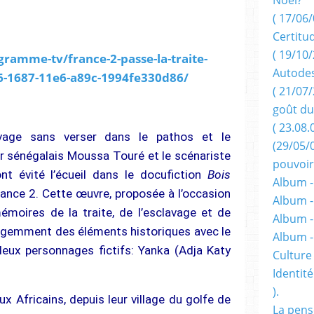
( 17/06/
Certitu
( 19/10/
gramme-tv/france-2-passe-la-traite-
Autodes
c6-1687-11e6-a89c-1994fe330d86/
( 21/07/
goût du
( 23.08.
avage sans verser dans le pathos et le
(29/05/
ur sénégalais Moussa Touré et le scénariste
pouvoir
t évité l’écueil dans le docufiction
Bois
Album -
rance 2. Cette œuvre, proposée à l’occasion
Album -
moires de la traite, de l’esclavage et de
Album -
elligemment des éléments historiques avec le
Album 
deux personnages fictifs: Yanka (Adja Katy
Culture 
Identité
).
x Africains, depuis leur village du golfe de
La pens