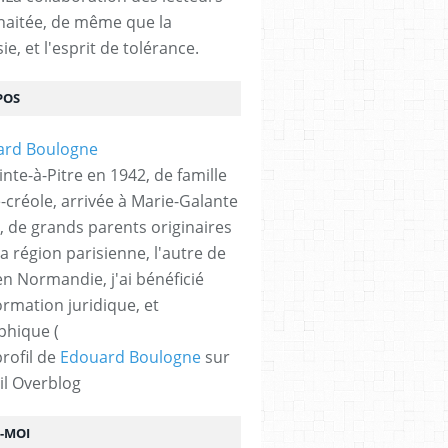
haitée, de même que la
ie, et l'esprit de tolérance.
POS
nte-à-Pitre en 1942, de famille
-créole, arrivée à Marie-Galante
, de grands parents originaires
la région parisienne, l'autre de
n Normandie, j'ai bénéficié
ormation juridique, et
phique (
profil de
Edouard Boulogne
sur
il Overblog
Z-MOI