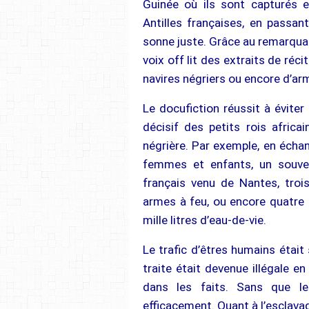
Guinée où ils sont capturés e
Antilles françaises, en passant 
sonne juste. Grâce au remarquab
voix off lit des extraits de réc
navires négriers ou encore d’ar
Le docufiction réussit à éviter
décisif des petits rois africai
négrière. Par exemple, en écha
femmes et enfants, un souvera
français venu de Nantes, trois
armes à feu, ou encore quatre 
mille litres d’eau-de-vie.
Le trafic d’êtres humains était
traite était devenue illégale en
dans les faits. Sans que le
efficacement. Quant à l’esclavag