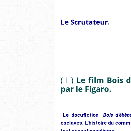
Le Scrutateur.
______________________________
___
( I )
Le film Bois 
par le Figaro.
Le docufiction
Bois d’ébè
esclaves. L’histoire du comme
tout sensationnalisme.