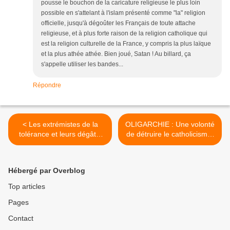
pousse le bouchon de la caricature religieuse le plus loin
possible en s'attelant à l'islam présenté comme "la" religion
officielle, jusqu'à dégoûter les Français de toute attache
religieuse, et à plus forte raison de la religion catholique qui
est la religion culturelle de la France, y compris la plus laïque
et la plus athée athée. Bien joué, Satan ! Au billard, ça
s'appelle utiliser les bandes...
Répondre
< Les extrémistes de la
OLIGARCHIE : Une volonté
tolérance et leurs dégâts,
de détruire le catholicisme.
par Karim Akouche.
>
Hébergé par Overblog
Top articles
Pages
Contact