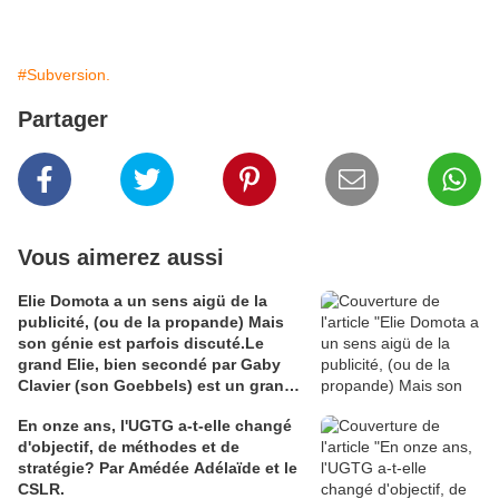
#Subversion.
Partager
Vous aimerez aussi
Elie Domota a un sens aigü de la
publicité, (ou de la propande) Mais
son génie est parfois discuté.Le
grand Elie, bien secondé par Gaby
Clavier (son Goebbels) est un grand
communicateur. Mais communicateur
En onze ans, l'UGTG a-t-elle changé
de quoi ? Les Guadeloupéens sont
d'objectif, de méthodes et de
divisés à ce sujet et Elie en voudra à
stratégie? Par Amédée Adélaïde et le
leur majorité que son génie ne séduit
CSLR.
pas. C'est comme en amour le fluide