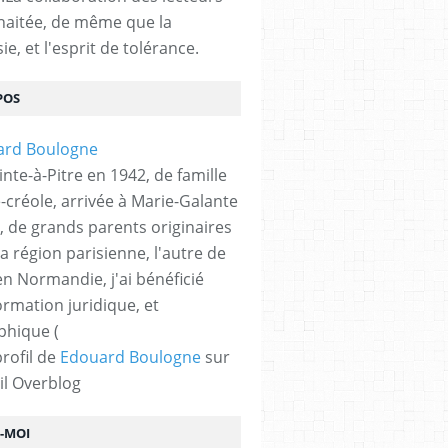
haitée, de même que la
ie, et l'esprit de tolérance.
POS
nte-à-Pitre en 1942, de famille
-créole, arrivée à Marie-Galante
, de grands parents originaires
la région parisienne, l'autre de
n Normandie, j'ai bénéficié
ormation juridique, et
phique (
profil de
Edouard Boulogne
sur
il Overblog
Z-MOI