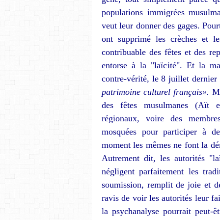
popula­tions immigrées musulman
veut leur donner des gages. Pourta
ont supprimé les crèches et le
contribuable des fêtes et des r
en­torse à la "laïcité". Et la 
contre-vérité, le 8 juillet dernie
patrimoine culturel français».
Ma
des fêtes musulmanes (Aït el-
régionaux, voire des membre
mosquées pour parti­ciper à d
moment les mêmes ne font la déma
Autrement dit, les autorités "la
négligent parfaitement les tradi
soumis­sion, remplit de joie et d
ravis de voir les autorités leur f
la psychanalyse pourrait peut-ê