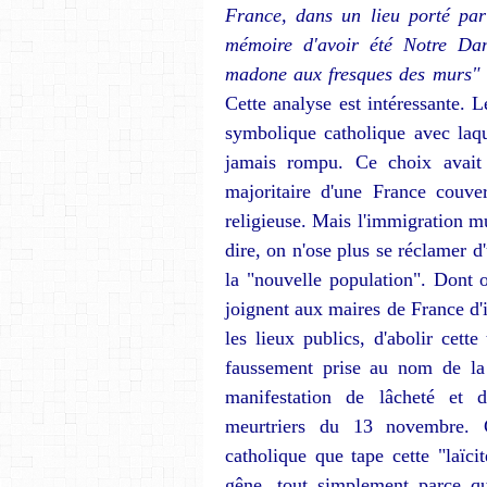
France, dans un lieu porté par 
mémoire d'avoir été Notre Dam
madone aux fresques des murs" »
Cette analyse est intéressante. 
symbolique catholique avec laque
jamais rompu. Ce choix avait u
majoritaire d'une France couve
religieuse. Mais l'immigration 
dire, on n'ose plus se réclamer d'
la "nou­velle population". Dont 
joignent aux maires de France d'i
les lieux publics, d'abolir cette
fausse­ment prise au nom de la 
manifestation de lâcheté et de
meurtriers du 13 novembre. C'
catholique que tape cette "laïcit
gêne, tout sim­plement parce q