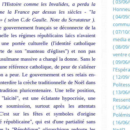
( 03/06/
l'His­toire comme les Invalides, a perdu la
Honneu
e la France par dessus les siècles - "la
( 04/09/
 ( selon C.de Gaulle. Note du Scrutateur ).
commun
Le gouvernement français se décon­necte de la
( 07/10
lle les régimes républi­cains laïcs n'avaient
media e
ne portée culturelle (l'identité catholique
( 08/09/
rte de son "manteau d'églises") et non pas
ventre 
musulmane massive a changé la donne. Sans le
( 09/06/
une référence catho­lique, de peur de s'aliéner
l'Espér
on a peur. Le gouvernement et ses relais en­
( 12/09/
n­terdire la crèche traditionnelle de Noël dans
Politess
 tradition pluricentenaire. Une telle position,
( 13/06/
"laïcité", est une éclatante hypocrisie, une
Ressent
 soumission, surtout après les at­tentats
( 15/06/
est sur les fêtes et symboles d'o­rigine
Polémis
é républicaine", qui est d'une partialité sans
( 16/06/
ue la "République" oligarchique redoute les
Noël?