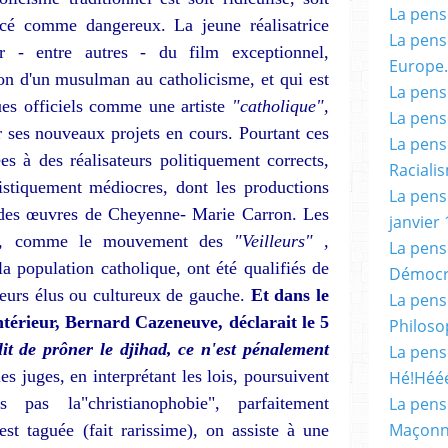
La pensé
oncé comme dangereux. La jeune réalisatrice
La pensé
r - entre autres - du film exceptionnel,
Europe.
sion d'un musulman au catholicisme, et qui est
La pensé
ues officiels comme une artiste
"catholique",
La pensé
 ses nouveaux projets en cours. Pourtant ces
La pensé
es à des réalisateurs politiquement corrects,
Racialis
istiquement médiocres, dont les productions
La pensé
 des œuvres de Cheyenne- Marie Carron. Les
janvier 
",
comme le mouvement des
"Veil­leurs" ,
La pens
la population catholique, ont été qualifiés de
Démocr
ieurs élus ou cultureux de gauche.
Et dans le
La pensé
ntérieur, Bernard Cazeneuve, déclarait le 5
Philoso
lit de prôner le djihad, ce n'est pénalement
La pens
es juges, en interprétant les lois, poursuivent
Hé!Héé
s pas la"christianophobie", parfaitement
La pensé
Maçonn
t taguée (fait rarissime), on assiste à une