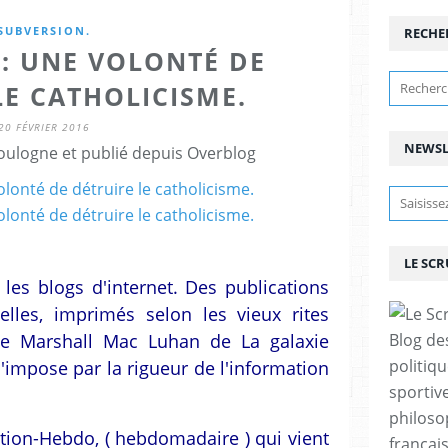
SUBVERSION.
RECHE
 : UNE VOLONTÉ DE
LE CATHOLICISME.
20 FÉVRIER 2016
NEWSL
ulogne et publié depuis Overblog
LE SC
t les blogs d'internet. Des publications
elles, imprimés selon les vieux rites
gue Marshall Mac Luhan de La galaxie
Blog de
politiq
'impose par la rigueur de l'information
sportive
philoso
ation-Hebdo, ( hebdomadaire ) qui vient
françai