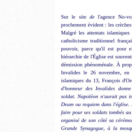
Sur le site
de
l'agence No-v
prochement évident : les crèches 
Malgré les attentats isla­miques
catholicisme tra­ditionnel frança
pouvoir, parce qu'il est pour e
hiérar­chie de l'Église est souvent
démission phénoménale. À propo
Invalides le 26 novembre, en
islamiques du 13, François d'Or
d'hon­neur des Invalides donne 
soldat. Napoléon n'aurait pas 
Deum ou requiem dans l'église. 
faire pour ses soldats tombés au
or­ganisé de son côté sa cérémo
Grande Synagogue, à la mosqu