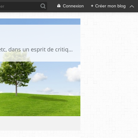
Connexion
+
Créer mon blog
Blog destiné à commenter l'actualité, politique, économique, culturelle, sportive, etc, dans un esprit de critique philosophique, d'esprit chrétien et français.La collaboration des lecteurs est souhaitée, de même que la courtoisie, et l'esprit de tolérance.