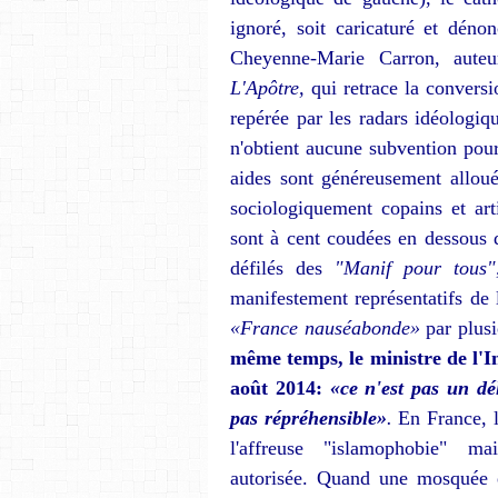
ignoré, soit caricaturé et dén
Cheyenne-Marie Carron, auteu
L'Apôtre,
qui re­trace la conver
repérée par les radars idéologiq
n'obtient aucune subvention pour
aides sont généreuse­ment alloué
sociologiquement copains et art
sont à cent coudées en dessous
défilés des
"Manif pour tous
manifestement représenta­tifs de 
«France nauséabon­de»
par plus
même temps, le ministre de l'I
août 2014:
«ce n'est pas un dé
pas répréhensible»
.
En France, l
l'affreuse "islamophobie" mai
autorisée. Quand une mosquée es