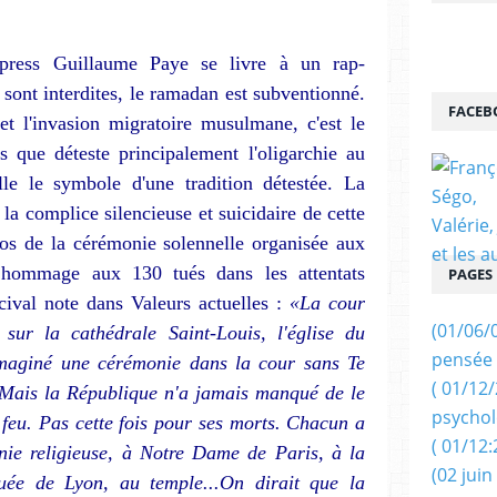
opress Guillaume Paye se livre à un rap­
sont interdites, le ramadan est sub­ventionné.
FACEB
 et l'invasion migratoire mu­sulmane, c'est le
is que déteste prin­cipalement l'oligarchie au
lle le symbole d'une tradition détestée. La
 la com­plice silencieuse et suicidaire de cette
s de la cérémonie solen­nelle organisée aux
 hommage aux 130 tués dans les attentats
PAGES
cival note dans Valeurs actuelles :
«La cour
(01/06/
sur la cathé­drale Saint-Louis, l'église du
pensée 
imaginé une cérémonie dans la cour sans Te
( 01/12
Mais la Ré­publique n'a jamais manqué de le
psychol
 feu. Pas cette fois pour ses morts. Chacun a
( 01/12:
nie reli­gieuse, à Notre Dame de Paris, à la
(02 juin
ée de Lyon, au temple...On dirait que la