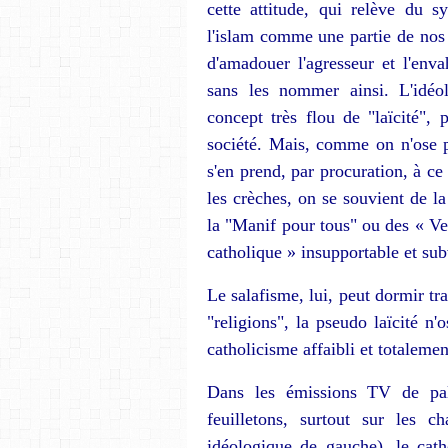
cette attitude, qui relève du 
l'islam comme une partie de nos 
d'a­madouer l'agresseur et l'envah
sans les nommer ainsi. L'idéol
concept très flou de "laïcité", p
société. Mais, comme on n'ose p
s'en prend, par procuration, à ce
les crèches, on se souvient de la 
la "Manif pour tous" ou des « Vei
catholique » insupportable et sub
Le salafisme, lui, peut dormir tra
"religions", la pseudo laïcité n'
catholicisme af­faibli et totalemen
Dans les émissions TV de pala
feuilletons, surtout sur les c
idéologique de gauche), le catho­