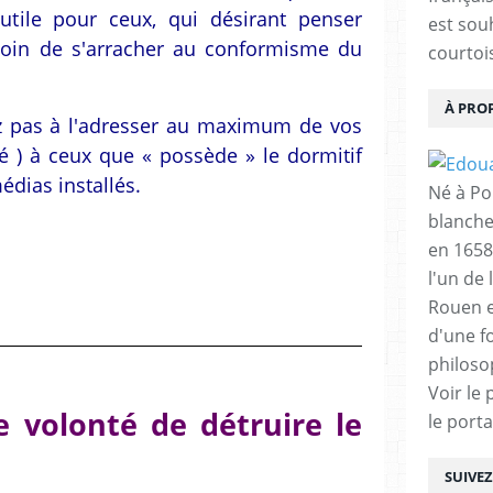
 utile pour ceux, qui désirant penser
est sou
soin de s'arracher au conformisme du
courtois
À PRO
itez pas à l'adresser au maximum de vos
té ) à ceux que « possède » le dormitif
dias installés.
Né à Poi
blanche
en 1658
l'un de 
Rouen e
d'une f
philoso
Voir le 
 volonté de détruire le
le porta
SUIVE