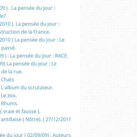
09 ) . La pensée du jour :
de?
2010 ). La pensée du jour :
truction de la France.
2010 ) La pensée du jour : Le
 passé.
09 ) : La pensée du jour : RACE.
09) La pensée du jour : Le
 de la rue.
 Chats
 L'album du scrutateur.
 Le zoo.
- Rhums.
( vraie et fausse ).
 antillaise ( Nôtre). ( 27/12/2011
ée du jour ( 02/09/09) : Auteurs