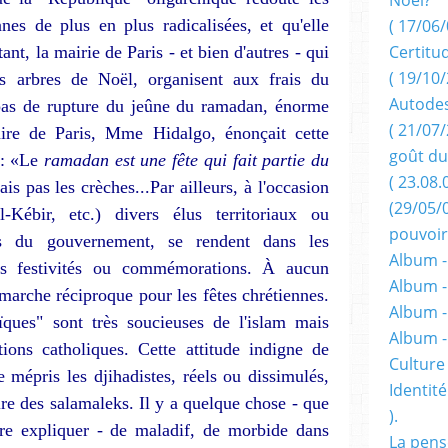
es de plus en plus radicalisées, et qu'elle
( 17/06/
Certitu
nt, la mairie de Paris - et bien d'autres - qui
( 19/10/
s arbres de Noël, organisent aux frais du
Autodes
epas de rupture du jeûne du ramadan, énorme
( 21/07/
maire de Paris, Mme Hidalgo, énonçait cette
goût du
r : «Le
ramadan est une fête qui fait partie du
( 23.08.
is pas les crèches...Par ailleurs, à l'occasion
(29/05/
Kébir, etc.) divers élus ter­ritoriaux ou
pouvoir
s du gouvernement, se ren­dent dans les
Album -
es festivités ou commé­morations. À aucun
Album -
rche réci­proque pour les fêtes chrétiennes.
Album -
ï­ques" sont très soucieuses de l'is­lam mais
Album 
tions catholiques. Cette attitude indigne de
Culture 
e mépris les djihadistes, réels ou dissimulés,
Identité
aire des salamaleks. Il y a quelque chose - que
).
tre expliquer - de maladif, de morbide dans
La pens