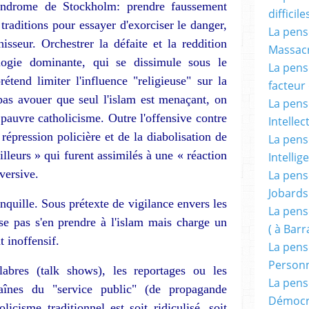
syndrome de Stockholm: prendre faussement
difficile
traditions pour essayer d'exorciser le danger,
La pensé
is­seur. Orchestrer la défaite et la red­dition
Massacr
ogie dominante, qui se dis­simule sous le
La pensé
rétend limiter l'influence "religieuse" sur la
facteur d
as avouer que seul l'islam est menaçant, on
La pensé
 pauvre catholicisme. Outre l'offensive con­tre
Intellec
répression policière et de la dia­bolisation de
La pensé
lleurs » qui furent assimilés à une « réaction
Intellig
versive.
La pensé
Jobards
n­quille. Sous prétexte de vigilance envers les
La pensé
ose pas s'en prendre à l'is­lam mais charge un
( à Bar
t inoffensif.
La pens
Person
bres (talk shows), les reportages ou les
La pens
haînes du "service public" (de propagande
Démocr
licisme traditionnel est soit ridicu­lisé, soit