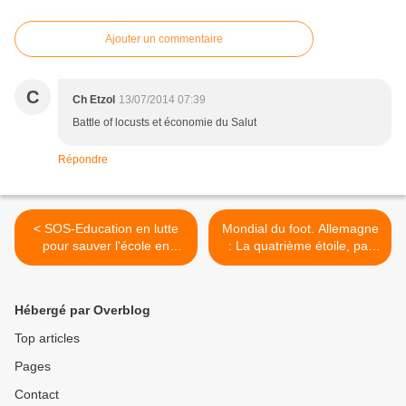
Ajouter un commentaire
C
Ch Etzol
13/07/2014 07:39
Battle of locusts et économie du Salut
Répondre
< SOS-Education en lutte
Mondial du foot. Allemagne
pour sauver l'école en
: La quatrième étoile, par
France.
Jeannély d'Om-Hota.. >
Hébergé par Overblog
Top articles
Pages
Contact