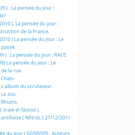
09 ) . La pensée du jour :
de?
2010 ). La pensée du jour :
truction de la France.
2010 ) La pensée du jour : Le
 passé.
09 ) : La pensée du jour : RACE.
09) La pensée du jour : Le
 de la rue.
 Chats
 L'album du scrutateur.
 Le zoo.
- Rhums.
( vraie et fausse ).
 antillaise ( Nôtre). ( 27/12/2011
ée du jour ( 02/09/09) : Auteurs