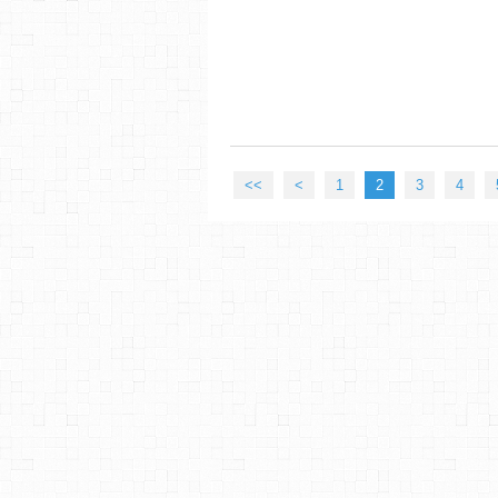
<<
<
1
2
3
4