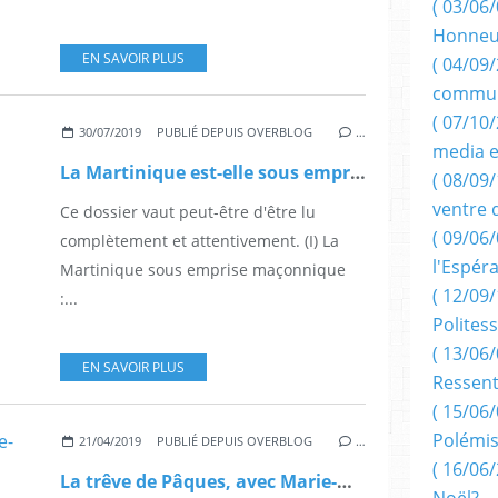
( 03/06/
Honneu
EN SAVOIR PLUS
( 04/09/
commun
( 07/10
30/07/2019
PUBLIÉ DEPUIS OVERBLOG
…
media e
La Martinique est-elle sous emprise maçonnique ?
( 08/09/
ventre 
Ce dossier vaut peut-être d'être lu
( 09/06/
complètement et attentivement. (I) La
l'Espér
Martinique sous emprise maçonnique
( 12/09/
:...
Politess
( 13/06/
EN SAVOIR PLUS
Ressent
( 15/06/
Polémis
21/04/2019
PUBLIÉ DEPUIS OVERBLOG
…
( 16/06/
La trêve de Pâques, avec Marie-Noël.
Noël?