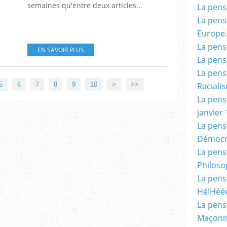
semaines qu'entre deux articles...
La pensé
La pensé
Europe.
La pensé
EN SAVOIR PLUS
La pensé
La pensé
Racialis
5
6
7
8
9
10
>
>>
La pensé
janvier 
La pens
Démocr
La pensé
Philoso
La pens
Hé!Héé
La pensé
Maçonn