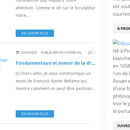
coronavirus doit requérir nôtre
est sou
attention. Comme le dit sur le Scrutateur
courtois
notre...
À PRO
EN SAVOIR PLUS
Né à Poi
20/02/2020
PUBLIÉ DEPUIS OVERBLOG
…
blanche
Fondamentaux et avenir de la droite en Europe, et George Steiner : retour sur la plénière de février
en 1658
l'un de 
(I) Chers amis, Je vous communique un
Rouen e
envoi de François-Xavier Bellamy qui
d'une f
montre comment on peut être partisan...
philoso
Voir le 
le porta
EN SAVOIR PLUS
SUIVE