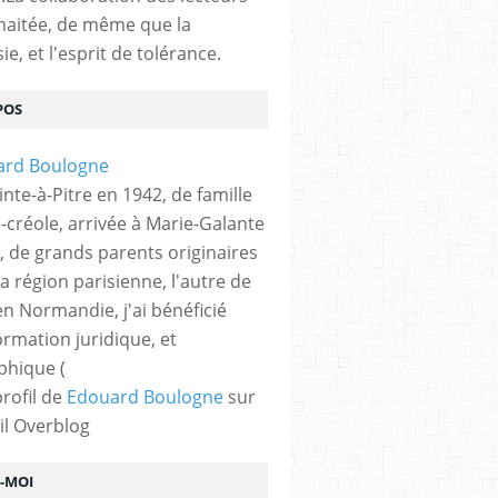
haitée, de même que la
ie, et l'esprit de tolérance.
POS
nte-à-Pitre en 1942, de famille
-créole, arrivée à Marie-Galante
, de grands parents originaires
la région parisienne, l'autre de
n Normandie, j'ai bénéficié
ormation juridique, et
phique (
profil de
Edouard Boulogne
sur
il Overblog
Z-MOI