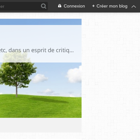
Connexion
+
Créer mon blog
Blog destiné à commenter l'actualité, politique, économique, culturelle, sportive, etc, dans un esprit de critique philosophique, d'esprit chrétien et français.La collaboration des lecteurs est souhaitée, de même que la courtoisie, et l'esprit de tolérance.