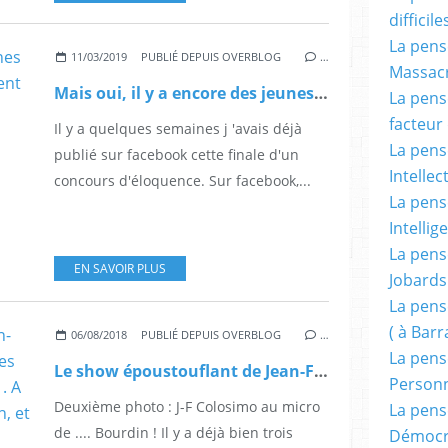
difficile
La pensé
11/03/2019
PUBLIÉ DEPUIS OVERBLOG
…
Massacr
Mais oui, il y a encore des jeunes qui aiment la France et le lui disent en français.
La pensé
facteur d
Il y a quelques semaines j 'avais déjà
La pensé
publié sur facebook cette finale d'un
Intellec
concours d'éloquence. Sur facebook,...
La pensé
Intellig
La pensé
EN SAVOIR PLUS
Jobards
La pensé
( à Bar
06/08/2018
PUBLIÉ DEPUIS OVERBLOG
…
La pens
Le show époustouflant de Jean-François Colosimo sur des choses essentielles de notre civilisation . A voir et écouter, sans modération, et toutes affaires cessantes.
Person
Deuxième photo : J-F Colosimo au micro
La pens
de .... Bourdin ! Il y a déjà bien trois
Démocr