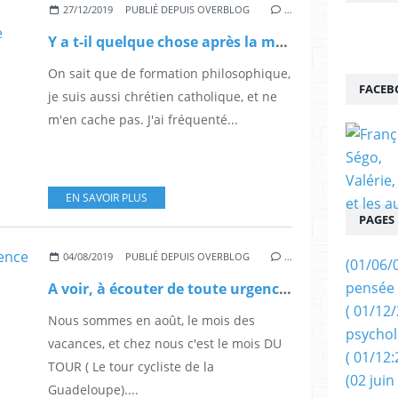
27/12/2019
PUBLIÉ DEPUIS OVERBLOG
…
Y a t-il quelque chose après la mort ? Un point de vue sur cette question par le docteur Patrick Thellier.
On sait que de formation philosophique,
FACEB
je suis aussi chrétien catholique, et ne
m'en cache pas. J'ai fréquenté...
EN SAVOIR PLUS
PAGES
04/08/2019
PUBLIÉ DEPUIS OVERBLOG
…
(01/06/
pensée 
A voir, à écouter de toute urgence pour tenter de dissoudre le vacarme sur la toile : Franck FERRAND raconte.
( 01/12
Nous sommes en août, le mois des
psychol
vacances, et chez nous c'est le mois DU
( 01/12:
TOUR ( Le tour cycliste de la
(02 juin
Guadeloupe)....