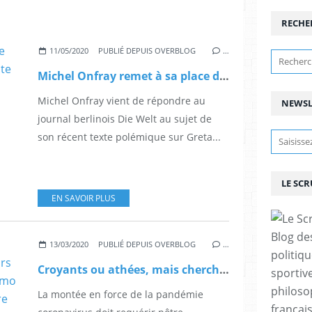
RECHE
11/05/2020
PUBLIÉ DEPUIS OVERBLOG
…
Michel Onfray remet à sa place dans l'échelle des valeurs la petite Greta Thumberg victime d'une intelligenzia immature et décérébrée.
Michel Onfray vient de répondre au
NEWSL
journal berlinois Die Welt au sujet de
son récent texte polémique sur Greta...
LE SC
EN SAVOIR PLUS
Blog de
13/03/2020
PUBLIÉ DEPUIS OVERBLOG
…
politiq
Croyants ou athées, mais chercheurs de vérité et de valeurs authentiques, écoutez J-F Colosimo sur KTO. C'est réconfortant, voire époustouflant.
sportive
philoso
La montée en force de la pandémie
françai