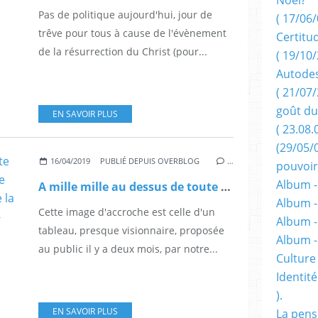
Pas de politique aujourd'hui, jour de
( 17/06/
trêve pour tous à cause de l'évènement
Certitu
de la résurrection du Christ (pour...
( 19/10/
Autodes
( 21/07/
goût du
EN SAVOIR PLUS
( 23.08.
(29/05/
16/04/2019
PUBLIÉ DEPUIS OVERBLOG
…
pouvoir
Album -
A mille mille au dessus de toute politicaillerie le jeune philosophe François-Xavier Bellamy parle de la signification profonde de Notre-Dame de Paris.
Album -
Cette image d'accroche est celle d'un
Album -
tableau, presque visionnaire, proposée
Album 
au public il y a deux mois, par notre...
Culture 
Identité
).
EN SAVOIR PLUS
La pens