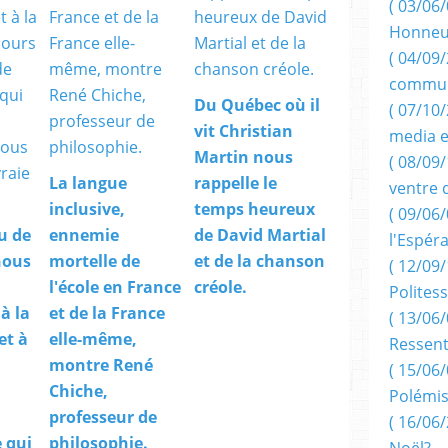
( 03/06/
Honneu
( 04/09/
commun
Du Québec où il
( 07/10
vit Christian
media e
Martin nous
( 08/09/
La langue
rappelle le
ventre 
inclusive,
temps heureux
( 09/06/
u de
ennemie
de David Martial
l'Espér
nous
mortelle de
et de la chanson
( 12/09/
l'école en France
créole.
Politess
à la
et de la France
( 13/06/
et à
elle-même,
Ressent
montre René
( 15/06/
Chiche,
Polémis
professeur de
( 16/06/
 qui
philosophie.
Noël?