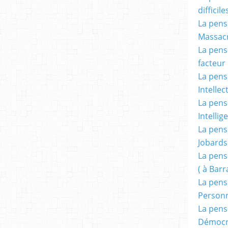
difficile
La pensé
Massacr
La pensé
facteur d
La pensé
Intellec
La pensé
Intellig
La pensé
Jobards
La pensé
( à Bar
La pens
Person
La pens
Démocr