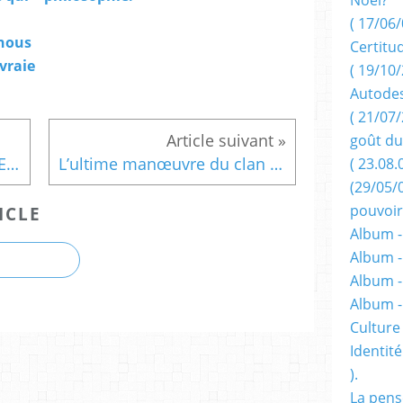
( 17/06/
 nous
Certitu
 vraie
( 19/10/
Autodes
( 21/07/
goût du
Selon Philippe de Villiers L'Europe c'est le grand Reich sous une autre forme au profit de l'Allemagne
L’ultime manœuvre du clan Bouteflika pour tenter de prolonger le quatrième mandat présidentiel.
( 23.08.
(29/05/
pouvoir
ICLE
Album -
Album -
Album -
Album 
Culture 
Identité
).
La pens