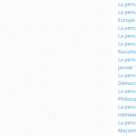
La pensé
La pensé
Europe.
La pensé
La pensé
La pensé
Racialis
La pensé
janvier 
La pens
Démocr
La pensé
Philoso
La pens
Hé!Héé
La pensé
Maçonn