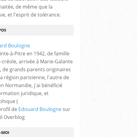
haitée, de même que la
ie, et l'esprit de tolérance.
POS
nte-à-Pitre en 1942, de famille
-créole, arrivée à Marie-Galante
, de grands parents originaires
la région parisienne, l'autre de
n Normandie, j'ai bénéficié
ormation juridique, et
phique (
profil de
Edouard Boulogne
sur
il Overblog
Z-MOI