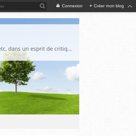
Connexion
+
Créer mon blog
Blog destiné à commenter l'actualité, politique, économique, culturelle, sportive, etc, dans un esprit de critique philosophique, d'esprit chrétien et français.La collaboration des lecteurs est souhaitée, de même que la courtoisie, et l'esprit de tolérance.