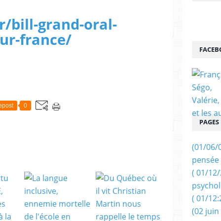
r/bill-grand-oral-
ur-france/
FACEB
epost
0
PAGES
(01/06/
pensée 
( 01/12
psychol
( 01/12:
(02 juin