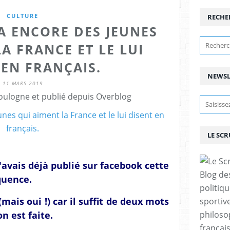
CULTURE
RECHE
 A ENCORE DES JEUNES
A FRANCE ET LE LUI
 EN FRANÇAIS.
NEWSL
11 MARS 2019
ulogne et publié depuis Overblog
LE SC
'avais déjà publié sur facebook cette
Blog de
quence.
politiq
mais oui !) car il suffit de deux mots
sportive
on est faite.
philoso
françai