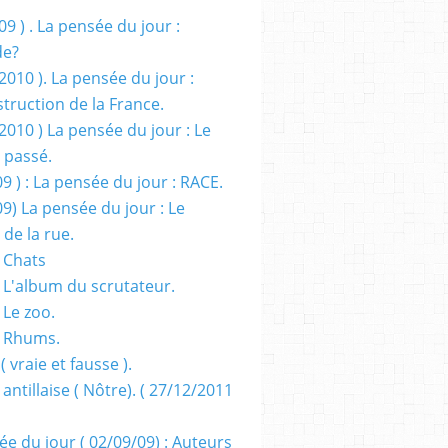
09 ) . La pensée du jour :
de?
2010 ). La pensée du jour :
truction de la France.
2010 ) La pensée du jour : Le
 passé.
09 ) : La pensée du jour : RACE.
09) La pensée du jour : Le
 de la rue.
 Chats
 L'album du scrutateur.
 Le zoo.
- Rhums.
( vraie et fausse ).
 antillaise ( Nôtre). ( 27/12/2011
ée du jour ( 02/09/09) : Auteurs