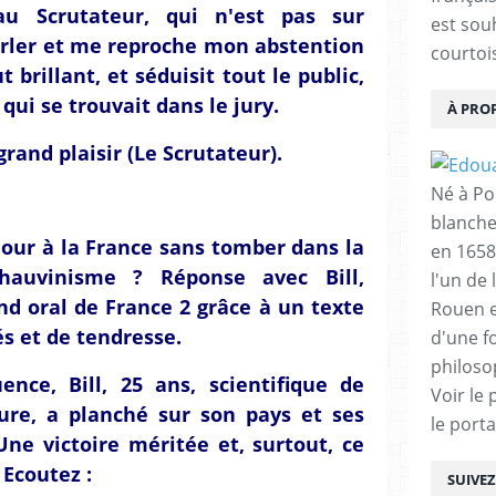
u Scrutateur, qui n'est pas sur
est sou
arler et me reproche mon abstention
courtois
 brillant, et séduisit tout le public,
qui se trouvait dans le jury.
À PRO
grand plaisir (Le Scrutateur).
Né à Poi
blanche
ur à la France sans tomber dans la
en 1658
hauvinisme ? Réponse avec Bill,
l'un de 
d oral de France 2 grâce à un texte
Rouen e
s et de tendresse.
d'une f
philoso
ence, Bill, 25 ans, scientifique de
Voir le 
ure, a planché sur son pays et ses
le porta
Une victoire méritée et, surtout, ce
 Ecoutez :
SUIVE