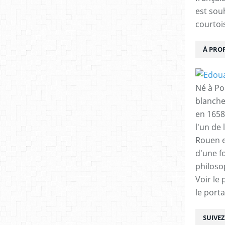
est sou
courtois
À PRO
Né à Poi
blanche
en 1658
l'un de 
Rouen e
d'une f
philoso
Voir le 
le porta
SUIVE