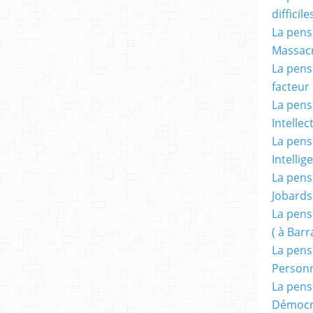
difficile
La pensé
Massacr
La pensé
facteur d
La pensé
Intellec
La pensé
Intellig
La pensé
Jobards
La pensé
( à Bar
La pens
Person
La pens
Démocr