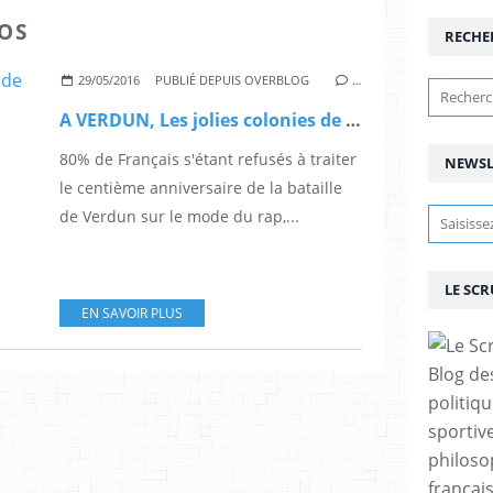
OS
RECHE
29/05/2016
PUBLIÉ DEPUIS OVERBLOG
…
A VERDUN, Les jolies colonies de vacances : sketch d'Angela et de m'sieur p'tites blagues.
80% de Français s'étant refusés à traiter
NEWSL
le centième anniversaire de la bataille
de Verdun sur le mode du rap,...
LE SC
EN SAVOIR PLUS
Blog de
politiq
sportive
philoso
françai