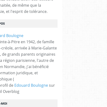
haitée, de même que la
ie, et l'esprit de tolérance.
POS
nte-à-Pitre en 1942, de famille
-créole, arrivée à Marie-Galante
, de grands parents originaires
la région parisienne, l'autre de
n Normandie, j'ai bénéficié
ormation juridique, et
phique (
profil de
Edouard Boulogne
sur
il Overblog
Z-MOI