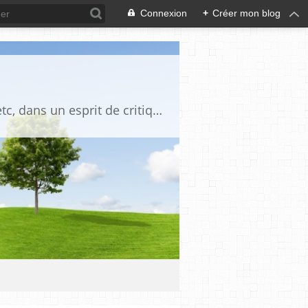
Connexion
+
Créer mon blog
Blog destiné à commenter l'actualité, politique, économique, culturelle, sportive, etc, dans un esprit de critique philosophique, d'esprit chrétien et français.La collaboration des lecteurs est souhaitée, de même que la courtoisie, et l'esprit de tolérance.