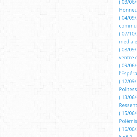
( 03/06/
Honneu
( 04/09/
commun
( 07/10
media e
( 08/09/
ventre 
( 09/06/
l'Espér
( 12/09/
Politess
( 13/06/
Ressent
( 15/06/
Polémis
( 16/06/
Noël?