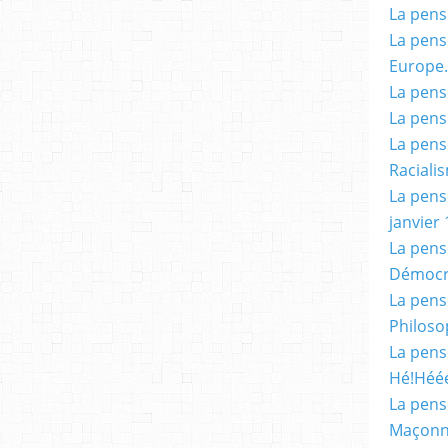
La pensé
La pensé
Europe.
La pensé
La pensé
La pensé
Racialis
La pensé
janvier 
La pens
Démocr
La pensé
Philoso
La pens
Hé!Héé
La pensé
Maçonn