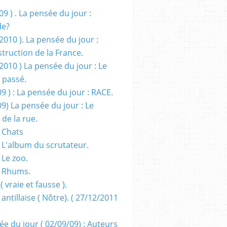
09 ) . La pensée du jour :
de?
2010 ). La pensée du jour :
truction de la France.
2010 ) La pensée du jour : Le
 passé.
09 ) : La pensée du jour : RACE.
09) La pensée du jour : Le
 de la rue.
 Chats
 L'album du scrutateur.
 Le zoo.
- Rhums.
( vraie et fausse ).
 antillaise ( Nôtre). ( 27/12/2011
ée du jour ( 02/09/09) : Auteurs