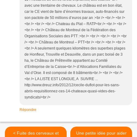
avec une trentaine de chevaux. Le château est en bon état,
car le CE vient de faire d’énormes travaux, auto-financés sur
son pactole de 50 millions d’euros par an :<br /> <br /> <br />
<br /> <br /> <br /> Chateau du Plat – RATP<br /> <br /> <br />
<br /> <br /> Château de Montreul de la Fédération des
Organisations Sociales des PTT :<br /> <br /> <br /> <br /> <br
/> <br /> Château de Montreul – PTT<br /> <br /> <br /> <br />
<br /> A seulement quelques kilomètres des superbes plages
de Honfleur, Trouville et Deauville, dans un parc boisé de 3
ha, le Château de Prêtreville appartient au Comité
d’Entreprise de la Caisse<br /> d’Allocations Familiales du
Val d’Oise. Il est composé de 8 bâtiments<br /> <br /> <br />
<br /> LA LISTE EST LONGUE, A SUIVRE ...
http://www.dreuz.info/2012/12/cecile-duflot-pour-les-sans-
abris-requisitionnez-ces-14-chateaux-quasi-vides-des-
syndicats/<br />
Répondre
< Fuite des cerveaux et
Une petite idée pour aider