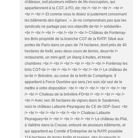
châteaux, soit plusieurs milliers de lits inoccupées, qui
appartiennent à la CGT, à FO, etc.<br /> <br /> <br /> -<br />
<br /> <br /> Et comme vous le disiez si justement concernant
les bâtiments des églises : « Je ne comprendrais pas que les
syndicats ne partage pas vos objectifs de<br /> solidarité« .
<br /> <br /> <br /> -<br /> <br /> <br /> Château de Fontenay-
les-Briis propriété de la branche CGT de la RATP. Situé aux
portes de Paris dans un parc de 74 hectares, dont près de 40
hectares de forêt, avec deux cours de tennis, deux<br />
restaurants, un mini-golf, un étang à truites, et trente
chambres :<br /> <br /> <br /> <br /> <br /> <br /> Fontenay les
briis CGT<br /> <br /> <br /> <br /> <br /> <br /> Le château de
la<br /> Brévière, au coeur de la forêt de Compiègne. Il
appartient à Force Ouvrière qui sera j’en suis sûr ravi de le
mettre à votre disposition :<br /> <br /> <br /> <br /> <br /> <br
/> <br /> Chateau de la brévière-FO<br /> <br /> <br /> <br />
<br /> Avec ses 36 hectares de vignes dans le Sauternes,
voici le château Lafaurie-Peyraguey du CE de GDF-Suez :<br
/> <br /> <br /> <br /> <br /> <br /> Chateau Lafaurie
Peyraguey<br /> <br /> <br /> <br /> <br /> Le château du Plat,
à Vallière dans la Creuse, entouré de plusieurs bâtiments, et
qui appartient au Comité d’Entreprise de la RATP, possède
114 hectares de terres forêts et prairies, des écuries<br />