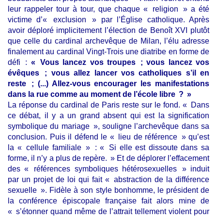
leur rappeler tour à tour, que chaque « religion » a été
victime d’« exclusion » par l’Église catholique. Après
avoir déploré implicitement l’élection de Benoît XVI plutôt
que celle du cardinal archevêque de Milan, l’élu adresse
finalement au cardinal Vingt-Trois une diatribe en forme de
défi :
« Vous lancez vos troupes ; vous lancez vos
évêques ; vous allez lancer vos catholiques s’il en
reste ; (...) Allez-vous encourager les manifestations
dans la rue comme au moment de l’école libre ? »
La réponse du cardinal de Paris reste sur le fond. « Dans
ce débat, il y a un grand absent qui est la signification
symbolique du mariage », souligne l’archevêque dans sa
conclusion. Puis il défend le « lieu de référence » qu’est
la « cellule familiale » : « Si elle est dissoute dans sa
forme, il n’y a plus de repère. » Et de déplorer l’effacement
des « références symboliques hétérosexuelles » induit
par un projet de loi qui fait « abs­traction de la différence
sexuelle ». Fidèle à son style bonhomme, le président de
la conférence épiscopale française fait alors mine de
« s’étonner quand même de l’attrait tellement violent pour