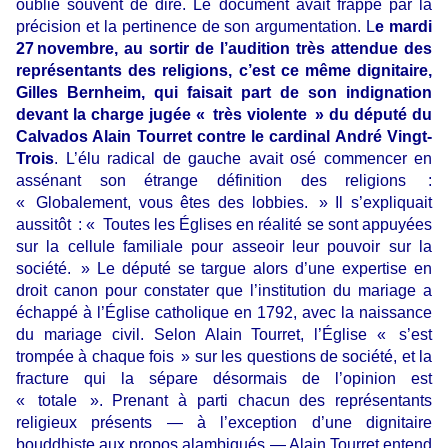
oublie souvent de dire. Le document avait frappé par la
précision et la pertinence de son argumentation. L
e mardi
27 novembre, au sortir de l’audition très attendue des
représentants des religions, c’est ce même dignitaire,
Gilles Bernheim, qui faisait part de son indignation
devant la charge jugée « très violente » du député du
Calvados Alain Tourret contre le cardinal André Vingt-
Trois
. L’élu radical de gauche avait osé commencer en
assénant son étrange définition des religions :
« Globalement, vous êtes des lobbies. » Il s’expliquait
aussitôt : « Toutes les Églises en réalité se sont appuyées
sur la cellule familiale pour asseoir leur pouvoir sur la
société. » Le député se targue alors d’une expertise en
droit canon pour constater que l’institution du ma­riage a
échappé à l’Église catholique en 1792, avec la naissance
du mariage civil. Selon Alain Tourret, l’Église « s’est
trompée à chaque fois » sur les questions de société, et la
fracture qui la sépare désormais de l’opinion est
« totale ». Prenant à parti chacun des représentants
religieux présents — à l’exception d’une dignitaire
bouddhiste aux propos alambiqués — Alain Tourret entend