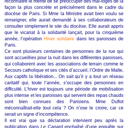
reconnaître le mérite de se préoccuper des mal-logés de la
façon la plus concrète et précisément dans le cadre du
diocèse de Paris. Si Mme la Ministre avait bien voulu se
renseigner, elle aurait demandé à ses collaborateurs de
consulter simplement le site du diocèse. Elle aurait appris
que le vicariat à la solidarité lançait, pour la cinquième
année, l’opération
Hiver solidaire
dans les paroisses de
Paris.
Ce sont plusieurs centaines de personnes de la rue qui
sont accueillies pour la nuit dans les différentes paroisses,
qui collaborent avec les associations de terrain comme le
Secours catholique et ses cités d’accueil, l’Ordre de Malte,
Aux captifs la libération... On sait qu’il y a tout un réseau
caritatif qui, toute l’année, s’occupe des personnes en
difficulté. L’hiver est toujours une période de mobilisation
plus intense et les paroisses qui servent des repas chauds
sont bien connues des Parisiens. Mme Duflot
méconnaîtrait-elle tout cela ? On n’ose le croire, car ce
serait un signe d’incompétence.
Il est vrai que sa déclaration intervient peu après la
publication dans
Le Canard enchaîné
d’une enquête sur