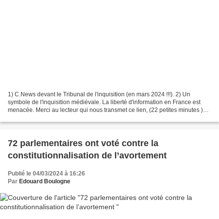
1) C.News devant le Tribunal de l'inquisition (en mars 2024 !!!). 2) Un
symbole de l'inquisition médiévale. La liberté d'information en France est
menacée. Merci au lecteur qui nous transmet ce lien, (22 petites minutes )
pour voir ce qui se passe aujourd'hui...
72 parlementaires ont voté contre la
constitutionnalisation de l’avortement
Publié le 04/03/2024 à 16:26
Par
Edouard Boulogne