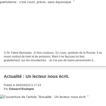
1) M. Fabre-Bernadac. 2) Nos couleurs. 3) L'ours, symbole de la Russie. Il se
nourri surtout de miel et de poissons. Mais il ne faut pas lui tirer,
gratuitement, sur les moustaches. . Je n'ai pas de haine personnelle à
l'encontre de M.Macron. Je ne suis...
Actualité : Un lecteur nous écrit.
Publié le 06/03/2024 à 17:23
Par
Edouard Boulogne