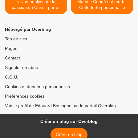
< Une analyse de la
Maryse Condé est morte.
passion du Christ, par un
Cette forte personnalité
médecin spécialiste,
n'aurait pas aimé être trop
d'après le Saint-Suaire de
manipulée par les
Turin
récupérateurs de
Hébergé par Overblog
profession. >
Top articles
Pages
Contact
Signaler un abus
C.G.U.
Cookies et données personnelles
Préférences cookies
Voir le profil de Edouard Boulogne sur le portail Overblog
Créer un blog sur Overblog
Créer un blog