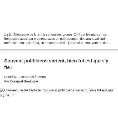
1 ) En Allemagne ce furent les chemises brunes. 2 ) Pour les niais on se
trémousse aussi par moments avec un petit soupçon de caranaval sud-
américain. Au tout début, fin novembre 2018 j'ai voué au mouvement des «
gilets jaunes » une certaine attention...
Souvent politiciens varient, bien fol est qui s'y
fie !
Publié le 03/05/2019 à 09:00
Par
Edouard Boulogne