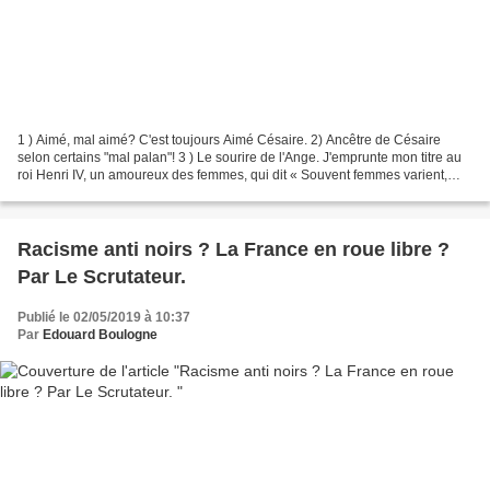
1 ) Aimé, mal aimé? C'est toujours Aimé Césaire. 2) Ancêtre de Césaire
selon certains "mal palan"! 3 ) Le sourire de l'Ange. J'emprunte mon titre au
roi Henri IV, un amoureux des femmes, qui dit « Souvent femmes varient,
bien fol est qui s'y fie »....
Racisme anti noirs ? La France en roue libre ?
Par Le Scrutateur.
Publié le 02/05/2019 à 10:37
Par
Edouard Boulogne