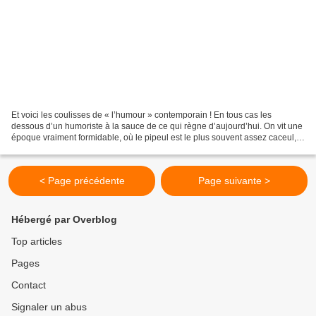
Et voici les coulisses de « l’humour » contemporain ! En tous cas les
dessous d’un humoriste à la sauce de ce qui règne d’aujourd’hui. On vit une
époque vraiment formidable, où le pipeul est le plus souvent assez caceul, si
on peut dire. Et c’est ça qui...
< Page précédente
Page suivante >
Hébergé par Overblog
Top articles
Pages
Contact
Signaler un abus