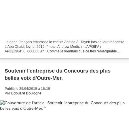
Le pape François embrasse le cheikh Ahmed Al-Tayeb lors de leur rencontre
à Abu Dhabi, février 2019. Photo: Andrew Medichini/AP/SIPA /
AP22298456_000066 Ah ! Comme je voudrais que ce très remarquable
article, bien pensé, bien écrit, bien nourri de références,...
Soutenir l'entreprise du Concours des plus
belles voix d'Outre-Mer.
Publié le 29/04/2019 à 16:19
Par
Edouard Boulogne