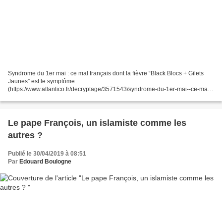
Syndrome du 1er mai : ce mal français dont la fièvre “Black Blocs + Gilets
Jaunes” est le symptôme
(https://www.atlantico.fr/decryptage/3571543/syndrome-du-1er-mai--ce-mal-
francais-dont-la-fievre-black-blocs--gilets-jaunes-est-le-symptome-sylvain-
boulouque-hubert-landier...
Le pape François, un islamiste comme les
autres ?
Publié le 30/04/2019 à 08:51
Par
Edouard Boulogne