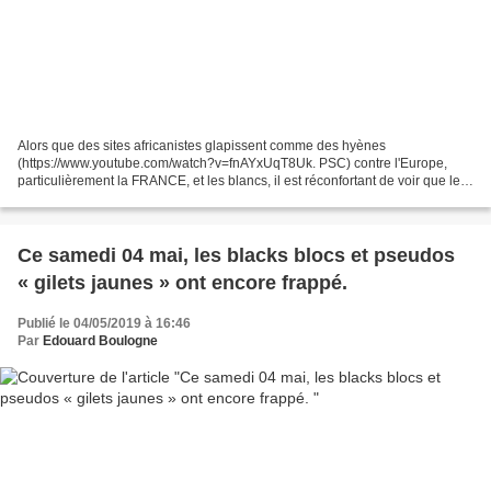
Alors que des sites africanistes glapissent comme des hyènes
(https://www.youtube.com/watch?v=fnAYxUqT8Uk. PSC) contre l'Europe,
particulièrement la FRANCE, et les blancs, il est réconfortant de voir que les
plus éminents des Africains refusent de s'adjoindre...
Ce samedi 04 mai, les blacks blocs et pseudos
« gilets jaunes » ont encore frappé.
Publié le 04/05/2019 à 16:46
Par
Edouard Boulogne