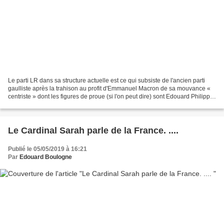
Le parti LR dans sa structure actuelle est ce qui subsiste de l'ancien parti
gaulliste après la trahison au profit d'Emmanuel Macron de sa mouvance «
centriste » dont les figures de proue (si l'on peut dire) sont Edouard Philippe
et Le Maire, ministre...
Le Cardinal Sarah parle de la France. ....
Publié le 05/05/2019 à 16:21
Par
Edouard Boulogne