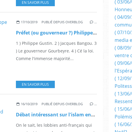
( 03/06/
EN SAVOIR PLUS
Honneu
( 04/09/
17/10/2019
PUBLIÉ DEPUIS OVERBLOG
…
commun
( 07/10
Préfet (ou gouverneur ?) Philippe Gustin s'exprime sur RCI ce 17 octobre à 15 heures.
media e
1 ) Philippe Gustin. 2 ) Jacques Bangou. 3
( 08/09/
) Le gouverneur Gourbeyre. 4 ) Cé la loi.
ventre 
Comme l'immense majorité...
( 09/06/
l'Espér
( 12/09/
EN SAVOIR PLUS
Politess
( 13/06/
Ressent
16/10/2019
PUBLIÉ DEPUIS OVERBLOG
…
( 15/06/
Débat intéressant sur l'islam entre Eric Zemmour et Mohamed Sifaoui.
Polémis
( 16/06/
On le sait, les lobbies anti-français qui
Noël?