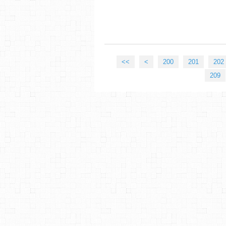
<<
<
200
201
202
209