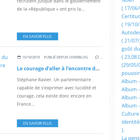
recrutent jusque dans le gouvernement
( 17/06/
de la «République » ont pris la...
Certitu
( 19/10/
Autodes
EN SAVOIR PLUS
( 21/07/
goût du
( 23.08.
15/10/2019
PUBLIÉ DEPUIS OVERBLOG
…
(29/05/
Le courage d’aller à l’encontre du politiquement correct, c'est-à-dire de la maladie de la rage
pouvoir
Stéphane Ravier. Un parlementaire
Album -
capable de s'exprimer avec lucidité et
Album -
courage, cela existe donc encore en
Album -
France...
Album 
Culture 
Identité
EN SAVOIR PLUS
).
La pens