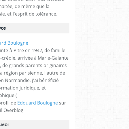
haitée, de même que la
ie, et l'esprit de tolérance.
POS
nte-à-Pitre en 1942, de famille
-créole, arrivée à Marie-Galante
, de grands parents originaires
la région parisienne, l'autre de
n Normandie, j'ai bénéficié
ormation juridique, et
phique (
profil de
Edouard Boulogne
sur
il Overblog
Z-MOI