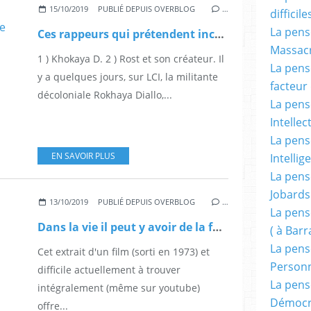
15/10/2019
PUBLIÉ DEPUIS OVERBLOG
…
difficile
La pensé
Ces rappeurs qui prétendent incarner la vraie poésie française selon Rokhaya Diallo.
Massacr
1 ) Khokaya D. 2 ) Rost et son créateur. Il
La pensé
y a quelques jours, sur LCI, la militante
facteur d
décoloniale Rokhaya Diallo,...
La pensé
Intellec
La pensé
EN SAVOIR PLUS
Intellig
La pensé
Jobards
13/10/2019
PUBLIÉ DEPUIS OVERBLOG
…
La pensé
Dans la vie il peut y avoir de la fumée sans feu.
( à Bar
La pens
Cet extrait d'un film (sorti en 1973) et
Person
difficile actuellement à trouver
La pens
intégralement (même sur youtube)
Démocr
offre...