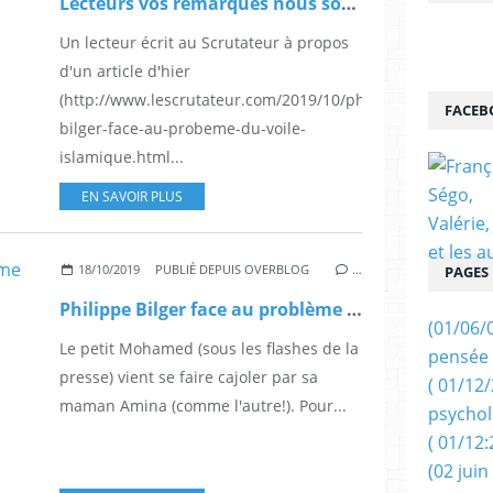
Lecteurs vos remarques nous sont un réconfort. (LS).
Un lecteur écrit au Scrutateur à propos
d'un article d'hier
(http://www.lescrutateur.com/2019/10/philippe-
FACEB
bilger-face-au-probeme-du-voile-
islamique.html...
EN SAVOIR PLUS
18/10/2019
PUBLIÉ DEPUIS OVERBLOG
…
PAGES
Philippe Bilger face au problème du voile islamique
(01/06/
Le petit Mohamed (sous les flashes de la
pensée 
presse) vient se faire cajoler par sa
( 01/12
maman Amina (comme l'autre!). Pour...
psychol
( 01/12:
(02 juin