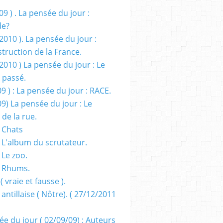
09 ) . La pensée du jour :
de?
2010 ). La pensée du jour :
truction de la France.
2010 ) La pensée du jour : Le
 passé.
09 ) : La pensée du jour : RACE.
09) La pensée du jour : Le
 de la rue.
 Chats
 L'album du scrutateur.
 Le zoo.
- Rhums.
( vraie et fausse ).
 antillaise ( Nôtre). ( 27/12/2011
ée du jour ( 02/09/09) : Auteurs