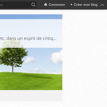
Connexion
+
Créer mon blog
Blog destiné à commenter l'actualité, politique, économique, culturelle, sportive, etc, dans un esprit de critique philosophique, d'esprit chrétien et français.La collaboration des lecteurs est souhaitée, de même que la courtoisie, et l'esprit de tolérance.