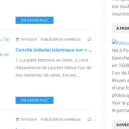
est sou
courtois
EN SAVOIR PLUS
À PRO
19/10/2019
PUBLIÉ DEPUIS OVERBLOG
…
Concile (iabule) islamique sur « On doit pas donner la main aux femmes ». A écouter jusqu'à la fin et … à partager.
Né à Poi
blanche
1 ) La piété féminine en islam. 2 ) Une
en 1658
mésaventure de Laurent Fabius l'un de
l'un de 
nos islamistes de salon. Encore...
Rouen e
d'une f
philoso
EN SAVOIR PLUS
Voir le 
le porta
19/10/2019
PUBLIÉ DEPUIS OVERBLOG
…
SUIVE