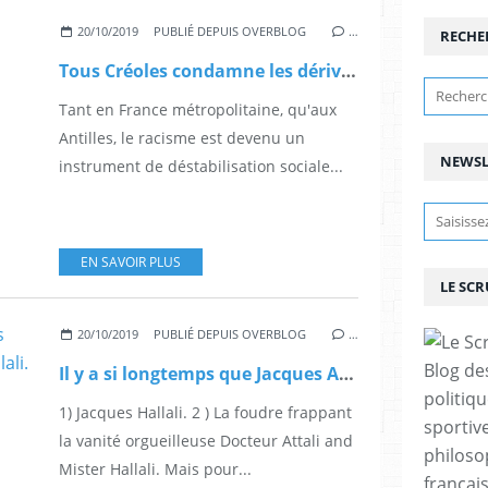
20/10/2019
PUBLIÉ DEPUIS OVERBLOG
…
RECHE
Tous Créoles condamne les dérives racistes anti-békés !
Tant en France métropolitaine, qu'aux
Antilles, le racisme est devenu un
NEWSL
instrument de déstabilisation sociale...
EN SAVOIR PLUS
LE SC
20/10/2019
PUBLIÉ DEPUIS OVERBLOG
…
Blog de
Il y a si longtemps que Jacques Attali se prend pour Jacques Hallali.
politiq
1) Jacques Hallali. 2 ) La foudre frappant
sportive
la vanité orgueilleuse Docteur Attali and
philoso
Mister Hallali. Mais pour...
françai