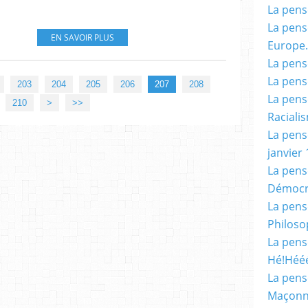
La pensé
La pensé
EN SAVOIR PLUS
Europe.
La pensé
La pensé
203
204
205
206
207
208
La pensé
220
230
240
250
260
270
280
290
300
400
500
600
700
800
900
210
>
>>
Racialis
La pensé
janvier 
La pens
Démocr
La pensé
Philoso
La pens
Hé!Héé
La pensé
Maçonn