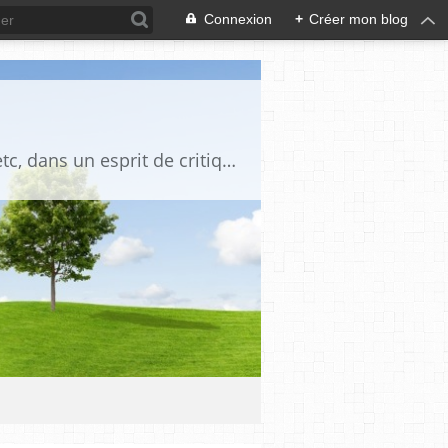
Connexion
+
Créer mon blog
Blog destiné à commenter l'actualité, politique, économique, culturelle, sportive, etc, dans un esprit de critique philosophique, d'esprit chrétien et français.La collaboration des lecteurs est souhaitée, de même que la courtoisie, et l'esprit de tolérance.