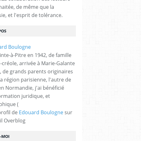
haitée, de même que la
ie, et l'esprit de tolérance.
POS
nte-à-Pitre en 1942, de famille
-créole, arrivée à Marie-Galante
, de grands parents originaires
la région parisienne, l'autre de
n Normandie, j'ai bénéficié
ormation juridique, et
phique (
profil de
Edouard Boulogne
sur
il Overblog
Z-MOI