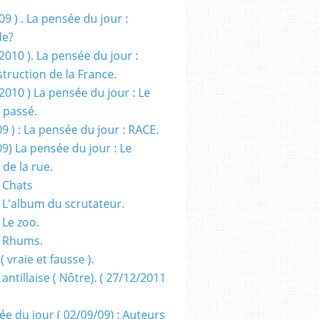
09 ) . La pensée du jour :
de?
2010 ). La pensée du jour :
truction de la France.
2010 ) La pensée du jour : Le
 passé.
09 ) : La pensée du jour : RACE.
09) La pensée du jour : Le
 de la rue.
 Chats
 L'album du scrutateur.
 Le zoo.
- Rhums.
( vraie et fausse ).
 antillaise ( Nôtre). ( 27/12/2011
ée du jour ( 02/09/09) : Auteurs