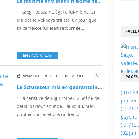
Le racisme anti blanc n existe pas nous dit … à sa manière Greg Toussaint. A écouter tout ouïe.
1) Greg Toussaint, égal à lui-même. 2)
Ma petite Rokhaya triiiste, un jour que
sa camelote lui était retournée...
FACEB
EN SAVOIR PLUS
30/04/2021
PUBLIÉ DEPUIS OVERBLOG
…
PAGES
Le Scrutateur mis en quarantaine sur Facebook, pour une semaine. Vivent les GAFA ! ?
(01/06/
1 La censure de Big Brother. 2 Scène de
pensée 
deuil, partout en Inde. J'ai voulu, hier,
( 01/12
publier sur facebook un lien...
psychol
( 01/12:
(02 juin