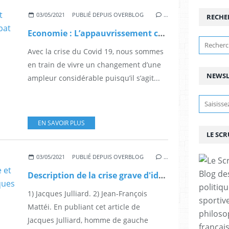
03/05/2021
PUBLIÉ DEPUIS OVERBLOG
…
RECHE
Economie : L’appauvrissement coupable en Guadeloupe du débat économique dans la sphère publique ? Par Jean-Marie NOL.
Avec la crise du Covid 19, nous sommes
en train de vivre un changement d’une
NEWSL
ampleur considérable puisqu’il s’agit...
EN SAVOIR PLUS
LE SC
03/05/2021
PUBLIÉ DEPUIS OVERBLOG
…
Blog de
Description de la crise grave d'identité que traverse la France et qui pourrait la détruire, par Jacques Julliard.
politiq
1) Jacques Julliard. 2) Jean-François
sportive
Mattéi. En publiant cet article de
philoso
Jacques Julliard, homme de gauche
françai