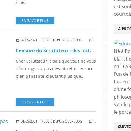
mais...
est sou
courtois
EN SAVOIR PLUS
À PRO
02/05/2021
PUBLIÉ DEPUIS OVERBLOG
…
Censure du Scrutateur : des lecteurs réagissent.
Né à Poi
blanche
Cher Scrutateur je sais que vous ne vous
en 1658
découragerez pas devant cette censure
l'un de 
bien pensante ,d'autant plus que...
Rouen e
d'une f
philoso
EN SAVOIR PLUS
Voir le 
le porta
01/05/2021
PUBLIÉ DEPUIS OVERBLOG
…
SUIVE