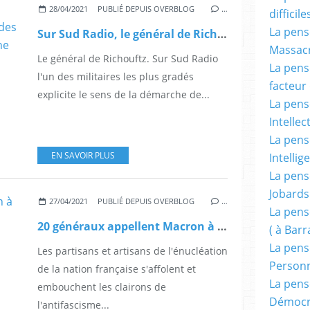
28/04/2021
PUBLIÉ DEPUIS OVERBLOG
…
difficile
La pensé
Sur Sud Radio, le général de Richouftz explicite la démarche des militaires pétitionnaires pour une France régulée.
Massacr
Le général de Richouftz. Sur Sud Radio
La pensé
l'un des militaires les plus gradés
facteur d
explicite le sens de la démarche de...
La pensé
Intellec
La pensé
EN SAVOIR PLUS
Intellig
La pensé
Jobards
27/04/2021
PUBLIÉ DEPUIS OVERBLOG
…
La pensé
20 généraux appellent Macron à défendre le patriotisme…
( à Bar
La pens
Les partisans et artisans de l'énucléation
Person
de la nation française s'affolent et
La pens
embouchent les clairons de
Démocr
l'antifascisme...