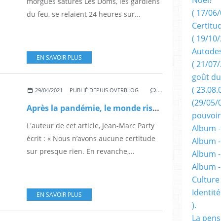
morgues saturés Les Doms, les gardiens
( 17/06/
du feu, se relaient 24 heures sur...
Certitu
( 19/10/
Autodes
EN SAVOIR PLUS
( 21/07/
goût du
( 23.08.
29/04/2021
PUBLIÉ DEPUIS OVERBLOG
…
(29/05/
Après la pandémie, le monde risque d’être plus inégalitaire qu’aujourd’hui.
pouvoir
L'auteur de cet article, Jean-Marc Party
Album -
écrit : « Nous n’avons aucune certitude
Album -
sur presque rien. En revanche,...
Album -
Album 
Culture 
Identité
EN SAVOIR PLUS
).
La pens