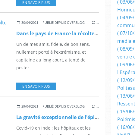
( 03/06/
EN SAVOIR PLUS
Honneu
( 04/09/
30/04/2021
PUBLIÉ DEPUIS OVERBLOG
…
commun
( 07/10
Dans le pays de France la récolte gronde. (par le Capitaine Cjj ).
media e
Un de mes amis, fidèle, de bon sens,
( 08/09/
nullement porté à l'extrémisme, et
ventre 
capitaine au long court, a tenté de
( 09/06/
poster...
l'Espér
( 12/09/
EN SAVOIR PLUS
Politess
( 13/06/
Ressent
29/04/2021
PUBLIÉ DEPUIS OVERBLOG
…
( 15/06/
La gravité exceptionnelle de l'épidémie de Covid en INDE.
Polémis
( 16/06/
Covid-19 en Inde : les hôpitaux et les
Noël?