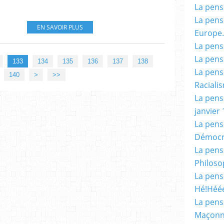
La pensé
La pensé
EN SAVOIR PLUS
Europe.
La pensé
La pensé
133
134
135
136
137
138
La pensé
150
160
170
180
190
200
300
400
500
600
700
800
900
140
>
>>
Racialis
La pensé
janvier 
La pens
Démocr
La pensé
Philoso
La pens
Hé!Héé
La pensé
Maçonn