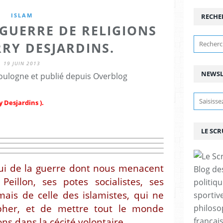
ISLAM
RECHE
GUERRE DE RELIGIONS
RRY DESJARDINS.
19 JUIN 2013
NEWSL
ulogne et publié depuis Overblog
y Desjardins ).
LE SC
'hui de la guerre dont nous menacent
Blog de
Peillon, ses potes socialistes, ses
politiq
ais de celle des islamistes, qui ne
sportive
her, et de mettre tout le monde
philoso
ns dans la cécité volontaire.
françai