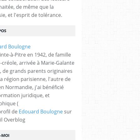
haitée, de même que la
ie, et l'esprit de tolérance.
POS
nte-à-Pitre en 1942, de famille
-créole, arrivée à Marie-Galante
, de grands parents originaires
la région parisienne, l'autre de
n Normandie, j'ai bénéficié
ormation juridique, et
phique (
profil de
Edouard Boulogne
sur
il Overblog
Z-MOI