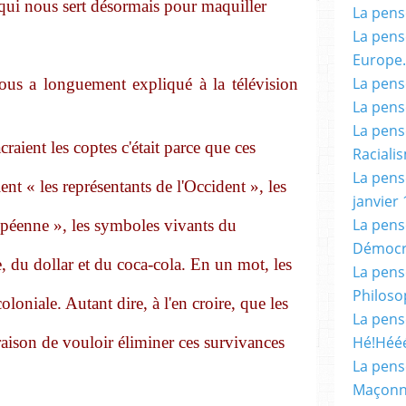
qui nous sert désormais pour maquiller
La pensé
La pensé
Europe.
La pensé
ous a longuement expliqué à la télévision
La pensé
La pensé
craient les coptes c'était parce que ces
Racialis
La pensé
ient « les représentants de l'Occident », les
janvier 
La pens
opéenne », les symboles vivants du
Démocr
, du dollar et du coca-cola. En un mot, les
La pensé
Philoso
loniale. Autant dire, à l'en croire, que les
La pens
raison de vouloir éliminer ces survivances
Hé!Héé
La pensé
Maçonn