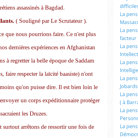
difficile
rétiens assassinés à Bagdad.
La pensé
lants.
( Souligné par Le Scrutateur ).
Massacr
La pensé
 ce que nous pourrions faire. Ce n'est plus
facteur d
La pensé
 nos dernières expériences en Afghanistan
Intellec
s à regretter la belle époque de Saddam
La pensé
Intellig
 faire respecter la laïcité baasiste) n'ont
La pensé
Jobards
 moins qu'on puisse dire. Il est bien loin le
La pensé
envoyer un corps expéditionnaire protéger
( à Bar
La pens
acraient les Druzes.
Person
La pens
 surtout arrêtons de ressortir une fois de
Démocr