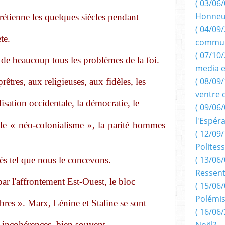
( 03/06/
Honneu
chrétienne les quelques siècles pendant
( 04/09/
te.
commun
( 07/10
 de beaucoup tous les problèmes de la foi.
media e
( 08/09/
rêtres, aux religieuses, aux fidèles, les
ventre 
ilisation occidentale, la démocratie, le
( 09/06/
l'Espér
t le « néo-colonialisme », la parité hommes
( 12/09/
Politess
( 13/06/
ès tel que nous le concevons.
Ressent
r l'affrontement Est-Ouest, le bloc
( 15/06/
Polémis
bres ». Marx, Lénine et Staline se sont
( 16/06/
 incohérences, bien souvent
Noël?