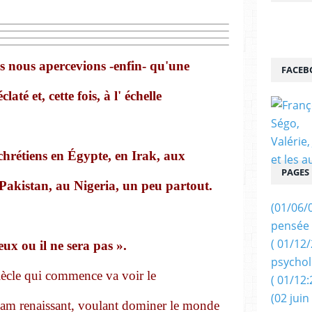
s nous apercevions -enfin- qu'une
FACEB
até et, cette fois, à l' échelle
 chrétiens en Égypte, en Irak, aux
PAGES
 Pakistan, au Nigeria, un peu partout.
(01/06/
pensée 
( 01/12
eux ou il ne sera pas ».
psychol
iècle qui commence va voir le
( 01/12:
(02 juin
slam renaissant, voulant dominer le monde