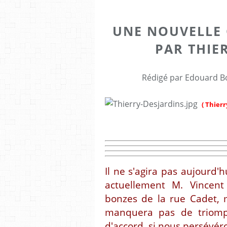
UNE NOUVELLE 
PAR THIE
Rédigé par Edouard Bo
( Thierr
Il ne s'agira pas aujourd
actuellement M. Vincent 
bonzes de la rue Cadet, m
manquera pas de triomp
d'accord, si nous persévéro