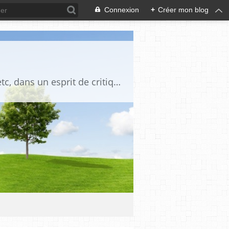
Connexion
+
Créer mon blog
Blog destiné à commenter l'actualité, politique, économique, culturelle, sportive, etc, dans un esprit de critique philosophique, d'esprit chrétien et français.La collaboration des lecteurs est souhaitée, de même que la courtoisie, et l'esprit de tolérance.