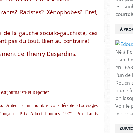
est sou
érants? Racistes? Xénophobes? Bref,
courtois
À PRO
 de la gauche socialo-gauchiste, ces
t pas du tout. Bien au contraire!
Né à Poi
sement de Thierry Desjardins.
blanche
en 1658
l'un de 
Rouen e
d'une f
est journaliste et Reporter,.
philoso
ro. Auteur d'un nombre considérable d'ouvrages
Voir le 
le porta
française. Prix Albert Londres 1975. Prix Louis
SUIVE