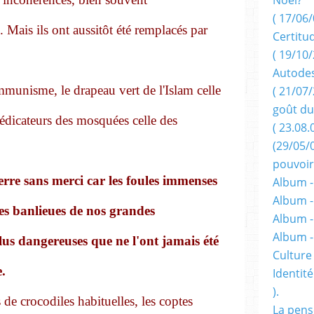
( 17/06/
 Mais ils ont aussitôt été remplacés par
Certitu
( 19/10/
Autodes
munisme, le drapeau vert de l'Islam celle
( 21/07/
goût du
édicateurs des mosquées celle des
( 23.08.
(29/05/
pouvoir
rre sans merci car les foules immenses
Album -
Album -
es banlieues de nos grandes
Album -
Album 
us dangereuses que ne l'ont jamais été
Culture 
.
Identité
).
de crocodiles habituelles, les coptes
La pens