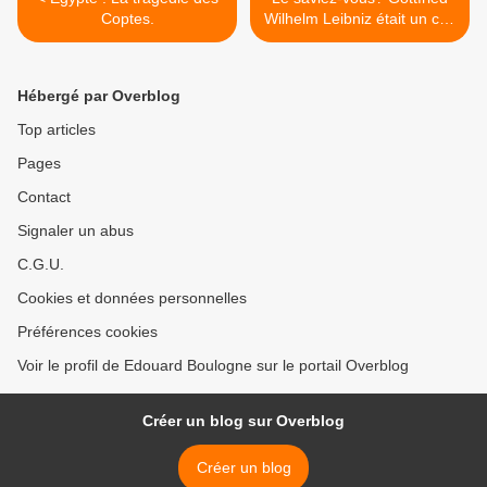
Coptes.
Wilhelm Leibniz était un con
! ( Ou les athées sont-ils
plus intelligents que les
croyants? ), par Edouard
Hébergé par Overblog
Boulogne. >
Top articles
Pages
Contact
Signaler un abus
C.G.U.
Cookies et données personnelles
Préférences cookies
Voir le profil de Edouard Boulogne sur le portail Overblog
Créer un blog sur Overblog
Créer un blog