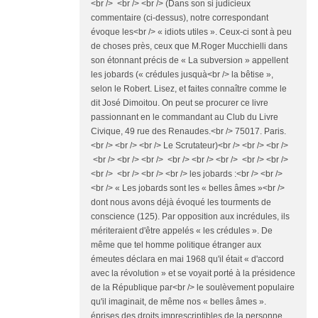
<br /> <br /> <br /> (Dans son si judicieux
commentaire (ci-dessus), notre correspondant
évoque les<br /> « idiots utiles ». Ceux-ci sont à peu
de choses près, ceux que M.Roger Mucchielli dans
son étonnant précis de « La subversion » appellent
les jobards (« crédules jusquà<br /> la bêtise »,
selon le Robert. Lisez, et faites connaître comme le
dit José Dimoitou. On peut se procurer ce livre
passionnant en le commandant au Club du Livre
Civique, 49 rue des Renaudes.<br /> 75017. Paris.
<br /> <br /> <br /> Le Scrutateur)<br /> <br /> <br />
<br /> <br /> <br /> <br /> <br /> <br /> <br /> <br />
<br /> <br /> <br /> <br /> les jobards :<br /> <br />
<br /> « Les jobards sont les « belles âmes »<br />
dont nous avons déjà évoqué les tourments de
conscience (125). Par opposition aux incrédules, ils
mériteraient d'être appelés « les crédu­les ». De
même que tel homme politique étranger aux
émeutes déclara en mai 1968 qu'il était « d'accord
avec la révolution » et se voyait porté à la présidence
de la Répu­blique par<br /> le soulèvement populaire
qu'il imaginait, de même nos « belles âmes ».
éprises des droits imprescripti­bles de la personne