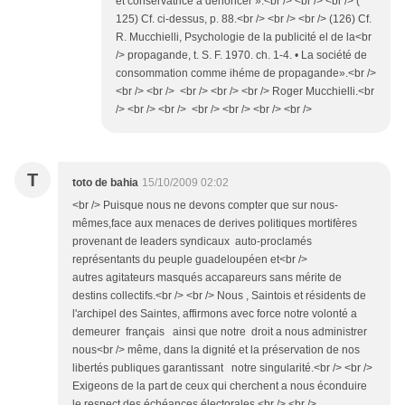
et conservatrice à dénoncer ».<br /> <br /> <br /> (
125) Cf. ci-dessus, p. 88.<br /> <br /> <br /> (126) Cf.
R. Mucchielli, Psychologie de la publicité el de la<br
/> propa­gande, t. S. F. 1970. ch. 1-4. • La société de
consommation comme ihéme de propagande».<br />
<br /> <br /> <br /> <br /> <br /> Roger Mucchielli.<br
/> <br /> <br /> <br /> <br /> <br /> <br />
T
toto de bahia
15/10/2009 02:02
<br /> Puisque nous ne devons compter que sur nous-
mêmes,face aux menaces de derives politiques mortifères
provenant de leaders syndicaux auto-proclamés
représentants du peuple guadeloupéen et<br />
autres agitateurs masqués accapareurs sans mérite de
destins collectifs.<br /> <br /> Nous , Saintois et résidents de
l'archipel des Saintes, affirmons avec force notre volonté a
demeurer français ainsi que notre droit a nous administrer
nous<br /> même, dans la dignité et la préservation de nos
libertés publiques garantissant notre singularité.<br /> <br />
Exigeons de la part de ceux qui cherchent a nous éconduire
le respect des échéances électorales.<br /> <br />