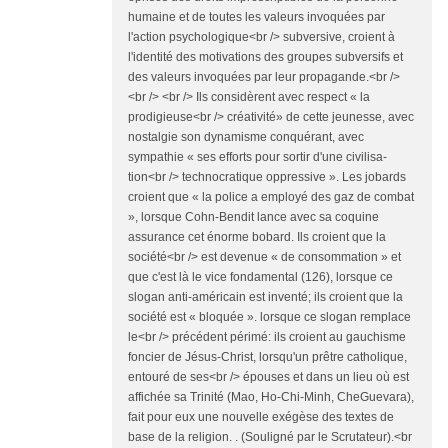
humaine et de toutes les valeurs invo­quées par
l'action psychologique<br /> subversive, croient à
l'identité des motivations des groupes subversifs et
des valeurs invoquées par leur propagande.<br />
<br /> <br /> Ils considèrent avec respect « la
prodigieuse<br /> créativité» de cette jeunesse, avec
nostalgie son dynamisme conqué­rant, avec
sympathie « ses efforts pour sortir d'une civilisa­
tion<br /> technocratique oppressive ». Les jobards
croient que « la police a employé des gaz de combat
», lorsque Cohn-Bendit lance avec sa coquine
assurance cet énorme bobard. Ils croient que la
société<br /> est devenue « de consom­mation » et
que c'est là le vice fondamental (126), lorsque ce
slogan anti-américain est inventé; ils croient que la
société est « bloquée ». lorsque ce slogan remplace
le<br /> précé­dent périmé: ils croient au gauchisme
foncier de Jésus-Christ, lorsqu'un prêtre catholique,
entouré de ses<br /> épouses et dans un lieu où est
affichée sa Trinité (Mao, Ho-Chi-Minh, CheGuevara),
fait pour eux une nouvelle exégèse des textes de
base de la religion. . (Souligné par le Scrutateur).<br