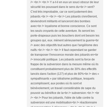
/> <br /> <br /> Y a-t-il en eux un souci obscur de leur
sécurité les pous­sant dans le sens du<br /> vent?
C'est très improbable, car ce sont justement des
jobards.<br /> <br /> <br /> Les jobards s'enrôleront,
deviendront militants et lance­ront des bombes
avec<br /> loyalisme et bonne conscience. Ce sont
les seuls croyants de cette aventure. Ils seront les
por­te-drapeaux puis les boucliers dont ont besoin les
groupes qui, eux. mènent sérieusement la guerre<br
/> avec des objectifs tout autres que l'angélisme des
naïfs.<br /> <br /> <br /> Il faut cependant se garder
de transposer l'innocence morale des jobards en<br
/> innocuité politique. Les jobards sont la force de
frappe de la subversion dans la mesure même où ils
constituent probablement plus de 30% des effectifs
lancés dans l'action (127) et plus de 80%<br /> des «
sympathi­sants » par idéalisme politique, lesquels
accomplissent, aux postes où ils sont et
bénévolement, un travail considérable de sape du
pouvoir au bénéfice de la<br /> subversion.<br /> <br
/> <br /> Pour les jobards, l'idée de lutte contre la
subversion est une mobilisation<br /> réactionnaire