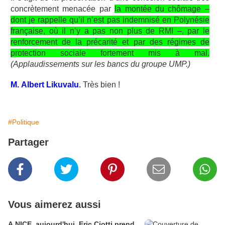
concrètement menacée par
la montée du chômage –
dont je rappelle qu’il n’est pas indemnisé en Polynésie
française, où il n’y a pas non plus de RMI –, par le
renforcement de la précarité et par des régimes de
protection sociale fortement mis à mal.
(Applaudissements sur les bancs du groupe UMP.)
M. Albert Likuvalu
.
Très bien !
#Politique
Partager
Vous aimerez aussi
A NICE, aujourd'hui, Eric Ciotti prend