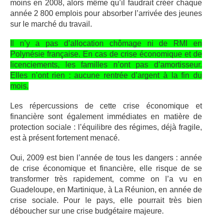
moins en 2008, alors même qu’il faudrait créer chaque
année 2 800 emplois pour absorber l’arrivée des jeunes
sur le marché du travail.
Il n’y a pas d’allocation chômage ni de RMI en
Polynésie française. En cas de crise économique et de
licenciements, les familles n’ont pas d’amortisseur.
Elles n’ont rien : aucune rentrée d’argent à la fin du
mois.
Les répercussions de cette crise économique et
financière sont également immédiates en matière de
protection sociale : l’équilibre des régimes, déjà fragile,
est à présent fortement menacé.
Oui, 2009 est bien l’année de tous les dangers : année
de crise économique et financière, elle risque de se
transformer très rapidement, comme on l’a vu en
Guadeloupe, en Martinique, à La Réunion, en année de
crise sociale. Pour le pays, elle pourrait très bien
déboucher sur une crise budgétaire majeure.