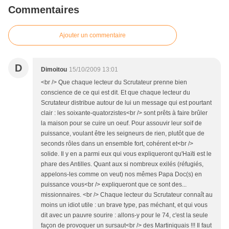
Commentaires
Ajouter un commentaire
D
Dimoitou
15/10/2009 13:01
<br /> Que chaque lecteur du Scrutateur prenne bien
conscience de ce qui est dit. Et que chaque lecteur du
Scrutateur distribue autour de lui un message qui est pourtant
clair : les soixante-quatorzistes<br /> sont prêts à faire brûler
la maison pour se cuire un oeuf. Pour assouvir leur soif de
puissance, voulant être les seigneurs de rien, plutôt que de
seconds rôles dans un ensemble fort, cohérent et<br />
solide. Il y en a parmi eux qui vous expliqueront qu'Haïti est le
phare des Antilles. Quant aux si nombreux exilés (réfugiés,
appelons-les comme on veut) nos mêmes Papa Doc(s) en
puissance vous<br /> expliqueront que ce sont des...
missionnaires. <br /> Chaque lecteur du Scrutateur connaît au
moins un idiot utile : un brave type, pas méchant, et qui vous
dit avec un pauvre sourire : allons-y pour le 74, c'est la seule
façon de provoquer un sursaut<br /> des Martiniquais !!! Il faut