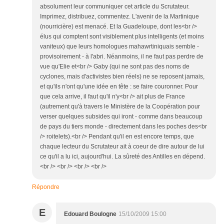
absolument leur communiquer cet article du Scrutateur.
Imprimez, distribuez, commentez. L'avenir de la Martinique
(nourricière) est menacé. Et la Guadeloupe, dont les<br />
élus qui comptent sont visiblement plus intelligents (et moins
vaniteux) que leurs homologues mahawrtiniquais semble -
provisoirement - à l'abri. Néanmoins, il ne faut pas perdre de
vue qu'Elie et<br /> Gaby (qui ne sont pas des noms de
cyclones, mais d'activistes bien réels) ne se reposent jamais,
et qu'ils n'ont qu'une idée en tête : se faire couronner. Pour
que cela arrive, il faut qu'il n'y<br /> ait plus de France
(autrement qu'à travers le Ministère de la Coopération pour
verser quelques subsides qui iront - comme dans beaucoup
de pays du tiers monde - directement dans les poches des<br
/> roitelets).<br /> Pendant qu'il en est encore temps, que
chaque lecteur du Scrutateur ait à coeur de dire autour de lui
ce qu'il a lu ici, aujourd'hui. La sûreté des Antilles en dépend.
<br /> <br /> <br /> <br />
Répondre
E
Edouard Boulogne
15/10/2009 15:00