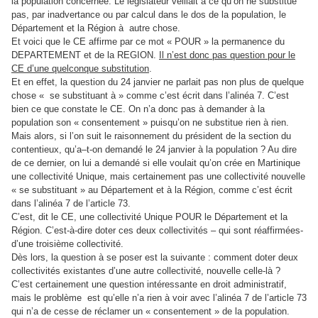
la population concernée. Le législateur veillait à ce qu’on ne substitue
pas, par inadvertance ou par calcul dans le dos de la population, le
Département et la Région à
autre chose.
Et voici que le CE affirme par ce mot « POUR » la permanence du
DEPARTEMENT et de la REGION.
Il n’est donc pas question pour le
CE d’une quelconque substitution
.
Et en effet, la question du 24 janvier ne parlait pas non plus de quelque
chose « se substituant à » comme c’est écrit dans l’alinéa 7. C’est
bien ce que constate le CE. On n’a donc pas à demander à la
population son « consentement » puisqu’on ne substitue rien à rien.
Mais alors, si l’on suit le raisonnement du président de la section du
contentieux, qu’a–t-on demandé le 24 janvier à la population ? Au dire
de ce dernier, on lui a demandé si elle voulait qu’on crée en Martinique
une collectivité Unique, mais certainement pas une collectivité nouvelle
« se substituant » au Département et à la Région, comme c’est écrit
dans l’alinéa 7 de l’article 73.
C’est, dit le CE, une collectivité Unique POUR le Département et la
Région. C’est-à-dire doter ces deux collectivités – qui sont réaffirmées-
d’une troisième collectivité.
Dès lors, la question à se poser est la suivante : comment doter deux
collectivités existantes d’une autre collectivité, nouvelle celle-là ?
C’est certainement une question intéressante en droit administratif,
mais le problème
est qu’elle n’a rien à voir avec l’alinéa 7 de l’article 73
qui n’a de cesse de réclamer un « consentement » de la population.