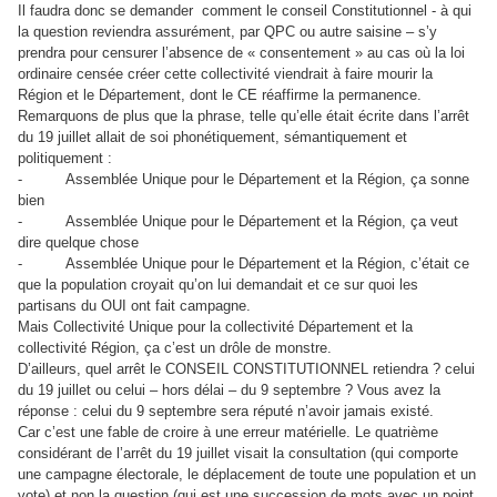
Il faudra donc se demander
comment le conseil Constitutionnel - à qui
la question reviendra assurément, par QPC ou autre saisine – s’y
prendra pour censurer l’absence de « consentement » au cas où la loi
ordinaire censée créer cette collectivité viendrait à faire mourir la
Région et le Département, dont le CE réaffirme la permanence.
Remarquons de plus que la phrase, telle qu’elle était écrite dans l’arrêt
du 19 juillet allait de soi phonétiquement, sémantiquement et
politiquement :
-
Assemblée Unique pour le Département et la Région, ça sonne
bien
-
Assemblée Unique pour le Département et la Région, ça veut
dire quelque chose
-
Assemblée Unique pour le Département et la Région, c’était ce
que la population croyait qu’on lui demandait et ce sur quoi les
partisans du OUI ont fait campagne.
Mais Collectivité Unique pour la collectivité Département et la
collectivité Région, ça c’est un drôle de monstre.
D’ailleurs, quel arrêt le CONSEIL CONSTITUTIONNEL retiendra ? celui
du 19 juillet ou celui – hors délai – du 9 septembre ? Vous avez la
réponse : celui du 9 septembre sera réputé n’avoir jamais existé.
Car c’est une fable de croire à une erreur matérielle. Le quatrième
considérant de l’arrêt du 19 juillet visait la consultation (qui comporte
une campagne électorale, le déplacement de toute une population et un
vote) et non la question (qui est une succession de mots avec un point