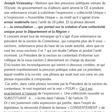
Joseph Virassamy :
Mettons que des pressions politiques venues de
l’Elysée, du gouvernement ou d’ailleurs aient amené le CE à produire
une ordonnance visant à substituer l’expression « collectivité Unique »
à l’expression « Assemblée Unique », au motif qu’il s’agirait d’une
erreur matérielle
dans l’arrêt du 19 juillet. Et la phrase devient
« …la consultation ….qui portait sur la création d’une collectivité
unique pour le Département et la Région »
Il convient avant tout de remarquer qu’il s’agit d’une ordonnance du
président de la section du Contentieux, qui comporte plus de 9 sous –
sections, ordonnance prise du haut de sa seule autorité, alors que ce
sont les sous-sections 2 et 7 qui ont étudié l’affaire et produit l’arrêt
incriminé. Le Président de la section se contentant d’informer son
collègue de la sous-section 2 directement en charge du dossier.
D’où toutes les inconséquences qui seront ci-dessous contées, et qui
pointent manifestement la pression politique subie par ce président,
lequel modifie à la va-vite, une phrase qui avait tout son sens en une
phrase impossible à comprendre.
Car enfin, dans cette phrase revisitée par le Président de la section du
contentieux, le mot important est le mot « POUR ».
Car il est
exactement à l’opposé
de l’expression « Une collectivité nouvelle se
SUBSTITUANT
à… » écrite dans l’alinéa 7 de l’article 73.
Or c’est justement cette expression qui justifie, dans l’esprit du
législateur, la nécessité d’obtenir le fameux « CONSENTEMENT » de