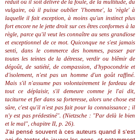
réduit où il soit délivré de la foule, de la multitude, du
vulgaire, où il puisse oublier 'l'homme', la 'règle' à
laquelle il fait exception, à moins qu'un instinct plus
fort encore ne le jette droit sur ces êtres conformes à la
règle, parce qu'il veut les connaître au sens grandiose
et exceptionnel de ce mot. Quiconque ne s'est jamais
senti, dans le commerce des hommes, passer par
toutes les teintes de la détresse, verdir ou blêmir de
dégoût, de satiété, de compassion, d'hypocondrie et
d'isolement, n'est pas un homme d'un goût raffiné.
M
ais s'il n'assume pas volontairement le fardeau de
tout ce déplaisir, s'il demeure comme je l'ai dit,
taciturne et fier dans sa forteresse, alors une chose est
sûre, c'est qu'il n'est pas fait pour la connaissance ; il
n'y est pas prédestiné". (Nietzsche : "Par delà le bien
et le mal", chapitre II, p. 26)
.
J'ai pensé souvent à ces auteurs quand il s'est
agi de tenter de jauger les gens, et notamment