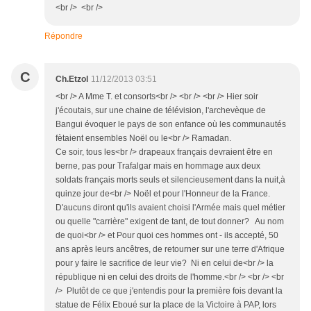
<br /> <br />
Répondre
C
Ch.Etzol
11/12/2013 03:51
<br /> A Mme T. et consorts<br /> <br /> <br /> Hier soir
j'écoutais, sur une chaine de télévision, l'archevèque de
Bangui évoquer le pays de son enfance où les communautés
fètaient ensembles Noël ou le<br /> Ramadan.
Ce soir, tous les<br /> drapeaux français devraient être en
berne, pas pour Trafalgar mais en hommage aux deux
soldats français morts seuls et silencieusement dans la nuit,à
quinze jour de<br /> Noël et pour l'Honneur de la France.
D'aucuns diront qu'ils avaient choisi l'Armée mais quel métier
ou quelle "carrière" exigent de tant, de tout donner? Au nom
de quoi<br /> et Pour quoi ces hommes ont - ils accepté, 50
ans après leurs ancêtres, de retourner sur une terre d'Afrique
pour y faire le sacrifice de leur vie? Ni en celui de<br /> la
république ni en celui des droits de l'homme.<br /> <br /> <br
/> Plutôt de ce que j'entendis pour la première fois devant la
statue de Félix Eboué sur la place de la Victoire à PAP, lors