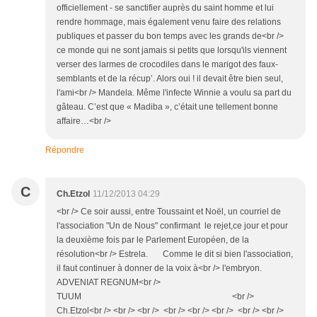
officiellement - se sanctifier auprès du saint homme et lui
rendre hommage, mais également venu faire des relations
publiques et passer du bon temps avec les grands de<br />
ce monde qui ne sont jamais si petits que lorsqu'ils viennent
verser des larmes de crocodiles dans le marigot des faux-
semblants et de la récup’. Alors oui ! il devait être bien seul,
l'ami<br /> Mandela. Même l'infecte Winnie a voulu sa part du
gâteau. C’est que « Madiba », c’était une tellement bonne
affaire…<br />
Répondre
C
Ch.Etzol
11/12/2013 04:29
<br /> Ce soir aussi, entre Toussaint et Noël, un courriel de
l'association "Un de Nous" confirmant le rejet,ce jour et pour
la deuxième fois par le Parlement Européen, de la
résolution<br /> Estrela. Comme le dit si bien l'association,
il faut continuer à donner de la voix à<br /> l'embryon.
ADVENIAT REGNUM<br />
TUUM <br />
Ch.Etzol<br /> <br /> <br /> <br /> <br /> <br /> <br /> <br />