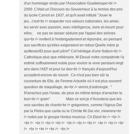
d'un hommage rendu par l'Association Guadeloupe<br />
2000. C'était un Discours du Gouverneur à la remise des prix
du lycée Carnot en 1937, et qu'il avait intitulé "Jouer le
jeu...c'est<br /> respecter nos valeurs nationales, les aimer,
les servir avec passion, avec intelligence, vivre et mourir pour
elles; ne pas se laisser séduire par l'appel des sirènes
qui<br /> invitent à l'embrigadement et répondre, en pensant
aux sacrifices qu'elles exigeraient en retour:Quelle mère je
quitterais!Et pour quel père!" Cet héritage d'une Nation<br />
Catholique plus que millénaire, M Eboué notre compatriote l'a
estimé suffisamment noble pour vouloir le vivre pendant vingt
ans dans l'AEF et pour lui des<br /> français d'aujourd'hui
acceptent encore de mourir. Ce n'est pas bien sûr la
couverture de Elle, de Femme Actuelle où il est plus souvent
question de maquillage, de<br /> vernis,d'astrologie. "
N'arrachez pas l'ivraie, de peur en même temps d'arracher le
bon<br /> grain" Mais ce soir,je n"écouterai que les
voix sacrées de chants<br /> grégoriens, comme l'Agnus Dei
par la Pietra que canta ou le Christe fili Dei vivi, miserere<br
/> nobis par le groupe Hortus musicus. Ch.Etzol<br /> <br />
<br /> <br /> <br /> <br /> <br /> <br /> <br /> <br /> <br /> <br
/> <br /> <br /> <br /> <br />