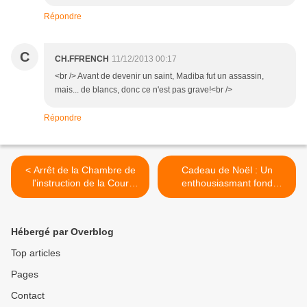
Répondre
C
CH.FFRENCH
11/12/2013 00:17
<br /> Avant de devenir un saint, Madiba fut un assassin,
mais... de blancs, donc ce n'est pas grave!<br />
Répondre
< Arrêt de la Chambre de
Cadeau de Noël : Un
l'instruction de la Cour
enthousiasmant fond
d'appel de Fort-de-France
d'écran ( gratuit ). >
en date du 5 novembre
2013
Hébergé par Overblog
Top articles
Pages
Contact