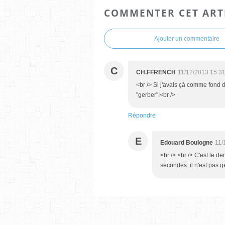
COMMENTER CET ART
Ajouter un commentaire
C
CH.FFRENCH
11/12/2013 15:3
<br /> Si j'avais çà comme fond d
"gerber"!<br />
Répondre
E
Edouard Boulogne
11/
<br /> <br /> C'est le de
secondes. il n'est pas ge