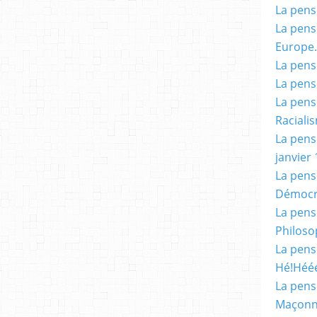
La pensé
La pensé
Europe.
La pensé
La pensé
La pensé
Racialis
La pensé
janvier 
La pens
Démocr
La pensé
Philoso
La pens
Hé!Héé
La pensé
Maçonn