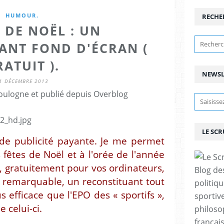
HUMOUR.
RECHE
 DE NOËL : UN
ANT FOND D'ÉCRAN (
ATUIT ).
NEWSL
1 DÉCEMBRE 2013
ulogne et publié depuis Overblog
LE SC
 de publicité payante. Je me permet
 fêtes de Noël et à l'orée de l'année
, gratuitement pour vos ordinateurs,
Blog de
t remarquable, un reconstituant tout
politiq
s efficace que l'EPO des « sportifs »,
sportive
 celui-ci.
philoso
françai