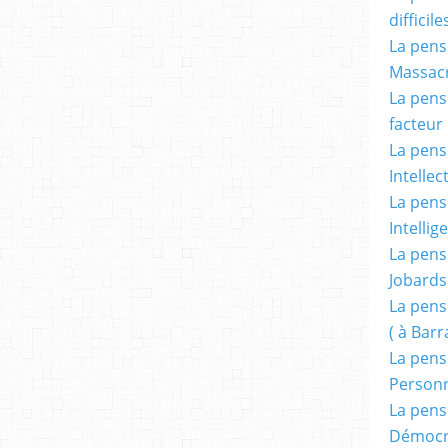
difficile
La pensé
Massacr
La pensé
facteur d
La pensé
Intellec
La pensé
Intellig
La pensé
Jobards
La pensé
( à Bar
La pens
Person
La pens
Démocr