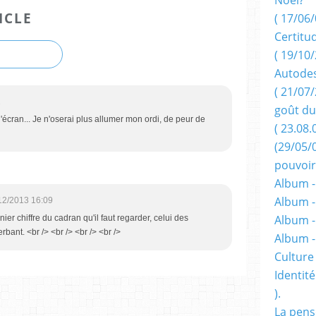
ICLE
( 17/06/
Certitu
( 19/10/
Autodes
( 21/07/
1
goût du
'écran... Je n'oserai plus allumer mon ordi, de peur de
( 23.08.
(29/05/
pouvoir
Album -
Album -
12/2013 16:09
Album -
rnier chiffre du cadran qu'il faut regarder, celui des
rbant. <br /> <br /> <br /> <br />
Album 
Culture 
Identité
).
La pens