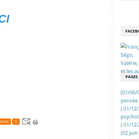
CI
FACEB
PAGES
(01/06/
pensée 
( 01/12
psychol
epost
0
( 01/12:
(02 juin