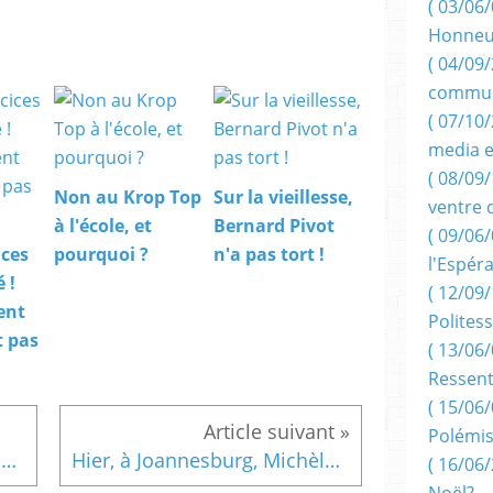
( 03/06/
Honneu
( 04/09/
commun
( 07/10
media e
( 08/09/
Non au Krop Top
Sur la vieillesse,
ventre 
à l'école, et
Bernard Pivot
( 09/06/
ices
pourquoi ?
n'a pas tort !
l'Espér
 !
( 12/09/
ent
Politess
t pas
( 13/06/
Ressent
( 15/06/
Polémis
Peut-être au Soccer City Stadium de Johannesburg, Mandela était-il bien seul
Hier, à Joannesburg, Michèle Obama ( aussi ) s'est sentie bien seule.
( 16/06/
Noël?