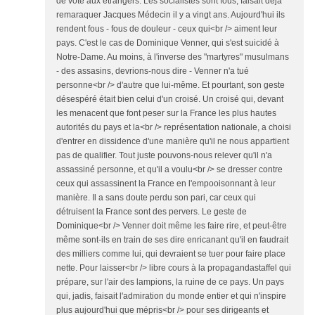
de vote aux étrangers. Les socialistes sont fous, faisait déjà
remaraquer Jacques Médecin il y a vingt ans. Aujourd'hui ils
rendent fous - fous de douleur - ceux qui<br /> aiment leur
pays. C'est le cas de Dominique Venner, qui s'est suicidé à
Notre-Dame. Au moins, à l'inverse des "martyres" musulmans
- des assasins, devrions-nous dire - Venner n'a tué
personne<br /> d'autre que lui-même. Et pourtant, son geste
désespéré était bien celui d'un croisé. Un croisé qui, devant
les menacent que font peser sur la France les plus hautes
autorités du pays et la<br /> représentation nationale, a choisi
d'entrer en dissidence d'une manière qu'il ne nous appartient
pas de qualifier. Tout juste pouvons-nous relever qu'il n'a
assassiné personne, et qu'il a voulu<br /> se dresser contre
ceux qui assassinent la France en l'empooisonnant à leur
manière. Il a sans doute perdu son pari, car ceux qui
détruisent la France sont des pervers. Le geste de
Dominique<br /> Venner doit même les faire rire, et peut-être
même sont-ils en train de ses dire enricanant qu'il en faudrait
des milliers comme lui, qui devraient se tuer pour faire place
nette. Pour laisser<br /> libre cours à la propagandastaffel qui
prépare, sur l'air des lampions, la ruine de ce pays. Un pays
qui, jadis, faisait l'admiration du monde entier et qui n'inspire
plus aujourd'hui que mépris<br /> pour ses dirigeants et