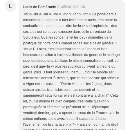
L
Louis de Poméranie
21/05/2013 21:26
<br /> <br /> <br /> <br /> <br /> <br /> <br /> Le porte-parole
musulman qui appelle à tuer les homosexuels, c'est toute la
contradiction - pour ne pas dire la<br /> schizophrénie - des
socialos qui se trouve exposée dans cette chronique du
Scrutateur. Quelles sont en effet les deux mamelles de la
politique de notre chef Groland et des socialos en général ?
<br /> EH bien, c'est l'islamisation de la France et lson
homosexualisation à travers la théorie du genre et le mariage
pour quelques-uns. L'alliage le plus incompatible qui soit. Le
pire, c'est que<br /> plus les socialos cultivent la théorie du
genre, plus ils font pousser du barbu. Et tout le monde est
tellement d'accord là-dessus, que le point de vue qui prévaut
à Alger est les suivant : "De<br /> toutes les façons, dans
quinze ans les islamistes seront au pouvoir et ils
supprimeront cette loi car elle est contraire à la charia". Cette
loi, tout le monde l'a bien compris, c'est celle qu'a<br />
promulguée si fièrement le président de la République
vendredi dernier, qui y a aposé le sceau de la France avec le
même enthousiasme avec lequel il s'apprêter à hâter
l'avènement de la charia en<br /> France en donnant le droit