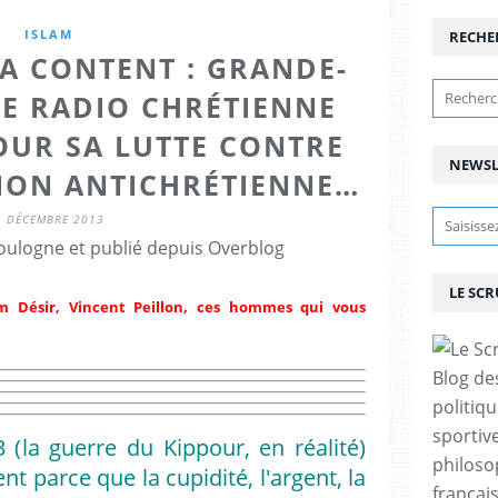
ISLAM
RECHE
RA CONTENT : GRANDE-
NE RADIO CHRÉTIENNE
UR SA LUTTE CONTRE
NEWSL
TION ANTICHRÉTIENNE…
3 DÉCEMBRE 2013
ulogne et publié depuis Overblog
LE SC
m Désir, Vincent Peillon, ces hommes qui vous
Blog de
politiq
sportive
 (la guerre du Kippour, en réalité)
philoso
t parce que la cupidité, l'argent, la
françai