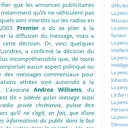
ifier que les annonces publicitaires
difficile
t notamment qu’ils ne véhiculent pas
La pensé
uels sont interdits sur les radios en
Massacr
2003.
Premier
a du se plier à la
La pensé
ter la diffusion du message, mais a
facteur d
La pensé
 cette décision. Or, voici quelques
Intellec
 Londres, a confirmé la décision du
La pensé
plus incompréhensible que, de toute
Intellig
omportait aucun aspect politique ou
La pensé
ue des messages commerciaux pour
Jobards
iations athées sont autorisés à la
La pensé
… L’avocate
Andrea Williams
, du
( à Bar
’est dit
« sidérée qu’un message aussi
La pens
radio privée chrétienne, puisse être
Person
rs qu’il ne s’agit, en fait, que d’une
La pens
 des informations du public dans le but
Démocr