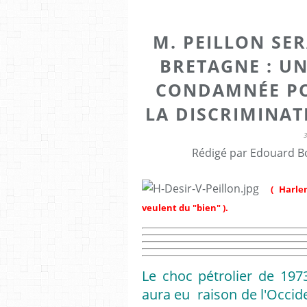
M. PEILLON SE
BRETAGNE : U
CONDAMNÉE PO
LA DISCRIMINA
Rédigé par Edouard Bo
( Harle
veulent du "bien" ).
Le choc pétrolier de 1973
aura eu raison de l'Occiden