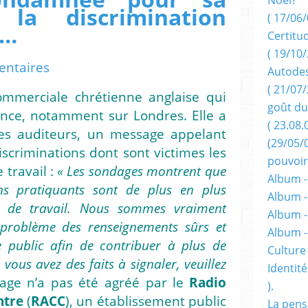
 la discrimination
( 17/06/
e…
Certitu
( 19/10/
ntaires
Autodes
( 21/07/
ommerciale chrétienne anglaise qui
goût du
ce, notamment sur Londres. Elle a
( 23.08.
 ses auditeurs, un message appelant
(29/05/
scriminations dont sont victimes les
pouvoir
 travail :
« Les sondages montrent que
Album -
ns pratiquants sont de plus en plus
Album -
ux de travail. Nous sommes vraiment
Album -
e problème des renseignements sûrs et
Album 
e public afin de contribuer à plus de
Culture 
 vous avez des faits à signaler, veuillez
Identité
age n’a pas été agréé par le
Radio
).
ntre
(
RACC
), un établissement public
La pens