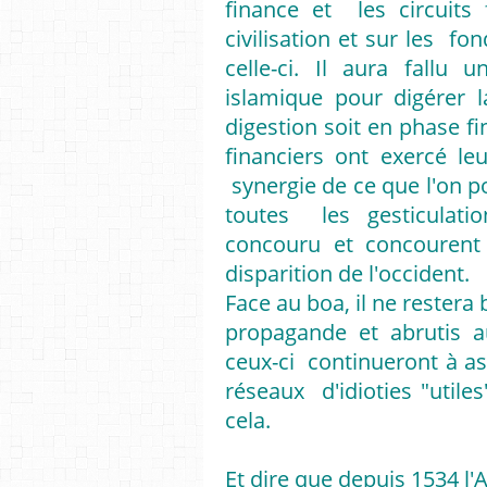
finance et les circuits
civilisation et sur les f
celle-ci. Il aura fall
islamique pour digérer l
digestion soit en phase f
financiers ont exercé le
synergie de ce que l'on po
toutes les gesticulatio
concouru et concourent
disparition de l'occident.
Face au boa, il ne restera
propagande et abrutis a
ceux-ci continueront à ass
réseaux d'idioties "util
cela.
Et dire que depuis 1534 l'