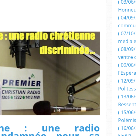
( 03/06/
Honneu
( 04/09/
commun
( 07/10
media e
( 08/09/
ventre 
( 09/06/
l'Espér
( 12/09/
Politess
( 13/06/
Ressent
( 15/06/
Polémis
agne : une radio
( 16/06/
condamnée pour sa
Noël?