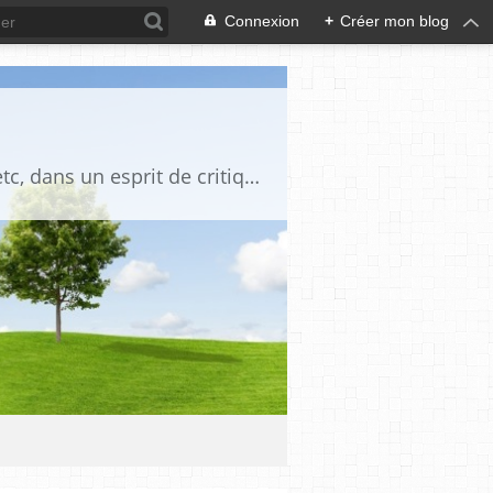
Connexion
+
Créer mon blog
Blog destiné à commenter l'actualité, politique, économique, culturelle, sportive, etc, dans un esprit de critique philosophique, d'esprit chrétien et français.La collaboration des lecteurs est souhaitée, de même que la courtoisie, et l'esprit de tolérance.