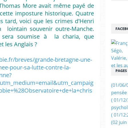
. Thomas More avait même payé de
cette imposture historique. Quatre
s tard, voici que les crimes d'Henri
n lointain souvenir outre-Manche.
FACEB
e sera soumise à la charia, que
t les Anglais ?
bie.fr/breves/grande-bretagne-une-
e-pour-sa-lutte-contre-la-
PAGES
enne?
&utm_medium=email&utm_campaig
(01/06/
bie+%28Observatoire+de+la+chris
pensée 
( 01/12
psychol
( 01/12:
(02 juin