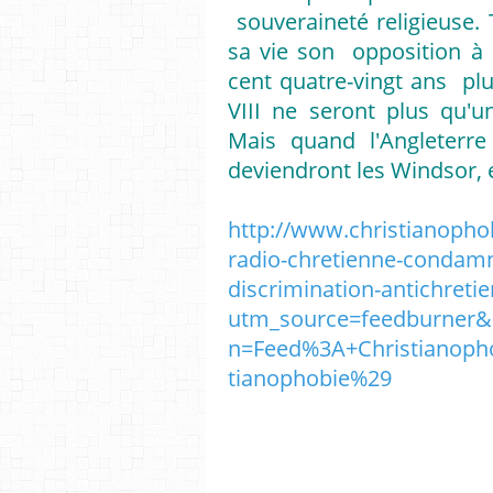
souveraineté religieuse
sa vie son opposition à 
cent quatre-vingt ans plu
VIII ne seront plus qu'u
Mais quand l'Angleterr
deviendront les Windsor, e
http://www.christianopho
radio-chretienne-condamne
discrimination-antichreti
utm_source=feedburner
n=Feed%3A+Christianopho
tianophobie%29