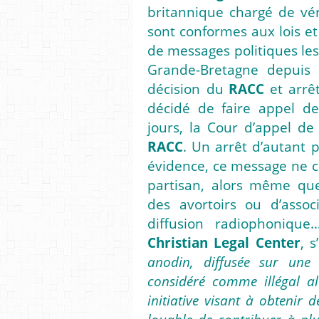
britannique chargé de vér
sont conformes aux lois e
de messages politiques lesq
Grande-Bretagne depuis 
décision du
RACC
et arrê
décidé de faire appel de
jours, la Cour d’appel de
RACC
. Un arrêt d’autant 
évidence, ce message ne c
partisan, alors même q
des avortoirs ou d’assoc
diffusion radiophonique
Christian Legal Center
, s
anodin, diffusée sur une 
considéré comme illégal alo
initiative visant à obtenir