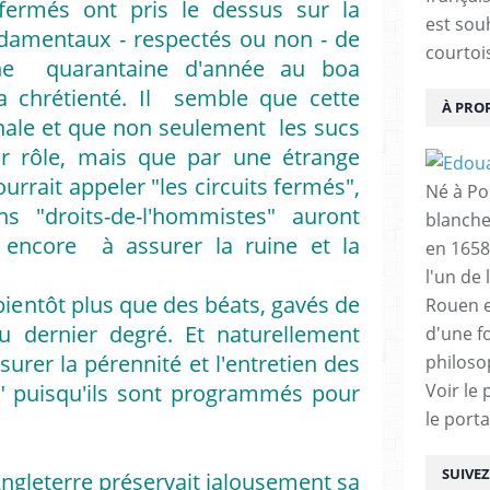
 fermés ont pris le dessus sur la
est sou
ondamentaux - respectés ou non - de
courtois
u une quarantaine d'année au boa
a chrétienté. Il semble que cette
À PRO
inale et que non seulement les sucs
ur rôle, mais que par une étrange
urrait appeler "les circuits fermés",
Né à Poi
ns "droits-de-l'hommistes" auront
blanche
 encore à assurer la ruine et la
en 1658
l'un de 
 bientôt plus que des béats, gavés de
Rouen e
u dernier degré. Et naturellement
d'une f
urer la pérennité et l'entretien des
philoso
es" puisqu'ils sont programmés pour
Voir le 
le porta
SUIVE
Angleterre préservait jalousement sa