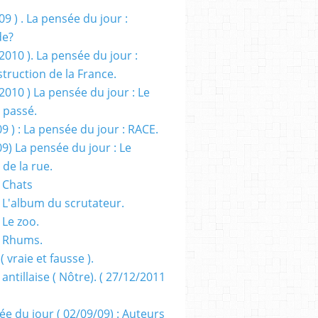
09 ) . La pensée du jour :
de?
2010 ). La pensée du jour :
truction de la France.
2010 ) La pensée du jour : Le
 passé.
09 ) : La pensée du jour : RACE.
09) La pensée du jour : Le
 de la rue.
 Chats
 L'album du scrutateur.
 Le zoo.
- Rhums.
( vraie et fausse ).
 antillaise ( Nôtre). ( 27/12/2011
ée du jour ( 02/09/09) : Auteurs