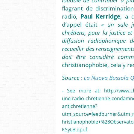
louable de contribuer à plu
flagrant de discriminatio
radio,
Paul Kerridge
, a 
d’appel était
« un sale j
chrétiens, pour la justice e
diffusion radiophonique 
recueillir des renseignements
doit être considéré comme
christianophobie, cela y 
Source :
La Nuova Bussola Q
- See more at: http://www.chr
une-radio-chretienne-condamnee
antichretienne?
utm_source=feedburner&utm
hristianophobie+%28Observato
KSyLB.dpuf