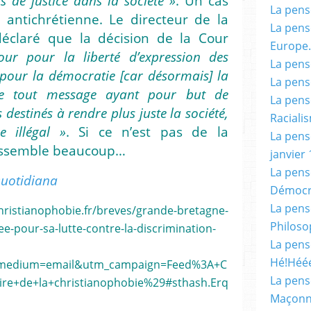
s de justice dans la société »
. Un cas
La pensé
n antichrétienne. Le directeur de la
La pensé
déclaré que la décision de la Cour
Europe.
our pour la liberté d’expression des
La pensé
t pour la démocratie [car désormais] la
La pensé
de tout message ayant pour but de
La pensé
 destinés à rendre plus juste la société,
Racialis
 illégal »
. Si ce n’est pas de la
La pensé
ressemble beaucoup…
janvier 
La pens
uotidiana
Démocr
La pensé
istianophobie.fr/breves/grande-bretagne-
Philoso
-pour-sa-lutte-contre-la-discrimination-
La pens
Hé!Héé
_medium=email&utm_campaign=Feed%3A+C
La pensé
ire+de+la+christianophobie%29#sthash.Erq
Maçonn