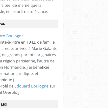
haitée, de même que la
ie, et l'esprit de tolérance.
POS
nte-à-Pitre en 1942, de famille
-créole, arrivée à Marie-Galante
, de grands parents originaires
la région parisienne, l'autre de
n Normandie, j'ai bénéficié
ormation juridique, et
phique (
profil de
Edouard Boulogne
sur
il Overblog
Z-MOI