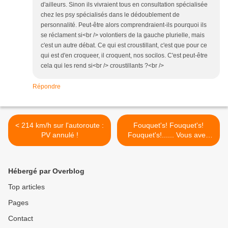
d'ailleurs. Sinon ils vivraient tous en consultation spécialisée
chez les psy spécialisés dans le dédoublement de
personnalité. Peut-être alors comprendraient-ils pourquoi ils
se réclament si<br /> volontiers de la gauche plurielle, mais
c'est un autre débat. Ce qui est croustillant, c'est que pour ce
qui est d'en croqueer, il croquent, nos socilos. C'est peut-être
cela qui les rend si<br /> croustillants ?<br />
Répondre
< 214 km/h sur l'autoroute :
Fouquet's! Fouquet's!
PV annulé !
Fouquet's!...... Vous avez
dit : Laurent?........ >
Hébergé par Overblog
Top articles
Pages
Contact