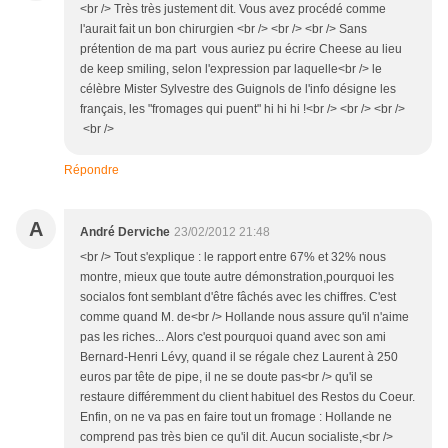
<br /> Très très justement dit. Vous avez procédé comme
l'aurait fait un bon chirurgien <br /> <br /> <br /> Sans
prétention de ma part vous auriez pu écrire Cheese au lieu
de keep smiling, selon l'expression par laquelle<br /> le
célèbre Mister Sylvestre des Guignols de l'info désigne les
français, les "fromages qui puent" hi hi hi !<br /> <br /> <br />
<br />
Répondre
A
André Derviche
23/02/2012 21:48
<br /> Tout s'explique : le rapport entre 67% et 32% nous
montre, mieux que toute autre démonstration,pourquoi les
socialos font semblant d'être fâchés avec les chiffres. C'est
comme quand M. de<br /> Hollande nous assure qu'il n'aime
pas les riches... Alors c'est pourquoi quand avec son ami
Bernard-Henri Lévy, quand il se régale chez Laurent à 250
euros par tête de pipe, il ne se doute pas<br /> qu'il se
restaure différemment du client habituel des Restos du Coeur.
Enfin, on ne va pas en faire tout un fromage : Hollande ne
comprend pas très bien ce qu'il dit. Aucun socialiste,<br />