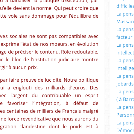
à banaliser la pratique d’exception, par
difficile
’elle devient la norme. Qui peut croire que
La pensé
tte voie sans dommage pour l’équilibre de
Massacr
La pensé
rives sociales ne sont pas compatibles avec
facteur d
ui exprime l’état de nos moeurs, en évolution
La pensé
juge de préciser le contenu. Rôle redoutable,
Intellec
e le bloc de l’institution judiciaire montre
La pensé
rgir à aucun prix.
Intellig
La pensé
ar faire preuve de lucidité. Notre politique
Jobards
ui a englouti des milliards d’euros. Des
La pensé
vec l’argent du contribuable un esprit
( à Bar
 favoriser l’intégration, à défaut de
La pens
des centaines de milliers de Français malgré
Person
t une force revendicative que nous aurons du
La pens
gration clandestine dont le poids est à
Démocr