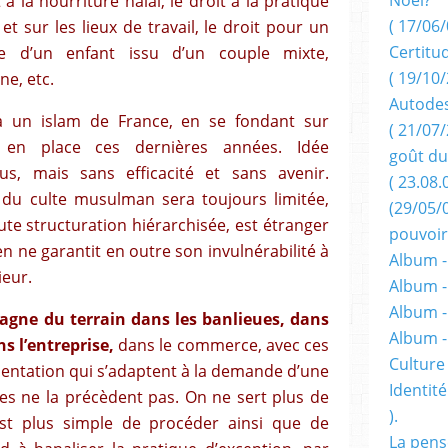
 à la nourriture halal, le droit à la pratique
( 17/06/
 et sur les lieux de travail, le droit pour un
Certitu
e d’un enfant issu d’un couple mixte,
( 19/10/
e, etc.
Autodes
 un islam de France, en se fondant sur
( 21/07/
se en place ces dernières années. Idée
goût du
s, mais sans efficacité et sans avenir.
( 23.08.
s du culte musulman sera toujours limitée,
(29/05/
ute structuration hiérarchisée, est étranger
pouvoir
n ne garantit en outre son invulnérabilité à
Album -
ieur.
Album -
Album -
agne du terrain dans les banlieues, dans
Album 
s l’entreprise,
dans le commerce, avec ces
Culture 
imentation qui s’adaptent à la demande d’une
Identité
es ne la précèdent pas. On ne sert plus de
).
est plus simple de procéder ainsi que de
La pens