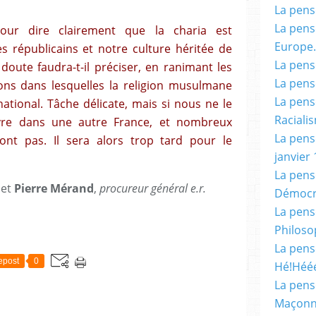
La pensé
La pensé
our dire clairement que la charia est
Europe.
s républicains et notre culture héritée de
La pensé
 doute faudra-t-il préciser, en ranimant les
La pensé
tions dans lesquelles la religion musulmane
La pensé
national. Tâche délicate, mais si nous ne le
Racialis
ivre dans une autre France, et nombreux
La pensé
ont pas. Il sera alors trop tard pour le
janvier 
La pens
et
Pierre Mérand
,
procureur général e.r.
Démocr
La pensé
Philoso
La pens
epost
0
Hé!Héé
La pensé
Maçonn