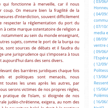
( 03/06/
 qui fonctionne à merveille, car il nous
Honneu
r coup. On mesure bien la fragilité de la
( 04/09/
esures d’interdiction, souvent difficilement
commun
aire respecter la réglementation du port du
( 07/10
ion à cette marque ostentatoire de religion a
media e
sus, notamment au sein du monde enseignant,
( 08/09/
D’autres sujets, comme le port de la burqa ou
ventre 
lte, sont sources de débats et il faudra du
( 09/06/
ge une jurisprudence qui s’imposera à tous
l'Espér
t aujourd’hui dans des sens divers.
( 12/09/
Politess
élevant des barrières juridiques chaque fois
( 13/06/
els et politiques sont menacés, nous
Ressent
nt toutes les unes après les autres, par
( 15/06/
. Nous serons victimes de nos propres règles,
Polémis
pratique de l’islam, si éloignée de nos
( 16/06/
ale judéo-chrétienne, exigera, au nom des
Noël?