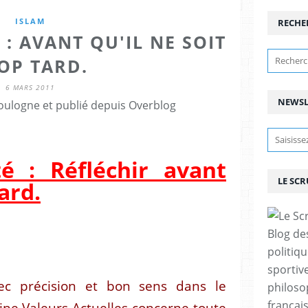
ISLAM
RECHE
 : AVANT QU'IL NE SOIT
OP TARD.
6 MARS 2011
NEWSL
ulogne et publié depuis Overblog
té : Réfléchir avant
LE SC
tard.
Blog de
politiq
sportive
c précision et bon sens dans le
philoso
françai
ne Valeurs Actuelles concerne toute