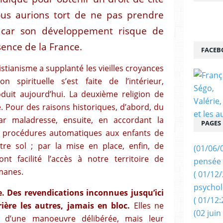
ous aurions tort de ne pas prendre
car son développement risque de
ssence de la France.
FACEB
istianisme a supplanté les vieilles croyances
n spirituelle s’est faite de l’intérieur,
duit aujourd’hui. La deuxième religion de
. Pour des raisons historiques, d’abord, du
par maladresse, ensuite, en accordant la
PAGES
es procédures automatiques aux enfants de
re sol ; par la mise en place, enfin, de
(01/06/
nt facilité l’accès à notre territoire de
pensée 
manes.
( 01/12
psychol
te. Des revendications inconnues jusqu’ici
( 01/12:
ière les autres, jamais en bloc.
Elles ne
(02 juin
 d’une manoeuvre délibérée, mais leur