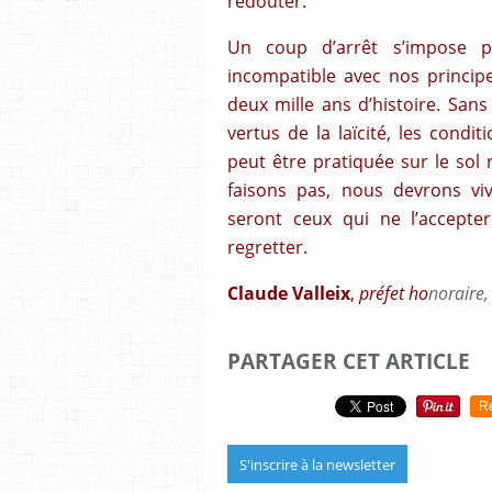
redouter.
Un coup d’arrêt s’impose p
incompatible avec nos principe
deux mille ans d’histoire. Sans
vertus de la laïcité, les condi
peut être pratiquée sur le sol 
faisons pas, nous devrons v
seront ceux qui ne l’accepter
regretter.
Claude Valleix
,
préfet ho
noraire,
PARTAGER CET ARTICLE
R
S'inscrire à la newsletter