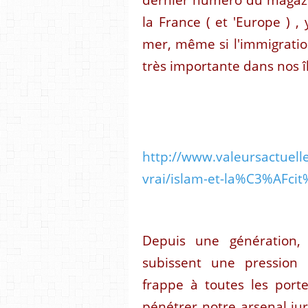
la France ( et 'Europe ) 
mer, même si l'immigratio
très importante dans nos îl
http://www.valeursactuell
vrai/islam-et-la%C3%AFc
Depuis une génération,
subissent une pression r
frappe à toutes les port
pénétrer notre arsenal jur