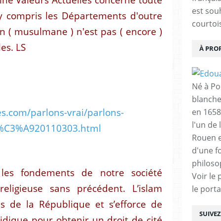
est sou
, y compris les Départements d'outre
courtois
n ( musulmane ) n'est pas ( encore )
es. LS
À PRO
Né à Poi
blanche
es.com/parlons-vrai/parlons-
en 1658
l'un de 
it%C3%A920110303.html
Rouen e
d'une f
philoso
 les fondements de notre société
Voir le 
eligieuse sans précédent. L’islam
le porta
es de la République et s’efforce de
SUIVE
idique pour obtenir un droit de cité