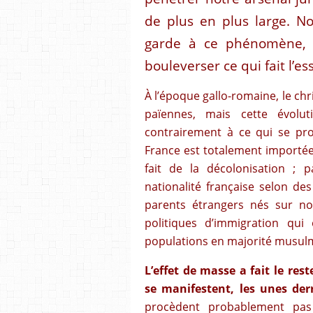
de plus en plus large. N
garde à ce phénomène, 
bouleverser ce qui fait l’e
À l’époque gallo-romaine, le chr
païennes, mais cette évolutio
contrairement à ce qui se pro
France est totalement importée
fait de la décolonisation ; 
nationalité française selon d
parents étrangers nés sur not
politiques d’immigration qui o
populations en majorité musul
L’effet de masse a fait le res
se manifestent, les unes derr
procèdent probablement pas