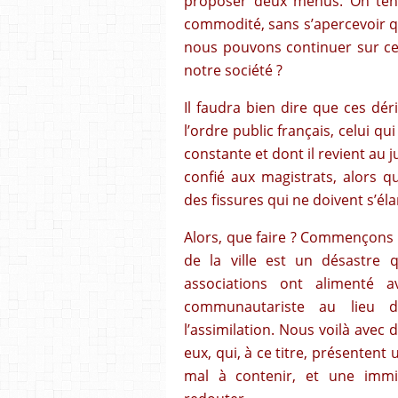
proposer deux menus. On tend 
commodité, sans s’apercevoir qu
nous pouvons continuer sur ce
notre société ?
Il faudra bien dire que ces dé
l’ordre public français, celui q
constante et dont il revient au 
confié aux magistrats, alors qu
des fissures qui ne doivent s’éla
Alors, que faire ? Commençons p
de la ville est un désastre q
associations ont alimenté a
communautariste au lieu de
l’assimilation. Nous voilà avec 
eux, qui, à ce titre, présenten
mal à contenir, et une immi