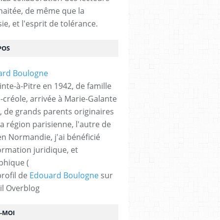
haitée, de même que la
ie, et l'esprit de tolérance.
POS
nte-à-Pitre en 1942, de famille
-créole, arrivée à Marie-Galante
, de grands parents originaires
la région parisienne, l'autre de
n Normandie, j'ai bénéficié
ormation juridique, et
phique (
profil de
Edouard Boulogne
sur
il Overblog
Z-MOI