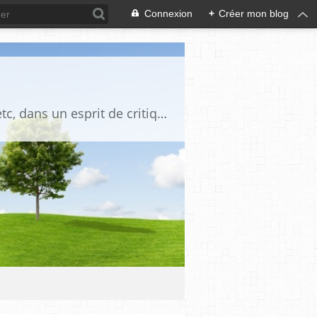
Connexion
+
Créer mon blog
Blog destiné à commenter l'actualité, politique, économique, culturelle, sportive, etc, dans un esprit de critique philosophique, d'esprit chrétien et français.La collaboration des lecteurs est souhaitée, de même que la courtoisie, et l'esprit de tolérance.