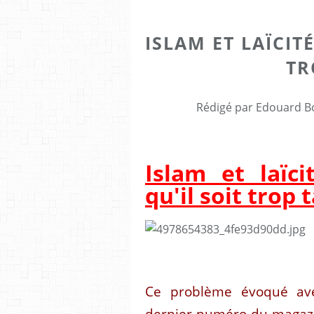
ISLAM ET LAÏCITÉ
TR
Rédigé par Edouard Bo
Islam et laïci
qu'il soit trop 
Ce problème évoqué ave
dernier numéro du magazi