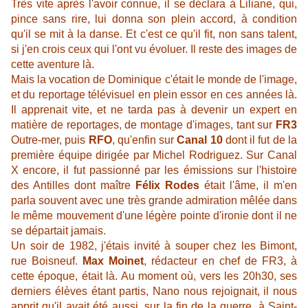
Très vite après l'avoir connue, il se déclara à Liliane, qui,
pince sans rire, lui donna son plein accord, à condition
qu'il se mit à la danse. Et c'est ce qu'il fit, non sans talent,
si j'en crois ceux qui l'ont vu évoluer. Il reste des images de
cette aventure là.
Mais la vocation de Dominique c'était le monde de l'image,
et du reportage télévisuel en plein essor en ces années là.
Il apprenait vite, et ne tarda pas à devenir un expert en
matière de reportages, de montage d'images, tant sur
FR3
Outre-mer, puis
RFO
, qu'enfin sur
Canal 10
dont il fut de la
première équipe dirigée par Michel Rodriguez. Sur Canal
X encore, il fut passionné par les émissions sur l'histoire
des Antilles dont maître
Félix Rodes
était l'âme, il m'en
parla souvent avec une très grande admiration mêlée dans
le même mouvement d'une légère pointe d'ironie dont il ne
se départait jamais.
Un soir de 1982, j'étais invité à souper chez les Bimont,
rue Boisneuf.
Max Moinet
, rédacteur en chef de FR3, à
cette époque, était là. Au moment où, vers les 20h30, ses
derniers élèves étant partis, Nano nous rejoignait, il nous
apprit qu'il avait été aussi, sur la fin de la guerre, à Saint-