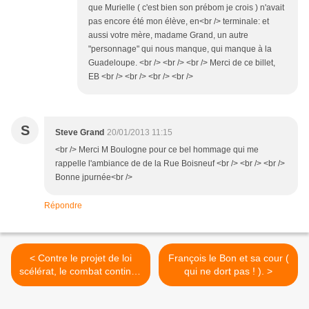
que Murielle ( c'est bien son prébom je crois ) n'avait
pas encore été mon élève, en<br /> terminale: et
aussi votre mère, madame Grand, un autre
"personnage" qui nous manque, qui manque à la
Guadeloupe. <br /> <br /> <br /> Merci de ce billet,
EB <br /> <br /> <br /> <br />
S
Steve Grand
20/01/2013 11:15
<br /> Merci M Boulogne pour ce bel hommage qui me
rappelle l'ambiance de de la Rue Boisneuf <br /> <br /> <br />
Bonne jpurnée<br />
Répondre
< Contre le projet de loi
François le Bon et sa cour (
scélérat, le combat continue
qui ne dort pas ! ). >
: Mobilisons nous. ( 19/ 01 /
2013 ).