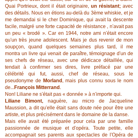
Quai Portrieux, dont il était originaire,
un résistant;
avec
des détails. Nous en étions au-delà du 3ème whiskie, et je
me demandai si le cher Dominique, qui avait la descente
facile, malgré une forte capacité de résistance , n'avait pas
un peu « brodé ». Car en 1944, notre ami n'était encore
qu'un très jeune adolescent. Mais je dus revenir de mon
soupçon, quand quelques semaines plus tard, il me
montra un livre qui venait de paraître, témoignage d'un de
ses chefs de réseau, avec une dédicace détaillée, qui
tendait à confirmer ses dires, livre préfacé par une
célébrité qui fut, aussi, chef de réseau, sous le
pseudonyme de
Morland
, mais plus connu sous le nom
de...
François Mitterrand
.
Non! Liliane ne s'était pas « donnée » à n'importe qui.
Liliane Bimont,
naguère, au micro de Jacqueline
Maussion, a dit qu'elle était sans doute née pour être une
artiste, et plus précisément dans le domaine de la danse.
Mais elle avait été préparée pour cela par une famille
passionnée de musique et d'opéra. Toute petite, elle
accompagnait ses parents aux spectacles de l'Opéra de