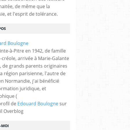
haitée, de même que la
ie, et l'esprit de tolérance.
POS
nte-à-Pitre en 1942, de famille
-créole, arrivée à Marie-Galante
, de grands parents originaires
la région parisienne, l'autre de
n Normandie, j'ai bénéficié
ormation juridique, et
phique (
profil de
Edouard Boulogne
sur
il Overblog
Z-MOI