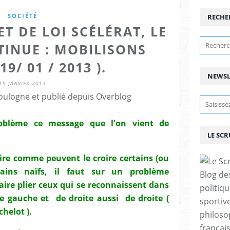
SOCIÉTÉ
RECHE
T DE LOI SCÉLÉRAT, LE
INUE : MOBILISONS
19/ 01 / 2013 ).
NEWSL
19 JANVIER 2013
ulogne et publié depuis Overblog
roblème ce message que l'on vient de
LE SC
re comme peuvent le croire certains (ou
tains naïfs, il faut sur un problème
Blog de
aire plier ceux qui se reconnaissent dans
politiq
e gauche et de droite aussi de droite (
sportive
helot ).
philoso
françai