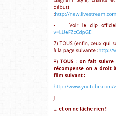
début)
:
http://new.livestream.co
- Voir le clip offici
v=LUeFZcCdpGE
7) TOUS (enfin, ceux qui 
à la page suivante :
http:/
8)
TOUS
:
on fait suivre
récompense on a droit à 
film suivant :
http://www.youtube.com/
J
... et on ne lâche rien !