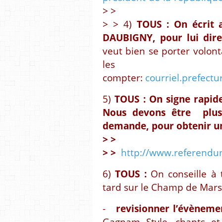
> >
> > 4)
TOUS : On écrit 
DAUBIGNY, pour lui dire 
veut bien se porter volont
les 
compter:
courriel.prefectu
5)
TOUS : On signe rapidem
Nous devons être plus 
demande, pour obtenir u
> >
> >
http://www.referendum-
6)
TOUS :
On conseille à 
tard sur le Champ de Mar
-
revisionner l’évèneme
Gagnam Style, chants et 