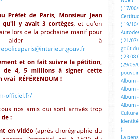
( 17/06/
au Préfet de Paris, Monsieur Jean
Certitu
qu'il y avait 3 cortèges
, et qu'on
( 19/10/
aire lors de la prochaine manif pour
Autodes
aider à
( 21/07/
repoliceparis@interieur.gouv.fr
goût du
( 23.08.
ent et on fait suivre la pétition,
(29/05/
de 4, 5 millions à signer cette
pouvoir
n vrai RÉFÉRENDUM !
Album -
Album -
officiel.fr/
Album -
Album 
tous nos amis qui sont arrivés trop
Culture 
s
de :
Identité
).
nt en vidéo
(après chorégraphie du
La pens
danses, l’essentiel est à 1h30 du