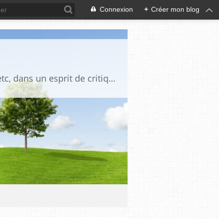
Connexion
+
Créer mon blog
Blog destiné à commenter l'actualité, politique, économique, culturelle, sportive, etc, dans un esprit de critique philosophique, d'esprit chrétien et français.La collaboration des lecteurs est souhaitée, de même que la courtoisie, et l'esprit de tolérance.