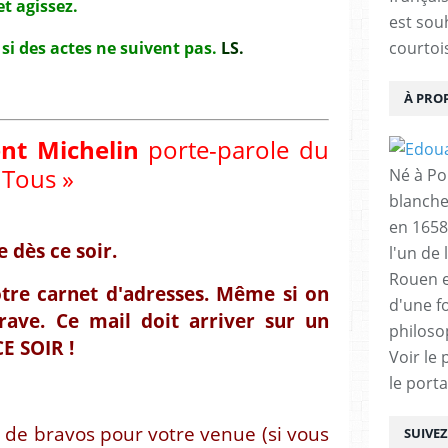
t agissez.
est sou
, si des actes ne suivent pas.
LS.
courtois
À PRO
nt Michelin
porte-parole du
 Tous »
Né à Poi
blanche
en 1658
e dès ce soir.
l'un de 
Rouen e
tre carnet d'adresses. Même si on
d'une f
rave. Ce mail doit arriver sur un
philoso
E SOIR !
Voir le 
le porta
de bravos pour votre venue (si vous
SUIVE