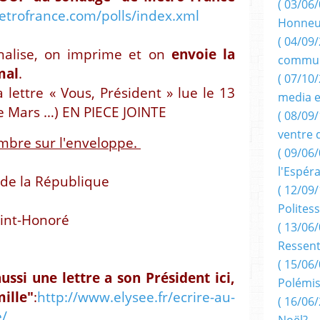
( 03/06/
trofrance.com/polls/index.xml
Honneu
( 04/09/
nalise, on imprime et on
envoie la
commun
mal
.
( 07/10
la lettre « Vous, Président » lue le 13
media e
e Mars …) EN PIECE JOINTE
( 08/09/
ventre 
imbre sur l'enveloppe.
( 09/06/
l'Espér
 de la République
( 12/09/
Politess
aint-Honoré
( 13/06/
Ressent
( 15/06/
ussi une lettre a son Président ici,
Polémis
ille"
:
http://www.elysee.fr/ecrire-au-
( 16/06/
e/
Noël?