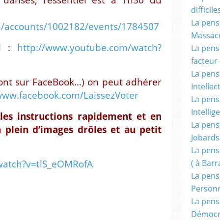
difficile
La pensé
m/accounts/1002182/events/1784507
Massacr
el :
http://www.youtube.com/watch?
La pensé
facteur d
La pensé
sont sur FaceBook…) on peut adhérer
Intellec
/www.facebook.com/LaissezVoter
La pensé
Intellig
 les instructions rapidement et en
La pensé
plein d’images drôles et au petit
Jobards
La pensé
watch?v=tlS_eOMRofA
( à Bar
La pens
Person
La pens
Démocr