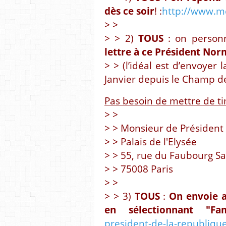
dès ce soir
! :
http://www.me
> >
> > 2)
TOUS
: on person
lettre à ce Président Nor
> > (l’idéal est d’envoyer 
Janvier depuis le Champ d
Pas besoin de mettre de t
> >
> > Monsieur de Président
> > Palais de l'Elysée
> > 55, rue du Faubourg S
> > 75008 Paris
> >
> > 3)
TOUS
:
On envoie a
en sélectionnant "Fam
president-de-la-republiqu