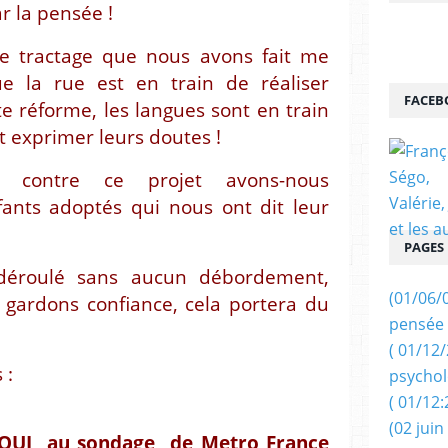
ar la pensée !
e tractage que nous avons fait me
e la rue est en train de réaliser
FACEB
e réforme, les langues sont en train
nt exprimer leurs doutes !
s contre ce projet avons-nous
fants adoptés qui nous ont dit leur
PAGES
t déroulé sans aucun débordement,
(01/06/
: gardons confiance, cela portera du
pensée 
( 01/12
 :
psychol
( 01/12:
(02 juin
OUI au sondage de Metro France