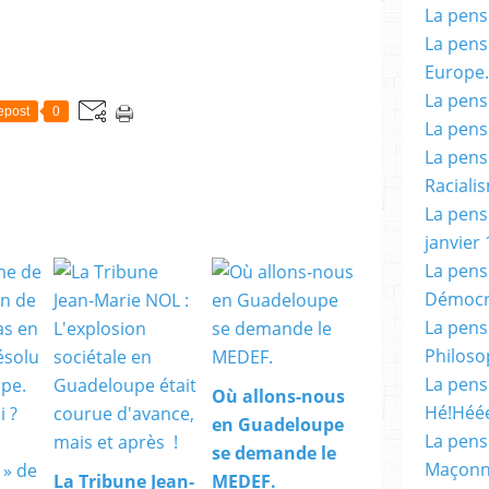
La pensé
La pensé
Europe.
La pensé
epost
0
La pensé
La pensé
Racialis
La pensé
janvier 
La pens
Démocr
La pensé
Philoso
La pens
Où allons-nous
Hé!Héé
en Guadeloupe
La pensé
se demande le
Maçonn
La Tribune Jean-
MEDEF.