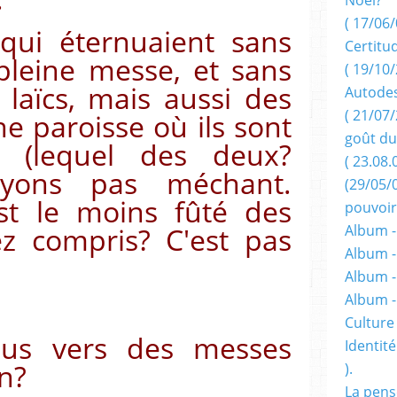
( 17/06/
 qui éternuaient sans
Certitu
pleine messe, et sans
( 19/10/
laïcs, mais aussi des
Autodes
( 21/07/
e paroisse où ils sont
goût du
ts (lequel des deux?
( 23.08.
oyons pas méchant.
(29/05/
st le moins fûté des
pouvoir
z compris? C'est pas
Album -
Album -
Album -
Album 
Culture 
nous vers des messes
Identité
n?
).
La pens