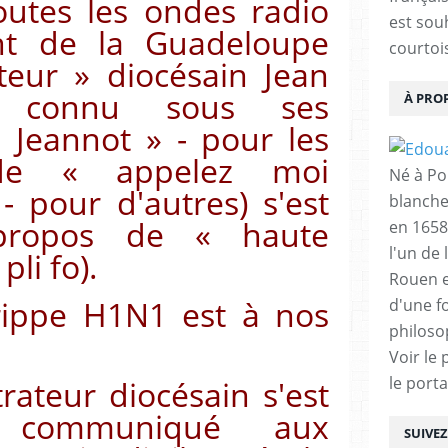
outes les ondes radio
est sou
t de la Guadeloupe
courtois
ateur » diocésain Jean
s connu sous ses
À PRO
 Jeannot » - pour les
e « appelez moi
Né à Poi
 pour d'autres) s'est
blanche
propos de « haute
en 1658
l'un de 
pli fo).
Rouen e
grippe H1N1 est à nos
d'une f
philoso
Voir le 
le porta
trateur diocésain s'est
 communiqué aux
SUIVE