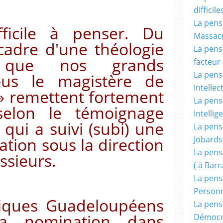
difficile
La pensé
fficile à penser. Du
Massacr
cadre d'une théologie
La pensé
le que nos grands
facteur d
La pensé
sous le magistère de
Intellec
» remettent fortement
La pensé
selon le témoignage
Intellig
qui a suivi (subi) une
La pensé
tion sous la direction
Jobards
La pensé
ssieurs.
( à Bar
La pens
Person
liques Guadeloupéens
La pens
la nomination dans
Démocr