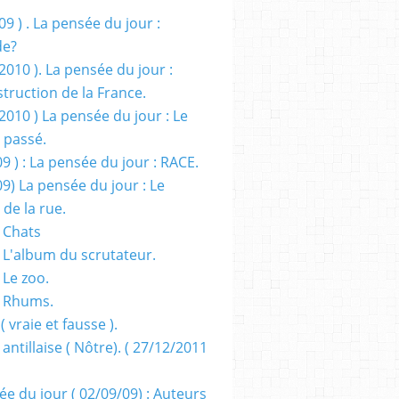
09 ) . La pensée du jour :
de?
2010 ). La pensée du jour :
truction de la France.
2010 ) La pensée du jour : Le
 passé.
09 ) : La pensée du jour : RACE.
09) La pensée du jour : Le
 de la rue.
 Chats
 L'album du scrutateur.
 Le zoo.
- Rhums.
( vraie et fausse ).
 antillaise ( Nôtre). ( 27/12/2011
ée du jour ( 02/09/09) : Auteurs