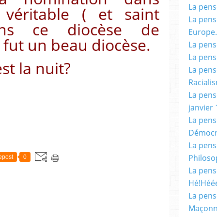
La pensé
 véritable ( et saint
La pensé
ns ce diocèse de
Europe.
fut un beau diocèse.
La pensé
La pensé
st la nuit?
La pensé
Racialis
La pensé
janvier 
La pens
Démocr
La pensé
Philoso
epost
0
La pens
Hé!Héé
La pensé
Maçonn