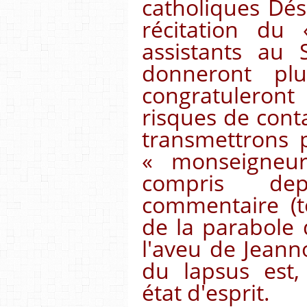
catholiques Déso
récitation du
assistants au 
donneront pl
congratuleront 
risques de cont
transmettrons p
« monseigneur
compris de
commentaire (to
de la parabole 
l'aveu de Jeanno
du lapsus est,
état d'esprit.