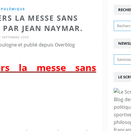
POLÉMIQUE
RECHE
ERS LA MESSE SANS
? PAR JEAN NAYMAR.
7 SEPTEMBRE 2009
NEWSL
ulogne et publié depuis Overblog
rs la messe sans
LE SC
Blog de
politiq
sportive
philoso
françai