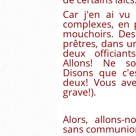
Car j'en ai vu
complexes, en 
mouchoirs. Des 
prêtres, dans un
deux offician
Allons! Ne s
Disons que c'e
deux! Vous ave
grave!).
Alors, allons-
sans communio