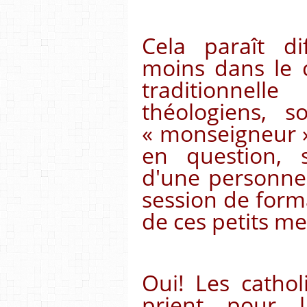
Cela paraît di
moins dans le 
traditionnel
théologiens, 
« monseigneur 
en question, 
d'une personne 
session de forma
de ces petits me
Oui! Les catho
prient pour 