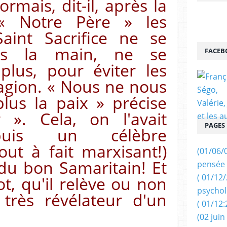
rmais, dit-il, après la
 « Notre Père » les
Saint Sacrifice ne se
us la main, ne se
FACEB
plus, pour éviter les
agion. « Nous ne nous
lus la paix » précise
 ». Cela, on l'avait
PAGES
puis un célèbre
ut à fait marxisant!)
(01/06/
du bon Samaritain! Et
pensée 
( 01/12
t, qu'il relève ou non
psychol
 très révélateur d'un
( 01/12:
(02 juin