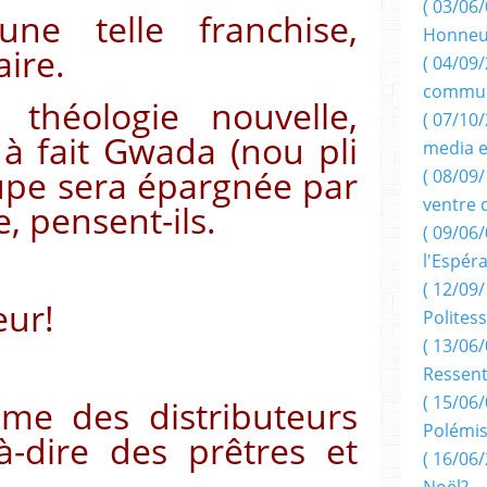
( 03/06/
ne telle franchise,
Honneu
ire.
( 04/09/
commun
 théologie nouvelle,
( 07/10
 à fait Gwada (nou pli
media e
oupe sera épargnée par
( 08/09/
ventre 
e, pensent-ils.
( 09/06/
l'Espér
( 12/09/
eur!
Politess
( 13/06/
Ressent
( 15/06/
ème des distributeurs
Polémis
-à-dire des prêtres et
( 16/06/
.
Noël?