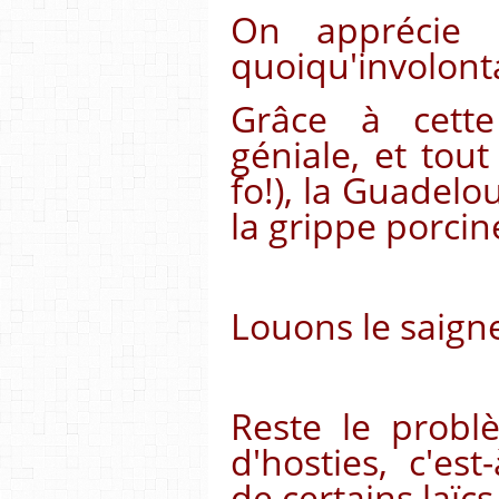
On apprécie u
quoiqu'involonta
Grâce à cette
géniale, et tout
fo!), la Guadel
la grippe porcin
Louons le saign
Reste le probl
d'hosties, c'est
de certains laïcs