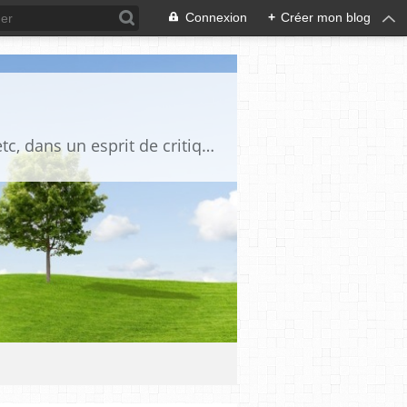
Connexion
+
Créer mon blog
Blog destiné à commenter l'actualité, politique, économique, culturelle, sportive, etc, dans un esprit de critique philosophique, d'esprit chrétien et français.La collaboration des lecteurs est souhaitée, de même que la courtoisie, et l'esprit de tolérance.