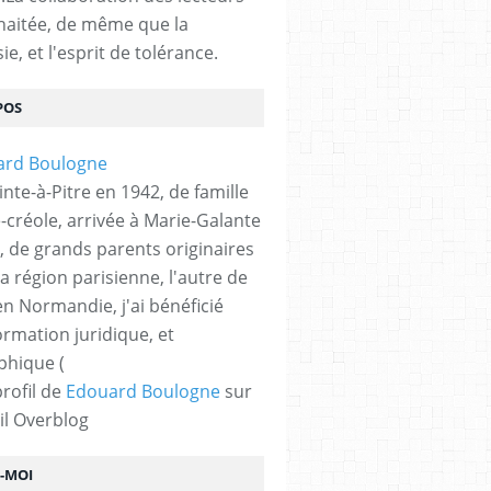
haitée, de même que la
ie, et l'esprit de tolérance.
POS
nte-à-Pitre en 1942, de famille
-créole, arrivée à Marie-Galante
, de grands parents originaires
la région parisienne, l'autre de
n Normandie, j'ai bénéficié
ormation juridique, et
phique (
profil de
Edouard Boulogne
sur
il Overblog
Z-MOI