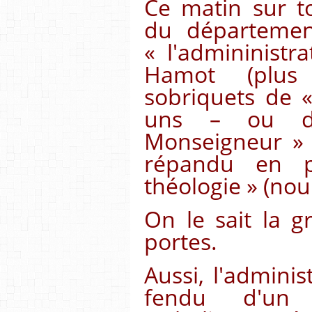
Ce matin sur t
du départemen
« l'admininistr
Hamot (plu
sobriquets de «
uns – ou d
Monseigneur » -
répandu en 
théologie » (nou 
On le sait la 
portes.
Aussi, l'adminis
fendu d'un