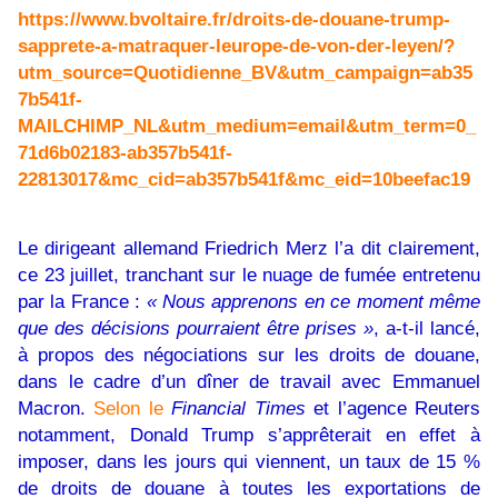
https://www.bvoltaire.fr/droits-de-douane-trump-
sapprete-a-matraquer-leurope-de-von-der-leyen/?
utm_source=Quotidienne_BV&utm_campaign=ab35
7b541f-
MAILCHIMP_NL&utm_medium=email&utm_term=0_
71d6b02183-ab357b541f-
22813017&mc_cid=ab357b541f&mc_eid=10beefac19
Le dirigeant allemand Friedrich Merz l’a dit clairement,
ce 23 juillet, tranchant sur le nuage de fumée entretenu
par la France :
« Nous apprenons en ce moment même
que des décisions pourraient être prises »
, a-t-il lancé,
à propos des négociations sur les droits de douane,
dans le cadre d’un dîner de travail avec Emmanuel
Macron.
Selon le
Financial Times
et l’agence Reuters
notamment
, Donald Trump s’apprêterait en effet à
imposer, dans les jours qui viennent, un taux de 15 %
de droits de douane à toutes les exportations de