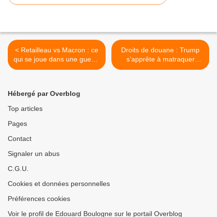
< Retailleau vs Macron : ce
Droits de douane : Trump
qui se joue dans une guerre
s’apprête à matraquer
beaucoup plus politique
l’Europe de von der LAyen
qu’il n’y paraît
>
Hébergé par Overblog
Top articles
Pages
Contact
Signaler un abus
C.G.U.
Cookies et données personnelles
Préférences cookies
Voir le profil de Edouard Boulogne sur le portail Overblog