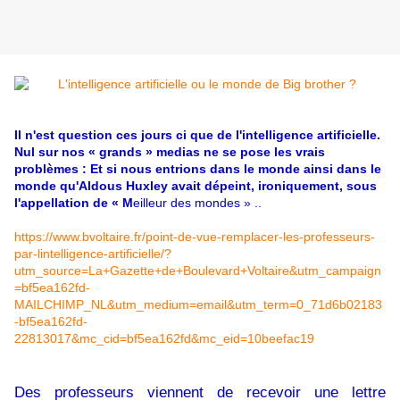
Il n'est question ces jours ci que de l'intelligence artificielle.
Nul sur nos « grands » medias ne se pose les vrais
problèmes : Et si nous entrions dans le monde ainsi dans le
monde qu'Aldous Huxley avait dépeint, ironiquement, sous
l'appellation de « M
eilleur des mondes » ..
https://www.bvoltaire.fr/point-de-vue-remplacer-les-professeurs-
par-lintelligence-artificielle/?
utm_source=La+Gazette+de+Boulevard+Voltaire&utm_campaign
=bf5ea162fd-
MAILCHIMP_NL&utm_medium=email&utm_term=0_71d6b02183
-bf5ea162fd-
22813017&mc_cid=bf5ea162fd&mc_eid=10beefac19
Des professeurs viennent de recevoir une lettre