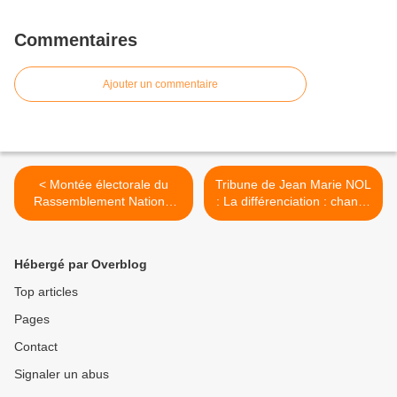
Commentaires
Ajouter un commentaire
< Montée électorale du
Tribune de Jean Marie NOL
Rassemblement National
: La différenciation : chance
face au statut diarrhéique
ou obstacle de taille pour
du macronisme, Le
les Antilles ? >
Rassemblement de
Hébergé par Overblog
Madame Le Pen et de
Jordan Bardella commence
Top articles
à apparître aux Français
Pages
comme la voie du salut .
Contact
Signaler un abus