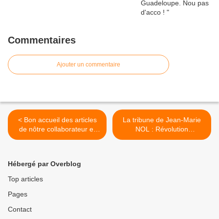
Commentaires
Ajouter un commentaire
< Bon accueil des articles
La tribune de Jean-Marie
de nôtre collaborateur et
NOL : Révolution
ami Jean-Marie NOL.
technologique et mutation
sociétale : des enjeux
importants pour les
Hébergé par Overblog
entreprises >
Top articles
Pages
Contact