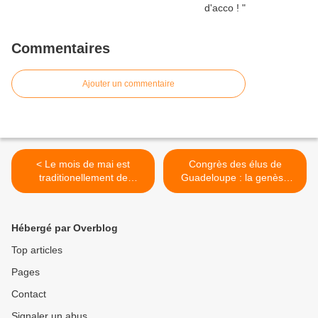
Commentaires
Ajouter un commentaire
< Le mois de mai est
Congrès des élus de
traditionellement de
Guadeloupe : la genèse
commémoration de
d’une « démarche
l'abolition de l'esclavage.
politique ». >
Quelques précisions qui
Hébergé par Overblog
pourraient désobliger
certains spécialistes de la
Top articles
désinformation.
Pages
Contact
Signaler un abus