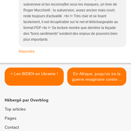
subversive et les reconnaître sous les masques, un livre de
Roger Mucchielli : la subversion, assez ancien mais court,
reste toujours d'actualité .<br /> Très clair et se lisant
facilement, il est récupérable sur le net et téléchargeable au
format PDF.<br /> Sa lecture montre que derrière la façade
des "bons sentiments" existent des enjeux de pouvoirs bien
plus importants
Répondre
< Les BIDEN en Ukraine !
En Afrique, jusqu’où ira la
guerre imaginaire contre la
France ? >
Hébergé par Overblog
Top articles
Pages
Contact