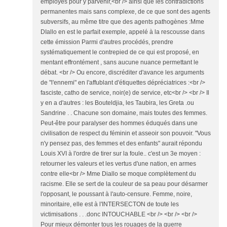
employés pour y parvenir,<br /> ainsi que les contradictions
permanentes mais sans complexe, de ce que sont des agents
subversifs, au même titre que des agents pathogènes :Mme
DIallo en est le parfait exemple, appelé à la rescousse dans
cette émission Parmi d'autres procédés, prendre
systématiquement le contrepied de ce qui est proposé, en
mentant effrontément , sans aucune nuance permettant le
débat. <br /> Ou encore, discréditer d'avance les arguments
de "l'ennemi" en l'affublant d'étiquettes dépréciatrices :<br />
fasciste, catho de service, noir(e) de service, etc<br /> <br /> Il
y en a d'autres : les Bouteldjia, les Taubira, les Greta .ou
Sandrine . . Chacune son domaine, mais toutes des femmes.
Peut-être pour paralyser des hommes éduqués dans une
civilisation de respect du féminin et asseoir son pouvoir. "Vous
n'y pensez pas, des femmes et des enfants" aurait répondu
Louis XVI à l'ordre de tirer sur la foule.. c'est un 3e moyen :
retourner les valeurs et les vertus d'une nation, en armes
contre elle<br /> Mme Diallo se moque complètement du
racisme. Elle se sert de la couleur de sa peau pour désarmer
l'opposant, le poussant à l'auto-censure. Femme, noire,
minoritaire, elle est à l'INTERSECTON de toute les
victimisations . . .donc INTOUCHABLE <br /> <br /> <br />
Pour mieux démonter tous les rouages de la guerre