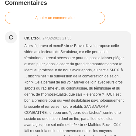
Commentaires
Ajouter un commentaire
C
Ch. Etzol..
24/02/2023 21:53
Alors là, bravo et merci! <br /> Bravo d'avoir proposé cette
vidéo aux lecteurs du Scrutateur, car elle permet de
s'entrainer au recul nécessaire pour ne pas se laisser piéger
et manipuler, dans le cadre du grand chambardement<br />
Merci au professeur de nous avoir appris, au cercle St-EX. à .
. . discriminer ? la subversion de la conversation de salon .
<br /> Cela permet de les voir arriver de loin avec leurs gros
sabots du racisme et , du colonialisme, du féminisme et du
genre, de l'homosexualité, que sais - je encore ? TOUT est
bon à prendre pour qui veut déstabiliser psychologiquement
la société et renverser l'ordre établi, SANS AVOIR A
COMBATTRE; ,un peu une "guerre des lâches" ,contre une
société ou une nation dont on tire, par ailleurs tous les
avantages pour soi-même<br /> <br /> Mathieu Bock - Côté
fait ressortir la notion de renversement, et les moyens