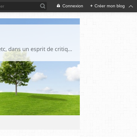
Connexion
+
Créer mon blog
Blog destiné à commenter l'actualité, politique, économique, culturelle, sportive, etc, dans un esprit de critique philosophique, d'esprit chrétien et français.La collaboration des lecteurs est souhaitée, de même que la courtoisie, et l'esprit de tolérance.