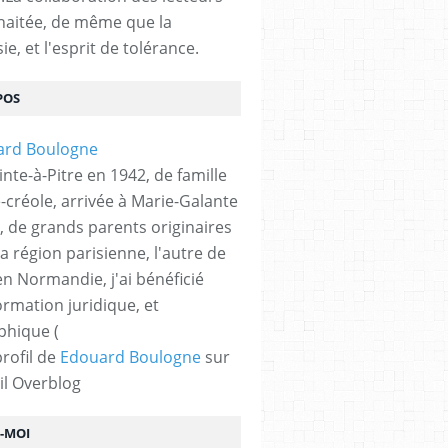
haitée, de même que la
ie, et l'esprit de tolérance.
POS
nte-à-Pitre en 1942, de famille
-créole, arrivée à Marie-Galante
, de grands parents originaires
la région parisienne, l'autre de
n Normandie, j'ai bénéficié
ormation juridique, et
phique (
profil de
Edouard Boulogne
sur
il Overblog
Z-MOI