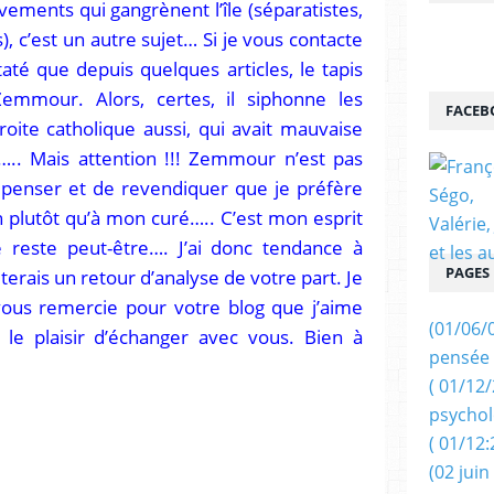
ements qui gangrènent l’île (séparatistes,
), c’est un autre sujet… Si je vous contacte
staté que depuis quelques articles, le tapis
Zemmour. Alors, certes, il siphonne les
FACEB
droite catholique aussi, qui avait mauvaise
….. Mais attention !!! Zemmour n’est pas
 de penser et de revendiquer que je préfère
plutôt qu’à mon curé….. C’est mon esprit
le reste peut-être…. J’ai donc tendance à
PAGES
terais un retour d’analyse de votre part. Je
vous remercie pour votre blog que j’aime
(01/06/
 le plaisir d’échanger avec vous. Bien à
pensée 
( 01/12
psychol
( 01/12:
(02 juin