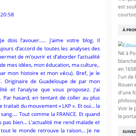
est sou
 20:58
courtois
À PRO
 dois l’avouer….. j’aime votre blog. Il
jours d’accord de toutes les analyses des
Né à Poi
 permet de m’ouvrir et d’aborder l’actualité
blanche
 de mes idées, mon éducation, ma culture,.
en 1658
 par mon histoire et mon vécu). Bref, je le
l'un de 
tif. Originaire de Guadeloupe de par mon
Rouen e
lité et l’analyse que vous proposez. J’ai
d'une f
 Par hasard, en tentant de coller au plus
philoso
ue traitait du mouvement « LKP ». Et oui… la
Voir le 
sang…. Tout comme la FRANCE. Et quand
le porta
s pas bien… L’actualité me rend malade et
 tout le monde retrouve la raison… Je ne
SUIVE