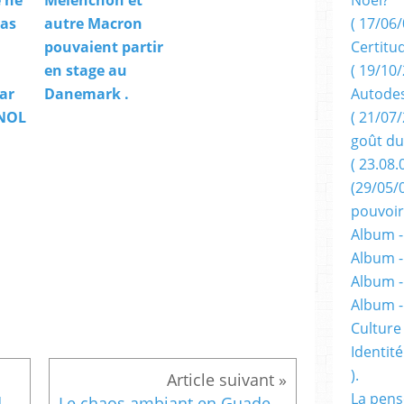
( 17/06/
pas
autre Macron
Certitu
pouvaient partir
( 19/10/
en stage au
Autodes
ar
Danemark .
( 21/07/
 NOL
goût du
( 23.08.
(29/05/
pouvoir
Album -
Album -
Album -
Album 
Culture 
Identité
).
La pens
Guerre des gangs : La Guadeloupe dérivera-t-elle vers l'haïtianisation ? Certains Guadeloupéens le craignent.
Le chaos ambiant en Guadeloupe laissera des traces irréversibles et par conséquent aussi sur la Martinique. Je partage cette tribune de Monsieur Emmanuel de Reynal avec le scrutateur (J-M NOL).