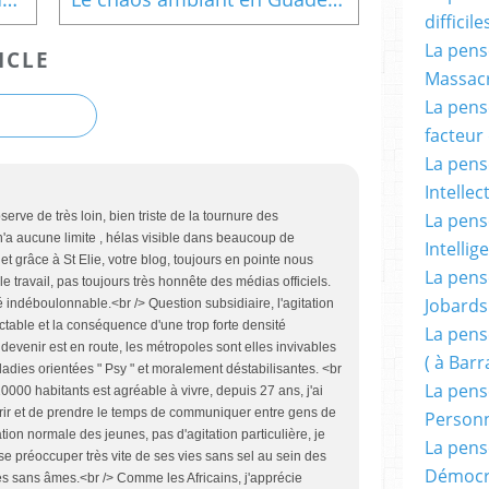
difficile
La pensé
ICLE
Massacr
La pensé
facteur d
La pensé
Intellec
La pensé
erve de très loin, bien triste de la tournure des
'a aucune limite , hélas visible dans beaucoup de
Intellig
 grâce à St Elie, votre blog, toujours en pointe nous
La pensé
 le travail, pas toujours très honnête des médias officiels.
Jobards
té indéboulonnable.<br /> Question subsidiaire, l'agitation
luctable et la conséquence d'une trop forte densité
La pensé
 devenir est en route, les métropoles sont elles invivables
( à Bar
dies orientées " Psy " et moralement déstabilisantes. <br
La pens
0000 habitants est agréable à vivre, depuis 27 ans, j'ai
courir et de prendre le temps de communiquer entre gens de
Person
tion normale des jeunes, pas d'agitation particulière, je
La pens
se préoccuper très vite de ses vies sans sel au sein des
Démocr
 sans âmes.<br /> Comme les Africains, j'apprécie