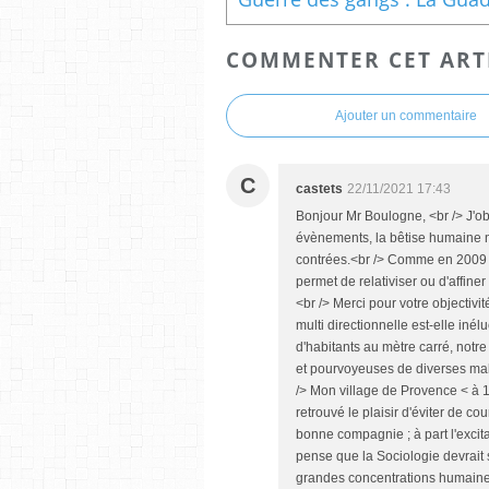
COMMENTER CET ART
Ajouter un commentaire
C
castets
22/11/2021 17:43
Bonjour Mr Boulogne, <br /> J'obs
évènements, la bêtise humaine n
contrées.<br /> Comme en 2009 et
permet de relativiser ou d'affiner
<br /> Merci pour votre objectivi
multi directionnelle est-elle iné
d'habitants au mètre carré, notre
et pourvoyeuses de diverses mala
/> Mon village de Provence < à 1
retrouvé le plaisir d'éviter de 
bonne compagnie ; à part l'excita
pense que la Sociologie devrait 
grandes concentrations humaines