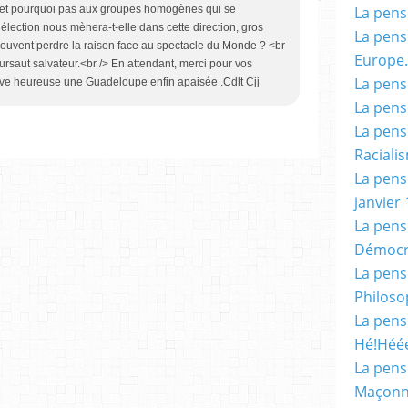
La pensé
e et pourquoi pas aux groupes homogènes qui se
élection nous mènera-t-elle dans cette direction, gros
La pensé
souvent perdre la raison face au spectacle du Monde ? <br
Europe.
 sursaut salvateur.<br /> En attendant, merci pour vos
La pensé
vive heureuse une Guadeloupe enfin apaisée .Cdlt Cjj
La pensé
La pensé
Racialis
La pensé
janvier 
La pens
Démocr
La pensé
Philoso
La pens
Hé!Héé
La pensé
Maçonn