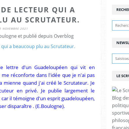
 DE LECTEUR QUI A
RECHE
LU AU SCRUTATEUR.
1 NOVEMBRE 2021
ulogne et publié depuis Overblog
NEWSL
tte lettre d'un Guadeloupéen qui vit en
e me réconforte dans l'idée que je n'ai pas
LE SC
 la mienne quand j'ai créé le Scrutateur. Je
cuteur en privé. Je publie largement le
car il témoigne d'un esprit guadeloupéen,
Blog de
politiq
sser disparaître . (E.Boulogne).
sportive
philoso
françai