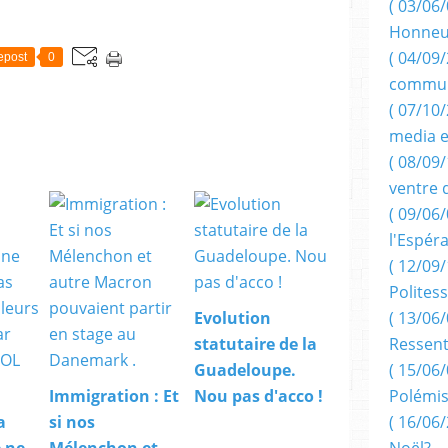
( 03/06/
Honneu
( 04/09/
epost
0
commun
( 07/10
media e
( 08/09/
ventre 
( 09/06/
l'Espér
( 12/09/
Politess
( 13/06/
Evolution
Ressent
statutaire de la
( 15/06/
Guadeloupe.
Polémis
Immigration : Et
Nou pas d'acco !
( 16/06/
a
si nos
Noël?
 ne
Mélenchon et