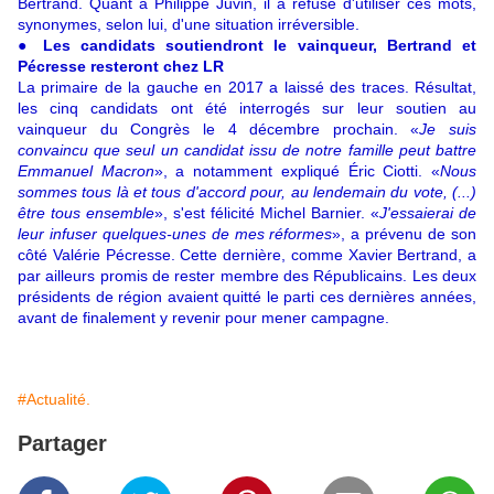
Bertrand. Quant à Philippe Juvin, il a refusé d'utiliser ces mots,
synonymes, selon lui, d'une situation irréversible.
● Les candidats soutiendront le vainqueur, Bertrand et
Pécresse resteront chez LR
La primaire de la gauche en 2017 a laissé des traces. Résultat,
les cinq candidats ont été interrogés sur leur soutien au
vainqueur du Congrès le 4 décembre prochain. «
Je suis
convaincu que seul un candidat issu de notre famille peut battre
Emmanuel Macron
», a notamment expliqué Éric Ciotti. «
Nous
sommes tous là et tous d'accord pour, au lendemain du vote, (...)
être tous ensemble
», s'est félicité Michel Barnier. «
J'essaierai de
leur infuser quelques-unes de mes réformes
», a prévenu de son
côté Valérie Pécresse. Cette dernière, comme Xavier Bertrand, a
par ailleurs promis de rester membre des Républicains. Les deux
présidents de région avaient quitté le parti ces dernières années,
avant de finalement y revenir pour mener campagne.
#Actualité.
Partager