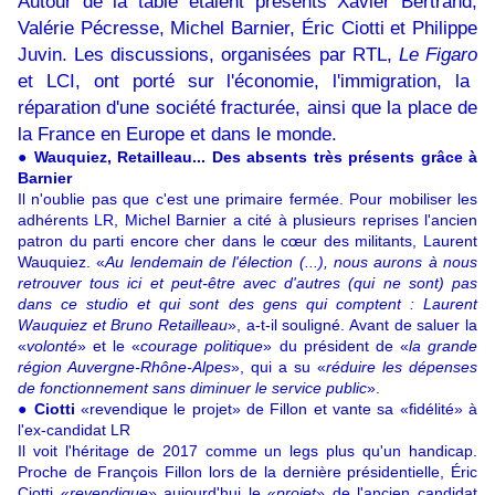
Autour de la table étaient présents Xavier Bertrand,
Valérie Pécresse, Michel Barnier, Éric Ciotti et Philippe
Juvin. Les discussions, organisées par RTL,
Le Figaro
et LCI, ont porté sur l'économie, l'immigration, la
réparation d'une société fracturée, ainsi que la place de
la France en Europe et dans le monde.
● Wauquiez, Retailleau... Des absents très présents grâce à
Barnier
Il n'oublie pas que c'est une primaire fermée. Pour mobiliser les
adhérents LR, Michel Barnier a cité à plusieurs reprises l'ancien
patron du parti encore cher dans le cœur des militants, Laurent
Wauquiez. «
Au lendemain de l'élection (...), nous aurons à nous
retrouver tous ici et peut-être avec d'autres (qui ne sont) pas
dans ce studio et qui sont des gens qui comptent : Laurent
Wauquiez et Bruno Retailleau
», a-t-il souligné. Avant de saluer la
«
volonté
» et le «
courage politique
» du président de «
la grande
région Auvergne-Rhône-Alpes
», qui a su «
réduire les dépenses
de fonctionnement sans diminuer le service public
».
● Ciotti
«revendique le projet» de Fillon et vante sa «fidélité» à
l'ex-candidat LR
Il voit l'héritage de 2017 comme un legs plus qu'un handicap.
Proche de François Fillon lors de la dernière présidentielle, Éric
Ciotti «
revendique
» aujourd'hui le «
projet
» de l'ancien candidat