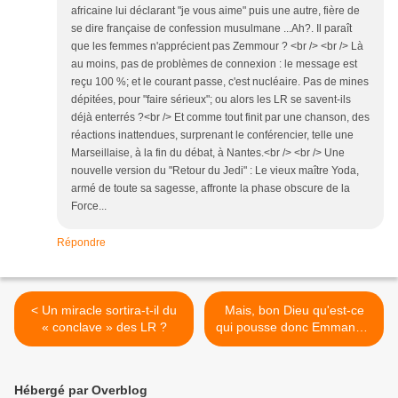
africaine lui déclarant "je vous aime" puis une autre, fière de
se dire française de confession musulmane ...Ah?. Il paraît
que les femmes n'apprécient pas Zemmour ? <br /> <br /> Là
au moins, pas de problèmes de connexion : le message est
reçu 100 %; et le courant passe, c'est nucléaire. Pas de mines
dépitées, pour "faire sérieux"; ou alors les LR se savent-ils
déjà enterrés ?<br /> Et comme tout finit par une chanson, des
réactions inattendues, surprenant le conférencier, telle une
Marseillaise, à la fin du débat, à Nantes.<br /> <br /> Une
nouvelle version du "Retour du Jedi" : Le vieux maître Yoda,
armé de toute sa sagesse, affronte la phase obscure de la
Force...
Répondre
< Un miracle sortira-t-il du
Mais, bon Dieu qu'est-ce
« conclave » des LR ?
qui pousse donc Emmanuel
Macron à parler sans trève,
ni repos? >
Hébergé par Overblog