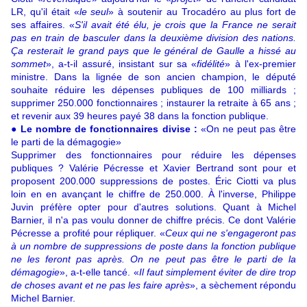
LR, qu'il était «
le seul
» à soutenir au Trocadéro au plus fort de
ses affaires. «
S'il avait été élu, je crois que la France ne serait
pas en train de basculer dans la deuxième division des nations.
Ça resterait le grand pays que le général de Gaulle a hissé au
sommet
», a-t-il assuré, insistant sur sa «
fidélité
» à l'ex-premier
ministre. Dans la lignée de son ancien champion, le député
souhaite réduire les dépenses publiques de 100 milliards ;
supprimer 250.000 fonctionnaires ; instaurer la retraite à 65 ans ;
et revenir aux 39 heures payé 38 dans la fonction publique.
● Le nombre de fonctionnaires divise :
«On ne peut pas être
le parti de la démagogie»
Supprimer des fonctionnaires pour réduire les dépenses
publiques ? Valérie Pécresse et Xavier Bertrand sont pour et
proposent 200.000 suppressions de postes. Éric Ciotti va plus
loin en en avançant le chiffre de 250.000. À l'inverse, Philippe
Juvin préfère opter pour d'autres solutions. Quant à Michel
Barnier, il n'a pas voulu donner de chiffre précis. Ce dont Valérie
Pécresse a profité pour répliquer. «
Ceux qui ne s'engageront pas
à un nombre de suppressions de poste dans la fonction publique
ne les feront pas après. On ne peut pas être le parti de la
démagogie
», a-t-elle tancé. «
Il faut simplement éviter de dire trop
de choses avant et ne pas les faire après
», a sèchement répondu
Michel Barnier.