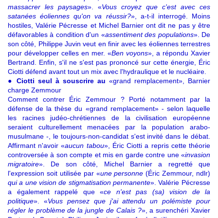
massacrer les paysages
». «
Vous croyez que c'est avec ces
satanées éoliennes qu'on va réussir?
», a-t-il interrogé. Moins
hostiles, Valérie Pécresse et Michel Barnier ont dit ne pas y être
défavorables à condition d'un «
assentiment des populations
». De
son côté, Philippe Juvin veut en finir avec les éoliennes terrestres
pour développer celles en mer. «
Ben voyons
», a répondu Xavier
Bertrand. Enfin, s'il ne s'est pas prononcé sur cette énergie, Éric
Ciotti défend avant tout un mix avec l'hydraulique et le nucléaire.
● Ciotti seul à souscrire au
«grand remplacement», Barnier
charge Zemmour
Comment contrer Éric Zemmour ? Porté notamment par la
défense de la thèse du «grand remplacement» - selon laquelle
les racines judéo-chrétiennes de la civilisation européenne
seraient culturellement menacées par la population arabo-
musulmane -, le toujours-non-candidat s'est invité dans le débat.
Affirmant n'avoir «
aucun tabou
», Éric Ciotti a repris cette théorie
controversée à son compte et mis en garde contre une «
invasion
migratoire
». De son côté, Michel Barnier a regretté que
l'expression soit utilisée par «
une personne
(Éric Zemmour, ndlr)
qui a une vision de stigmatisation permanente
». Valérie Pécresse
a également rappelé que «
ce n'est pas (sa) vision de la
politique
». «
Vous pensez que j'ai attendu un polémiste pour
régler le problème de la jungle de Calais ?
», a surenchéri Xavier