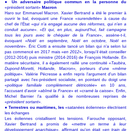
● Un adversaire politique commun en la personne du
«président sortant»
Macron
Haro sur Emmanuel Macron. Xavier Bertrand a été le premier à
ouvrir le bal, évoquant une France «
surendettée
» à cause du
chef de l'État «
qui n'a engagé aucune des réformes, qui n'en a
conduit aucune
». «
Et qui, en plus, aujourd'hui, fait campagne
tous les jours avec le chéquier de la France
», assène-t-il,
évoquant «
Noël en septembre, Noël en octobre, Noël en
novembre
». Éric Ciotti a ensuite tancé un bilan qui n'a selon lui
pas commencé en 2017 mais «
en 2012
», lorsqu'il était conseiller
(2012-2014) puis ministre (2014-2016) de François Hollande. En
matière sécuritaire, il a également raillé une continuité «
Taubira,
Dupond-Moretti, Hollande, Macron
»
,
porteurs d'une «
même
politique
»
.
Valérie Pécresse a enfin repris l'argument d'un bilan
partagé avec l'ex-président socialiste, en pointant du doigt une
«
politique familiale complètement détricotée
» en 10 ans,
l'accusant d'avoir «
abîmé la France
» et «
cramé la caisse
». Enfin,
Michel Barnier l'a qualifié à de nombreuses reprises de
«
président sortant
».
● Terrestres ou maritimes, les
«satanées éoliennes» électrisent
les échanges
Les éoliennes cristallisent les tensions. Farouche opposant,
Xavier Bertrand a promis de «
mettre un terme à leur
développement anarchique
», affirmant qu'on était «
en train de