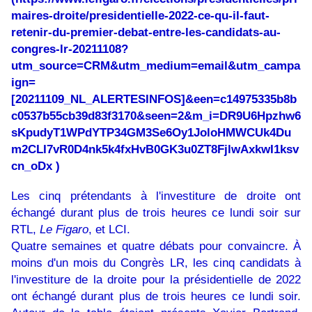
maires-droite/presidentielle-2022-ce-qu-il-faut-
retenir-du-premier-debat-entre-les-candidats-au-
congres-lr-20211108?
utm_source=CRM&utm_medium=email&utm_campa
ign=
[20211109_NL_ALERTESINFOS]&een=c14975335b8b
c0537b55cb39d83f3170&seen=2&m_i=DR9U6Hpzhw6
sKpudyT1WPdYTP34GM3Se6Oy1JoloHMWCUk4Du
m2CLI7vR0D4nk5k4fxHvB0GK3u0ZT8FjlwAxkwI1ksv
cn_oDx
)
Les cinq prétendants à l'investiture de droite ont
échangé durant plus de trois heures ce lundi soir sur
RTL,
Le Figaro
, et LCI.
Quatre semaines et quatre débats pour convaincre
. À
moins d'un mois du Congrès LR, les cinq candidats à
l'investiture de la droite pour la présidentielle de 2022
ont échangé durant plus de trois heures ce lundi soir.