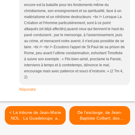
encore est la bataille pour les fondements même du
christianisme, son enseignement et sa spiritualité, face à un
matérialisme et un nihilisme destructeurs. <br /> Lorsque La
Création et l'Homme particulièrement, sont à ce point
attaqués (et déjà affectés),quand ceux qui tiennent le haut du
pavé conduisent , par le mensonge, à l'asservissement, puis
au crime, et menacent notre avenir, il n'est pas possible de se
taire. <br /> <br /> Ecoutons l'appel de St Paul de sa prison de
Rome, peu avant l’ultime condamnation, exhortant Timothée
à suivre son exemple : « Fils bien-aimé, proclame la Parole,
interviens à temps et à contretemps, dénonce le mal,
encourage mais avec patience et souci d’instruire. » (2 Tm 4,
2)
Répondre
< La tribune de Jean-Marie
De l'esclavge, de Jean-
NOL : La Guadeloupe au
Baptiste Colbert, des
défi de la responsabilité !
profiteurs avides d'un
drame du passé, l'historien