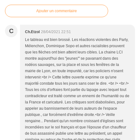
Ajouter un commentaire
C
Ch.Etzol
28/04/2021 22:51
Le tableau est bien brossé. Les réactions violentes des Parly,
Mélenchon, Dominique Sopo et autres racialistes prouvent
que les flèches ont bien atteint leurs cibles. La chaine LCI
montre aujourd'hui des "jeunes'" se pavanant dans des
rodéos sauvages, sur la place et sous les fenêtres de la
mairie de Lyon, en toute impunité, car les policiers n'osent
intervenir.<br /> Cette lettre ouverte exprime ce qu'une
majorité constate tous les jours sans oser le dire. <br /> <br />
Tous les cris d'orfraies font partie du tapage avec lequel tout
contradicteur est traité comme un ennemi de l'humanité ou de
la France et caricaturé. Les critiques sont diabolisées, pour
appeler au bannissement de leurs auteurs de l'espace
publique., car forcément d'extrême droite.<br /> Veille
rengaine... Pendant qu'un nombre croissant d'églises sont
incendiées sur le sol français et que l'épouse d'un chauffeur
de bus assassiné publie une lettre au président, un appel
similaire au retour de l'ordre et de la protection des civils.