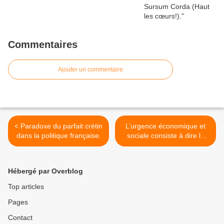
Commentaires
Ajouter un commentaire
< Paradoxe du parfait crétin
L’urgence économique et
dans la politique française.
sociale consiste à dire la
vérité aux guadeloupéens
sur la crise actuelle, par
Jean-Marie NOL. (Tribune
Hébergé par Overblog
libre). >
Top articles
Pages
Contact