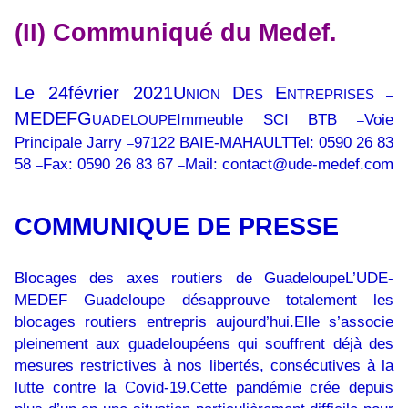
(II) Communiqué du Medef.
Le 24février 2021U
D
E
NION
ES
NTREPRISES
–
MEDEFG
Immeuble SCI BTB
Voie
UADELOUPE
–
Principale Jarry
97122 BAIE-MAHAULTTel: 0590 26 83
–
58
Fax: 0590 26 83 67
Mail:
contact@ude-medef.com
–
–
COMMUNIQUE DE PRESSE
Blocages des axes routiers de Guadeloupe
L’UDE-
MEDEF Guadeloupe désapprouve totalement les
blocages routiers entrepris aujourd’hui.Elle s’associe
pleinement aux guadeloupéens qui souffrent déjà des
mesures restrictives à nos libertés, consécutives à la
lutte contre la Covid-19.Cette pandémie crée depuis