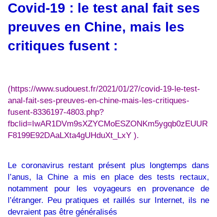
Covid-19 : le test anal fait ses
preuves en Chine, mais les
critiques fusent :
(
https://www.sudouest.fr/2021/01/27/covid-19-le-test-
anal-fait-ses-preuves-en-chine-mais-les-critiques-
fusent-8336197-4803.php?
fbclid=IwAR1DVm9sXZYCMoESZONKm5ygqb0zEUUR
F8199E92DAaLXta4gUHduXt_LxY
).
Le coronavirus restant présent plus longtemps dans
l’anus, la Chine a mis en place des tests rectaux,
notamment pour les voyageurs en provenance de
l’étranger. Peu pratiques et raillés sur Internet, ils ne
devraient pas être généralisés