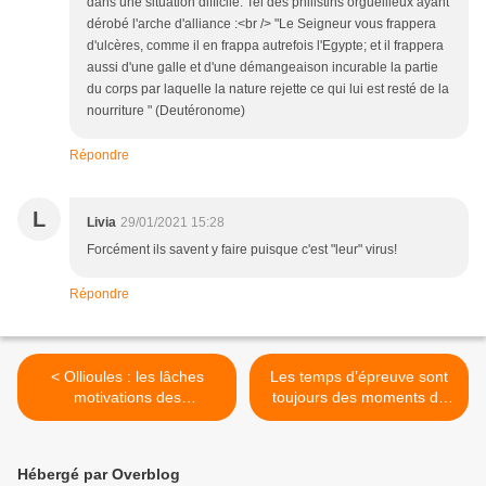
dans une situation difficile. Tel des philistins orgueilleux ayant
dérobé l'arche d'alliance :<br /> "Le Seigneur vous frappera
d'ulcères, comme il en frappa autrefois l'Egypte; et il frappera
aussi d'une galle et d'une démangeaison incurable la partie
du corps par laquelle la nature rejette ce qui lui est resté de la
nourriture " (Deutéronome)
Répondre
L
Livia
29/01/2021 15:28
Forcément ils savent y faire puisque c'est "leur" virus!
Répondre
< Ollioules : les lâches
Les temps d’épreuve sont
motivations des
toujours des moments de
enseignants pour refuser
clarification, selon Jean-
de baptiser leur collège
Pierre Maugendre. >
‘Samuel Paty’
Hébergé par Overblog