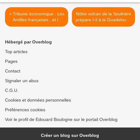
< Tribune économique : Les
Nôtre volcan de la Soufrière
Antilles françaises , et le
prépare t-il à la Guadeloupe
syndrome des "délices de
un nouveau coup de
Capoue" . (par Jean-Marie
Trafalgar ? >
NOL, économiste).
Hébergé par Overblog
Top articles
Pages
Contact
Signaler un abus
C.G.U.
Cookies et données personnelles
Préférences cookies
Voir le profil de Edouard Boulogne sur le portail Overblog
Créer un blog sur Overblog