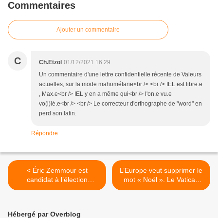
Commentaires
Ajouter un commentaire
C
Ch.Etzol
01/12/2021 16:29
Un commentaire d'une lettre confidentielle récente de Valeurs
actuelles, sur la mode mahométane<br /> <br /> IEL est libre.e
, Max.e<br /> IEL y en a même qui<br /> l'on.e vu.e
vo(i)lé.e<br /> <br /> Le correcteur d'orthographe de "word" en
perd son latin.
Répondre
< Éric Zemmour est
L’Europe veut supprimer le
candidat à l’élection
mot « Noël ». Le Vatican
présidentielle.
s’insurge. >
Hébergé par Overblog