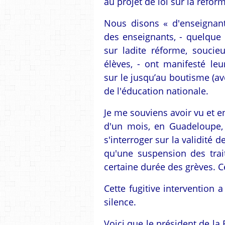
au projet de loi sur la réform
Nous disons « d'enseignan
des enseignants, - quelque 
sur ladite réforme, soucie
élèves, - ont manifesté leu
sur le jusqu’au boutisme (a
de l'éducation nationale.
Je me souviens avoir vu et en
d'un mois, en Guadeloupe,
s'interroger sur la validité d
qu'une suspension des trai
certaine durée des grèves. Ce
Cette fugitive intervention a 
silence.
Voici que le président de l