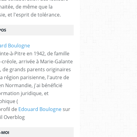
haitée, de même que la
ie, et l'esprit de tolérance.
POS
nte-à-Pitre en 1942, de famille
-créole, arrivée à Marie-Galante
, de grands parents originaires
la région parisienne, l'autre de
n Normandie, j'ai bénéficié
ormation juridique, et
phique (
profil de
Edouard Boulogne
sur
il Overblog
Z-MOI