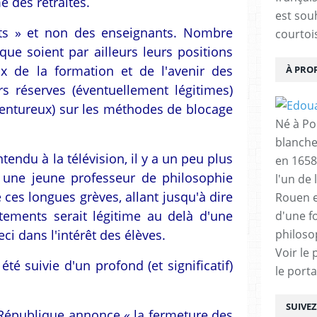
e des retraites.
est sou
ts » et non des enseignants. Nombre
courtois
que soient par ailleurs leurs positions
ux de la formation et de l'avenir des
À PRO
rs réserves (éventuellement légitimes)
ventureux) sur les méthodes de blocage
Né à Poi
blanche
tendu à la télévision, il y a un peu plus
en 1658
 une jeune professeur de philosophie
l'un de 
e ces longues grèves, allant jusqu'à dire
Rouen e
tements serait légitime au delà d'une
d'une f
ci dans l'intérêt des élèves.
philoso
Voir le 
été suivie d'un profond (et significatif)
le porta
SUIVE
a République annonce « la fermeture des