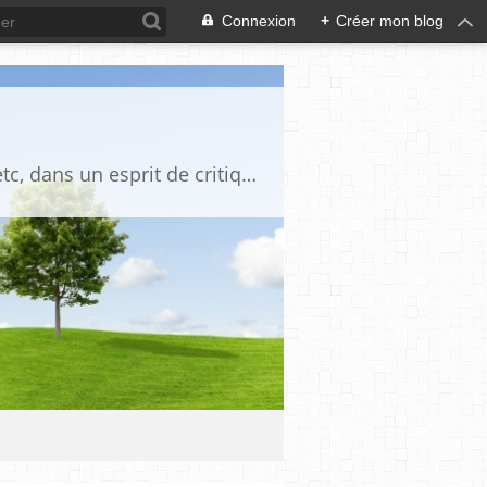
Connexion
+
Créer mon blog
Blog destiné à commenter l'actualité, politique, économique, culturelle, sportive, etc, dans un esprit de critique philosophique, d'esprit chrétien et français.La collaboration des lecteurs est souhaitée, de même que la courtoisie, et l'esprit de tolérance.