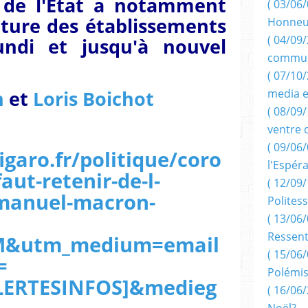
f de l'État a notamment
( 03/06/
ture des établissements
Honneu
( 04/09/
undi et jusqu'à nouvel
commun
( 07/10
media e
h
et
Loris Boichot
( 08/09/
ventre 
( 09/06/
igaro.fr/politique/coro
l'Espér
faut-retenir-de-l-
( 12/09/
mmanuel-macron-
Politess
( 13/06/
Ressent
M&utm_medium=email
( 15/06/
=
Polémis
LERTESINFOS]&medieg
( 16/06/
Noël?