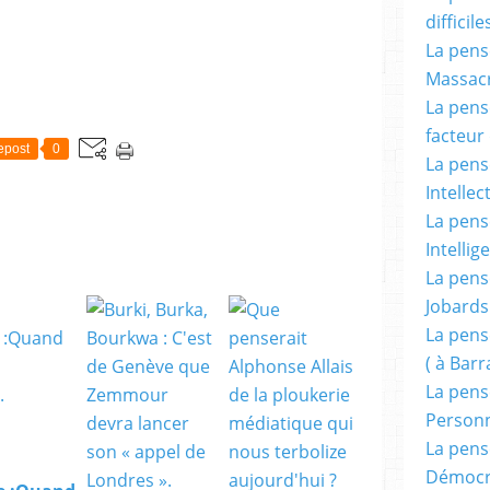
difficile
La pensé
Massacr
La pensé
facteur d
epost
0
La pensé
Intellec
La pensé
Intellig
La pensé
Jobards
La pensé
( à Bar
La pens
Person
La pens
Démocr