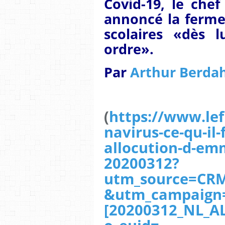
Covid-19, le che
annoncé la ferme
scolaires «dès l
ordre».
Par
Arthur Berda
(
https://www.lef
navirus-ce-qu-il-
allocution-d-e
20200312?
utm_source=CR
&utm_campaign
[20200312_NL_A