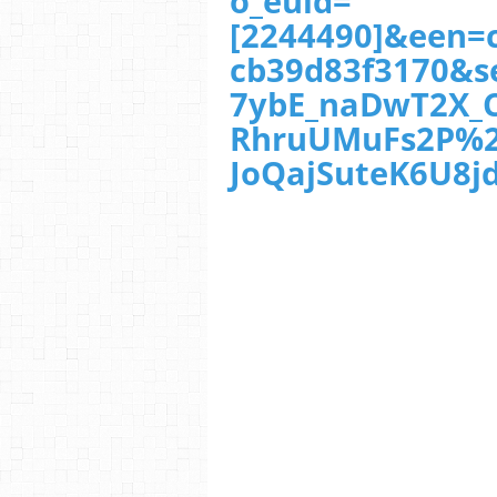
o_euid=
[2244490]&een=
cb39d83f3170&s
7ybE_naDwT2X_
RhruUMuFs2P%2
JoQajSuteK6U8j