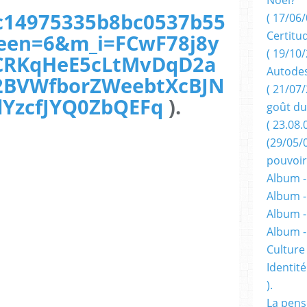
c14975335b8bc0537b55
( 17/06/
Certitu
een=6&m_i=FCwF78j8y
( 19/10/
CRKqHeE5cLtMvDqD2a
Autodes
BVWfborZWeebtXcBJN
( 21/07/
dYzcfJYQ0ZbQEFq
).
goût du
( 23.08.
(29/05/
pouvoir
Album -
Album -
Album -
Album 
Culture 
Identité
).
La pens