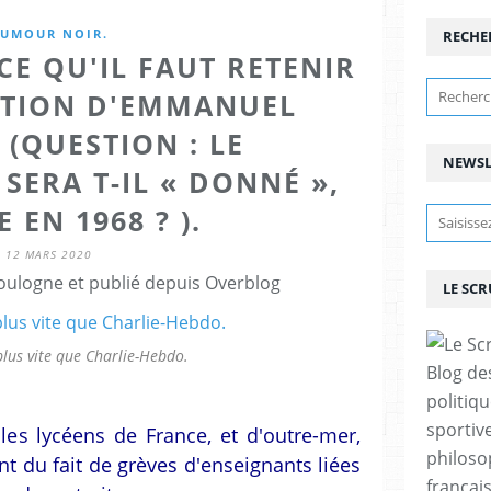
UMOUR NOIR.
RECHE
CE QU'IL FAUT RETENIR
UTION D'EMMANUEL
(QUESTION : LE
NEWSL
SERA T-IL « DONNÉ »,
EN 1968 ? ).
12 MARS 2020
ulogne et publié depuis Overblog
LE SC
lus vite que Charlie-Hebdo.
Blog de
politiq
sportive
es lycéens de France, et d'outre-mer,
philoso
t du fait de grèves d'enseignants liées
françai