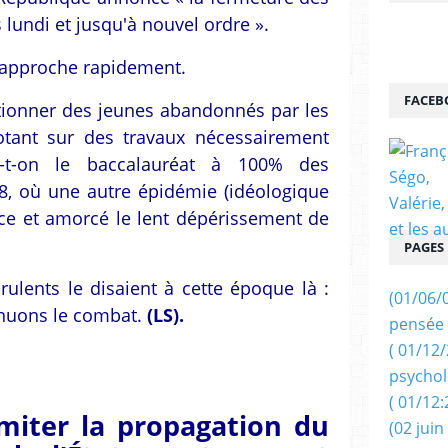
 lundi et jusqu'à nouvel ordre ».
approche rapidement.
FACEB
tionner des jeunes abandonnés par les
otant sur des travaux nécessairement
era-t-on le baccalauréat à 100% des
, où une autre épidémie (idéologique
ance et amorcé le lent dépérissement de
PAGES
rulents le disaient à cette époque là :
(01/06/
tinuons le combat.
(LS).
pensée 
( 01/12
psychol
( 01/12:
imiter la propagation du
(02 juin