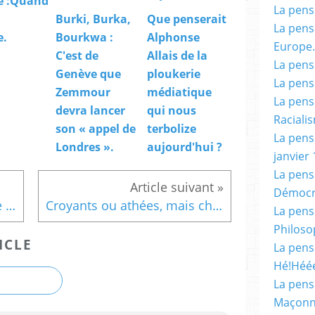
le :Quand
La pensé
Burki, Burka,
Que penserait
La pensé
e.
Bourkwa :
Alphonse
Europe.
C'est de
Allais de la
La pensé
Genève que
ploukerie
La pensé
Zemmour
médiatique
La pensé
devra lancer
qui nous
Racialis
son « appel de
terbolize
La pensé
Londres ».
aujourd'hui ?
janvier 
La pens
Démocr
Face à la TURQUIE éternelle Jean-François Colosimo nous indique la seule politique lucide et courageuse.
Croyants ou athées, mais chercheurs de vérité et de valeurs authentiques, écoutez J-F Colosimo sur KTO. C'est réconfortant, voire époustouflant.
La pensé
Philoso
ICLE
La pens
Hé!Héé
La pensé
Maçonn