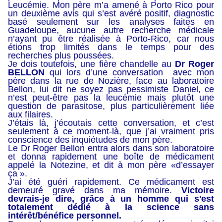
Leucémie. Mon père m’a amené à Porto Rico pour
un deuxième avis qui s’est avéré positif, diagnostic
basé seulement sur les analyses faites en
Guadeloupe, aucune autre recherche médicale
n’ayant pu être réalisée à Porto-Rico, car nous
étions trop limités dans le temps pour des
recherches plus poussées.
Je dois toutefois, une fière chandelle au
Dr Roger
BELLON
qui lors d’une conversation avec mon
père dans la rue de Nozière, face au laboratoire
Bellon, lui dit ne soyez pas pessimiste Daniel, ce
n’est peut-être pas la leucémie mais plutôt une
question de parasitose, plus particulièrement liée
aux filaires.
J’étais là, j’écoutais cette conversation, et c’est
seulement à ce moment-là, que j’ai vraiment pris
conscience des inquiétudes de mon père.
Le Dr Roger Bellon entra alors dans son laboratoire
et donna rapidement une boîte de médicament
appelé la Notezine, et dit à mon père «d’essayer
ça ».
J’ai été guéri rapidement. Ce médicament est
demeuré gravé dans ma mémoire.
Victoire
devrais-je dire, grâce à un homme qui s'est
totalement dédié à la science sans
intérêt/bénéfice personnel.