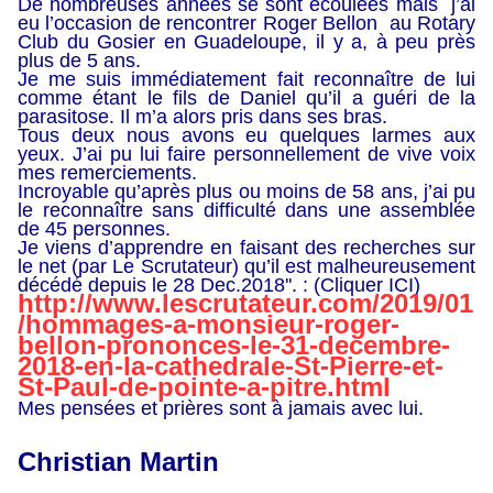
De nombreuses années se sont écoulées mais j’ai
eu l’occasion de rencontrer Roger Bellon au Rotary
Club du Gosier en Guadeloupe, il y a, à peu près
plus de 5 ans.
Je me suis immédiatement fait reconnaître de lui
comme étant le fils de Daniel qu’il a guéri de la
parasitose. Il m’a alors pris dans ses bras.
Tous deux nous avons eu quelques larmes aux
yeux. J’ai pu lui faire personnellement de vive voix
mes remerciements.
Incroyable qu’après plus ou moins de 58 ans, j’ai pu
le reconnaître sans difficulté dans une assemblée
de 45 personnes.
Je viens d’apprendre en faisant des recherches sur
le net (par Le Scrutateur) qu’il est malheureusement
décédé depuis le 28 Dec.2018''. : (Cliquer ICI)
http://www.lescrutateur.com/2019/01
/hommages-a-monsieur-roger-
bellon-prononces-le-31-decembre-
2018-en-la-cathedrale-St-Pierre-et-
St-Paul-de-pointe-a-pitre.html
Mes pensées et prières sont à jamais avec lui.
Christian Martin