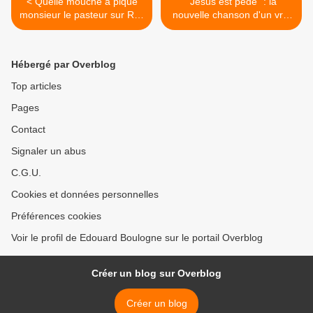
< Quelle mouche a piqué
“Jésus est pédé” : la
monsieur le pasteur sur RCI
nouvelle chanson d'un vrai
(Guadeloupe) ce dimanche
représentant de la
12 janvier 2020 ? ( et dont
déchéance française. >
Clémence Botino a servi de
Hébergé par Overblog
prétexte).
Top articles
Pages
Contact
Signaler un abus
C.G.U.
Cookies et données personnelles
Préférences cookies
Voir le profil de Edouard Boulogne sur le portail Overblog
Créer un blog sur Overblog
Créer un blog