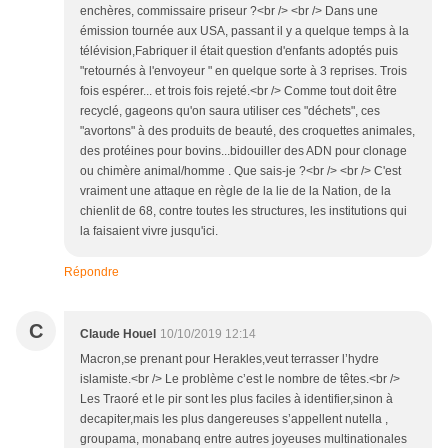
enchères, commissaire priseur ?<br /> <br /> Dans une
émission tournée aux USA, passant il y a quelque temps à la
télévision,Fabriquer il était question d'enfants adoptés puis
"retournés à l'envoyeur " en quelque sorte à 3 reprises. Trois
fois espérer... et trois fois rejeté.<br /> Comme tout doit être
recyclé, gageons qu'on saura utiliser ces "déchets", ces
"avortons" à des produits de beauté, des croquettes animales,
des protéines pour bovins...bidouiller des ADN pour clonage
ou chimère animal/homme . Que sais-je ?<br /> <br /> C'est
vraiment une attaque en règle de la lie de la Nation, de la
chienlit de 68, contre toutes les structures, les institutions qui
la faisaient vivre jusqu'ici.
Répondre
C
Claude Houel
10/10/2019 12:14
Macron,se prenant pour Herakles,veut terrasser l’hydre
islamiste.<br /> Le problème c’est le nombre de têtes.<br />
Les Traoré et le pir sont les plus faciles à identifier,sinon à
decapiter,mais les plus dangereuses s’appellent nutella ,
groupama, monabanq entre autres joyeuses multinationales