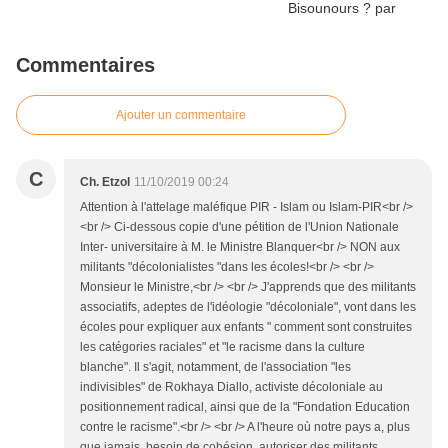
Commentaires
Ajouter un commentaire
C
Ch. Etzol
11/10/2019 00:24
Attention à l'attelage maléfique PIR - Islam ou Islam-PIR<br />
<br /> Ci-dessous copie d'une pétition de l'Union Nationale
Inter- universitaire à M. le Ministre Blanquer<br /> NON aux
militants "décolonialistes "dans les écoles!<br /> <br />
Monsieur le Ministre,<br /> <br /> J'apprends que des militants
associatifs, adeptes de l'idéologie "décoloniale", vont dans les
écoles pour expliquer aux enfants " comment sont construites
les catégories raciales" et "le racisme dans la culture
blanche". Il s'agit, notamment, de l'association "les
indivisibles" de Rokhaya Diallo, activiste décoloniale au
positionnement radical, ainsi que de la "Fondation Education
contre le racisme".<br /> <br /> A l'heure où notre pays a, plus
que jamais, besoin de cohésion, autoriser des militants