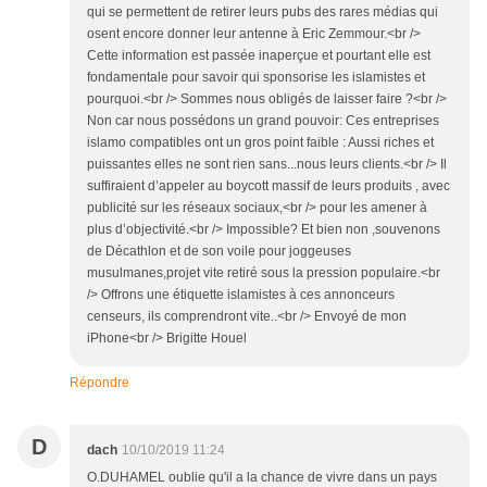
qui se permettent de retirer leurs pubs des rares médias qui
osent encore donner leur antenne à Eric Zemmour.<br />
Cette information est passée inaperçue et pourtant elle est
fondamentale pour savoir qui sponsorise les islamistes et
pourquoi.<br /> Sommes nous obligés de laisser faire ?<br />
Non car nous possédons un grand pouvoir: Ces entreprises
islamo compatibles ont un gros point faible : Aussi riches et
puissantes elles ne sont rien sans...nous leurs clients.<br /> Il
suffiraient d’appeler au boycott massif de leurs produits , avec
publicité sur les réseaux sociaux,<br /> pour les amener à
plus d’objectivité.<br /> Impossible? Et bien non ,souvenons
de Décathlon et de son voile pour joggeuses
musulmanes,projet vite retiré sous la pression populaire.<br
/> Offrons une étiquette islamistes à ces annonceurs
censeurs, ils comprendront vite..<br /> Envoyé de mon
iPhone<br /> Brigitte Houel
Répondre
D
dach
10/10/2019 11:24
O.DUHAMEL oublie qu'il a la chance de vivre dans un pays