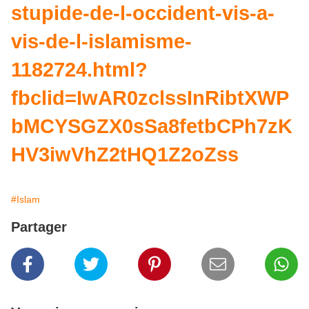
stupide-de-l-occident-vis-a-
vis-de-l-islamisme-
1182724.html?
fbclid=IwAR0zclssInRibtXWP
bMCYSGZX0sSa8fetbCPh7zK
HV3iwVhZ2tHQ1Z2oZss
#Islam
Partager