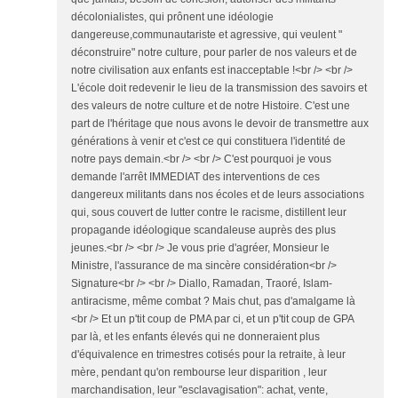
décolonialistes, qui prônent une idéologie
dangereuse,communautariste et agressive, qui veulent "
déconstruire" notre culture, pour parler de nos valeurs et de
notre civilisation aux enfants est inacceptable !<br /> <br />
L'école doit redevenir le lieu de la transmission des savoirs et
des valeurs de notre culture et de notre Histoire. C'est une
part de l'héritage que nous avons le devoir de transmettre aux
générations à venir et c'est ce qui constituera l'identité de
notre pays demain.<br /> <br /> C'est pourquoi je vous
demande l'arrêt IMMEDIAT des interventions de ces
dangereux militants dans nos écoles et de leurs associations
qui, sous couvert de lutter contre le racisme, distillent leur
propagande idéologique scandaleuse auprès des plus
jeunes.<br /> <br /> Je vous prie d'agréer, Monsieur le
Ministre, l'assurance de ma sincère considération<br />
Signature<br /> <br /> Diallo, Ramadan, Traoré, Islam-
antiracisme, même combat ? Mais chut, pas d'amalgame là
<br /> Et un p'tit coup de PMA par ci, et un p'tit coup de GPA
par là, et les enfants élevés qui ne donneraient plus
d'équivalence en trimestres cotisés pour la retraite, à leur
mère, pendant qu'on rembourse leur disparition , leur
marchandisation, leur "esclavagisation": achat, vente,