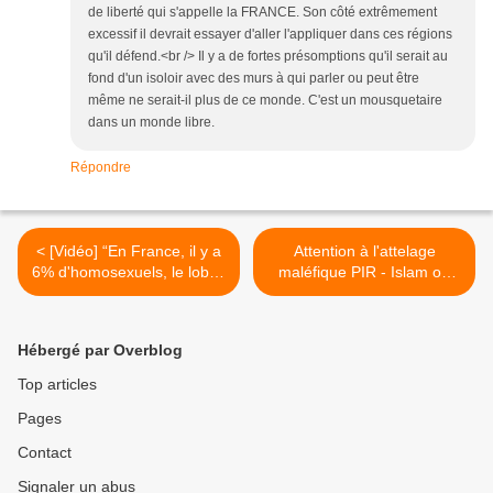
de liberté qui s'appelle la FRANCE. Son côté extrêmement
excessif il devrait essayer d'aller l'appliquer dans ces régions
qu'il défend.<br /> Il y a de fortes présomptions qu'il serait au
fond d'un isoloir avec des murs à qui parler ou peut être
même ne serait-il plus de ce monde. C'est un mousquetaire
dans un monde libre.
Répondre
< [Vidéo] “En France, il y a
Attention à l'attelage
6% d'homosexuels, le lobby
maléfique PIR - Islam ou
gay ne représente que
Islam-PIR, par une lectrice
4000 personnes”
au courrier des lecteurs. >
Hébergé par Overblog
Top articles
Pages
Contact
Signaler un abus