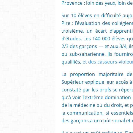
Provence : loin des yeux, loin de
Sur 10 élèves en difficulté auj
Pire : l’évaluation des collégie
troisième, un écart d’apprent
d’études. Les 140 000 élèves q
2/3 des garçons — et aux 3/4, i
ou sub-saharienne. Ils fourni
qualifiés,
et des casseurs-viole
La proportion majoritaire d
Supérieur explique leur accès à
constaté par les profs se répercu
qu’à voir l’extrême domination
de la médecine ou du droit, et 
la communication, si essentiel
des garçons a un coût social et
Il a aussi un coût politique. D