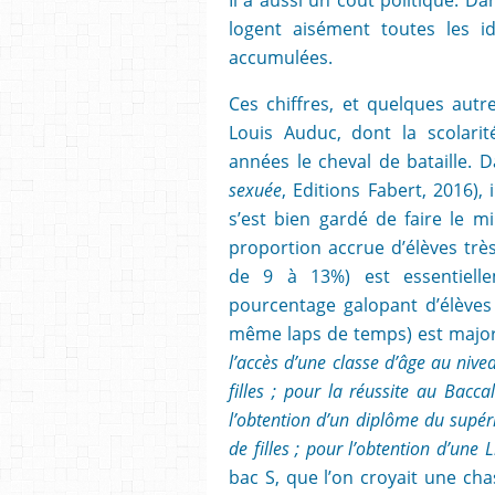
logent aisément toutes les id
accumulées.
Ces chiffres, et quelques aut
Louis Auduc, dont la scolari
années le cheval de bataille. 
sexuée
, Editions Fabert, 2016),
s’est bien gardé de faire le m
proportion accrue d’élèves tr
de 9 à 13%) est essentielle
pourcentage galopant d’élèves 
même laps de temps) est major
l’accès d’une classe d’âge au ni
filles ; pour la réussite au Bacc
l’obtention d’un diplôme du supér
de filles ; pour l’obtention d’une
bac S, que l’on croyait une chas