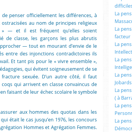
difficile
La pensé
 de penser officiellement les différences, à
Massacr
ont ostracisées au nom de principes religieux
La pensé
 » — et il est fréquent qu’elles soient
facteur d
é de classe, les garçons les plus abrutis
La pensé
approcher — tout en mourant d’envie de le
Intellec
és entre des injonctions contradictoires ils
La pensé
avail. Et tant pis pour le « vivre ensemble »,
Intellig
pédagogies, qui évitent soigneusement de se
La pensé
fracture sexuée. D’un autre côté, il faut
Jobards
s coqs qui arrivent en classe convaincus de
La pensé
 en faisant de leur échec scolaire le symbole
( à Bar
La pens
l assurer aux hommes des quotas dans les
Person
ui était le cas jusqu’en 1976, les concours
La pens
 Agrégation Hommes et Agrégation Femmes.
Démocr