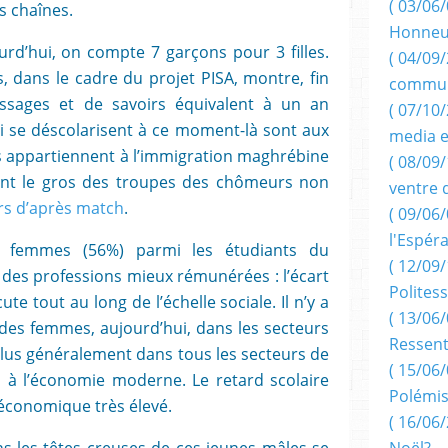
( 03/06/
s chaînes.
Honneu
ourd’hui, on compte 7 garçons pour 3 filles.
( 04/09/
ns, dans le cadre du projet PISA, montre, fin
commun
issages et de savoirs équivalent à un an
( 07/10
ui se déscolarisent à ce moment-là sont aux
media e
ls appartiennent à l’immigration maghrébine
( 08/09/
ront le gros des troupes des chômeurs non
ventre 
urs d’après match
.
( 09/06/
l'Espér
e femmes (56%) parmi les étudiants du
( 12/09/
 des professions mieux rémunérées : l’écart
Politess
te tout au long de l’échelle sociale. Il n’y a
( 13/06/
 des femmes, aujourd’hui, dans les secteurs
Ressent
plus généralement dans tous les secteurs de
( 15/06/
s à l’économie moderne. Le retard scolaire
Polémis
 économique très élevé.
( 16/06/
ans les têtes creuses de ces jeunes mâles se
Noël?