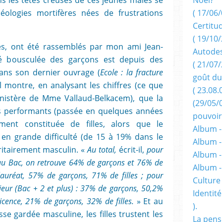
éologies mortifères nées de frustrations
( 17/06/
Certitu
( 19/10/
res, ont été rassemblés par mon ami Jean-
Autodes
té bousculée des garçons est depuis des
( 21/07/
Dans son dernier ouvrage (
Ecole : la fracture
goût du
 il montre, en analysant les chiffres (ce que
( 23.08.
inistère de Mme Vallaud-Belkacem), que la
(29/05/
ès performants (passée en quelques années
pouvoir
ment constituée de filles, alors que le
Album -
en grande difficulté (de 15 à 19% dans le
Album -
itairement masculin. «
Au total,
écrit-il,
pour
Album -
veau Bac, on retrouve 64% de garçons et 76% de
Album 
alauréat, 57% de garçons, 71% de filles ; pour
Culture 
ieur (Bac + 2 et plus) : 37% de garçons, 50,2%
Identité
 Licence, 21% de garçons, 32% de filles.
» Et au
).
se gardée masculine, les filles trustent les
La pens