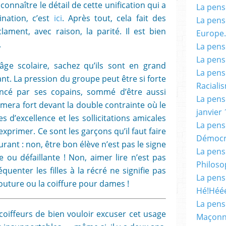
connaître le détail de cette unification qui a
La pensé
ination, c’est
ici
. Après tout, cela fait des
La pensé
ment, avec raison, la parité. Il est bien
Europe.
.
La pensé
La pensé
ge scolaire, sachez qu’ils sont en grand
La pensé
t. La pression du groupe peut être si forte
Racialis
ncé par ses copains, sommé d’être aussi
La pensé
imera fort devant la double contrainte où le
janvier 
 d’excellence et les sollicitations amicales
La pens
’exprimer. Ce sont les garçons qu’il faut faire
Démocr
urant : non, être bon élève n’est pas le signe
La pensé
e ou défaillante ! Non, aimer lire n’est pas
Philoso
équenter les filles à la récré ne signifie pas
La pens
outure ou la coiffure pour dames !
Hé!Héé
La pensé
s coiffeurs de bien vouloir excuser cet usage
Maçonn