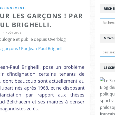
NSEIGNEMENT.
RECHE
OUR LES GARÇONS ! PAR
UL BRIGHELLI.
14 AOÛT 2018
NEWSL
ulogne et publié depuis Overblog
 Jean-Paul Brighelli, pose un problème
LE SC
ir d'indignation certains tenants de
de, dont beaucoup sont actuellement au
Blog de
plupart nés après 1968, et ne disposant
politiq
tanciation par rapport aux thèses
sportive
ud-Belkhacem et ses maîtres à penser
philoso
pagandistes zelés.
françai