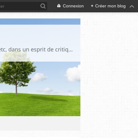
Connexion
+
Créer mon blog
Blog destiné à commenter l'actualité, politique, économique, culturelle, sportive, etc, dans un esprit de critique philosophique, d'esprit chrétien et français.La collaboration des lecteurs est souhaitée, de même que la courtoisie, et l'esprit de tolérance.