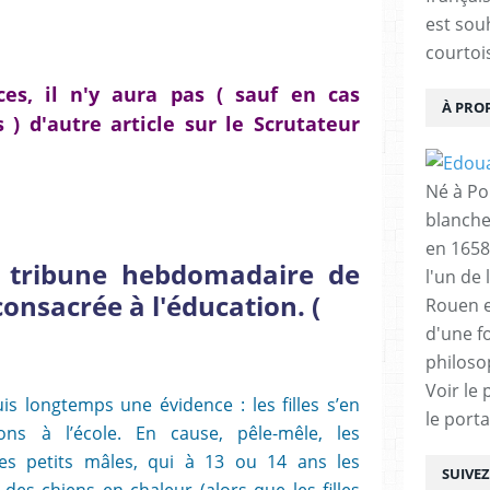
est sou
courtois
es, il n'y aura pas ( sauf en cas
À PRO
) d'autre article sur le Scrutateur
Né à Poi
blanche
en 1658
a tribune hebdomadaire de
l'un de 
consacrée à l'éducation. (
Rouen e
d'une f
philoso
Voir le 
is longtemps une évidence : les filles s’en
le porta
ns à l’école. En cause, pêle-mêle, les
 des petits mâles, qui à 13 ou 14 ans les
SUIVE
des chiens en chaleur (alors que les filles