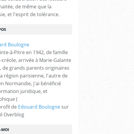
haitée, de même que la
ie, et l'esprit de tolérance.
POS
nte-à-Pitre en 1942, de famille
-créole, arrivée à Marie-Galante
, de grands parents originaires
la région parisienne, l'autre de
n Normandie, j'ai bénéficié
ormation juridique, et
phique (
profil de
Edouard Boulogne
sur
il Overblog
Z-MOI