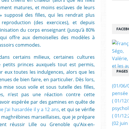
ment matures, et moins esclaves de leurs
supposé des filles, qui les rendrait plus
 reproduction (des exercices), et depuis
FACEB
nisation du corps enseignant (jusqu’à 80%
, qui offre aux demoiselles des modèles à
oussoirs commodes.
ans certains milieux, certaines cultures
 petits princes auxquels tout est permis,
PAGES
r eux toutes les indulgences, alors que les
enues de bien faire, en particulier. Dès lors,
(01/06/
ise sous voile et sous tutelle des filles,
pensée 
es, n’est pas une réaction contre cette
( 01/12
e Savoir espérée par des gamines en quête de
psychol
 j’ai hasardée il y a 12 ans
, et qui se vérifie
( 01/12:
s maghrébines marseillaises, que je prépare
(02 juin
nt réussir Lille ou Grenoble qu’Aix-en-