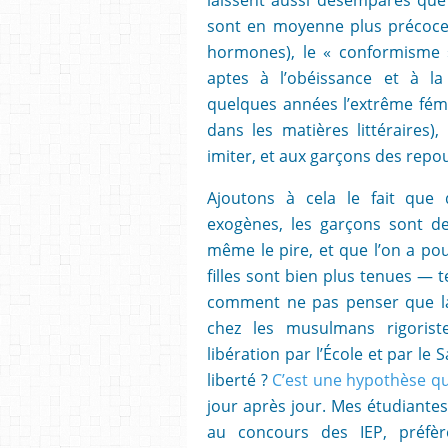
sont en moyenne plus précoce
hormones), le « conformisme » 
aptes à l’obéissance et à la
quelques années l’extrême fémi
dans les matières littéraires)
imiter, et aux garçons des rep
Ajoutons à cela le fait que d
exogènes, les garçons sont de
même le pire, et que l’on a pou
filles sont bien plus tenues — t
comment ne pas penser que la m
chez les musulmans rigorist
libération par l’École et par l
liberté ?
C’est une hypothèse que
jour après jour. Mes étudiante
au concours des IEP, préfère