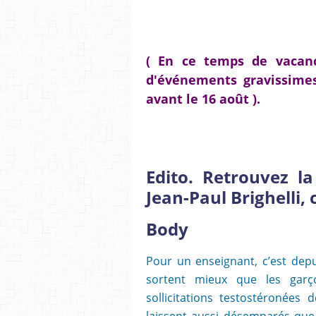
( En ce temps de vacanc
d'événements gravissimes 
avant le 16 août ).
Edito.
Retrouvez l
Jean-Paul Brighelli, 
Body
Pour un enseignant, c’est depu
sortent mieux que les garço
sollicitations testostéronées
laissent aussi désemparés que 